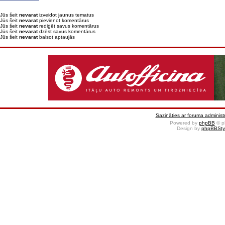
Jūs šeit
nevarat
izveidot jaunus tematus
Jūs šeit
nevarat
pievienot komentārus
Jūs šeit
nevarat
rediģēt savus komentārus
Jūs šeit
nevarat
dzēst savus komentārus
Jūs šeit
nevarat
balsot aptaujās
Sazināties ar foruma administr
Powered by
phpBB
© p
Design by
phpBBSty