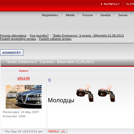
Reģistrēties
Meklēt
Forums
Garāža
Servisi
Foruma sākumlapa
»
Kas jaunāks?
»
"Baltic Endurance" 3.posms - Biķernieki 31.08.2013
Parādīt iepriekšējo tematu
|
Parādīt nākamo tematu
"Baltic Endurance" 3.posms - Biķernieki 31.08.2013
Autors
alfa146
Молодцы
Pievienojies: 24 May 2007
Komentāri: 1994
Thu Sep 19, 2013 8:51 pm