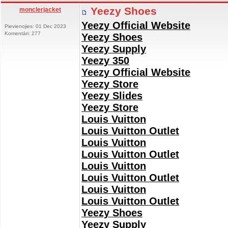
Yeezy Shoes
monclerjacket
Yeezy Official Website
Pievienojies: 01 Dec 2023
Komentāri: 277
Yeezy Shoes
Yeezy Supply
Yeezy 350
Yeezy Official Website
Yeezy Store
Yeezy Slides
Yeezy Store
Louis Vuitton
Louis Vuitton Outlet
Louis Vuitton
Louis Vuitton Outlet
Louis Vuitton
Louis Vuitton Outlet
Louis Vuitton
Louis Vuitton Outlet
Yeezy Shoes
Yeezy Supply