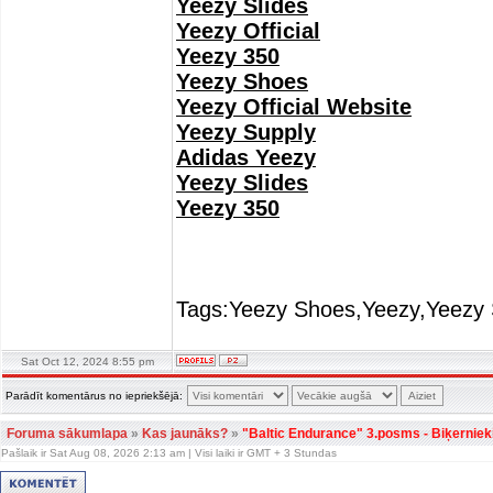
Yeezy Slides
Yeezy Official
Yeezy 350
Yeezy Shoes
Yeezy Official Website
Yeezy Supply
Adidas Yeezy
Yeezy Slides
Yeezy 350
Tags:Yeezy Shoes,Yeezy,Yeezy 
Sat Oct 12, 2024 8:55 pm
Parādīt komentārus no iepriekšējā:
Foruma sākumlapa
»
Kas jaunāks?
»
"Baltic Endurance" 3.posms - Biķerniek
Pašlaik ir Sat Aug 08, 2026 2:13 am | Visi laiki ir GMT + 3 Stundas