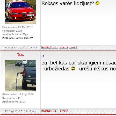
Boksos varēs līdzijust?
Pievienojies: 21 Mar 2010
Komentāri: 1109
Atrašanās vieta: Rīga
2004 Alfa-Romeo 156SW
Fri Sep 13, 2013 12:13 am
Trax
eu, bet kas par skanīgiem nos
Turbožiedas
Turēšu īkšķus no
Pievienojies: 17 Aug 2006
Komentāri: 7415
Atrašanās vieta: LV
Fri Sep 13, 2013 6:17 am