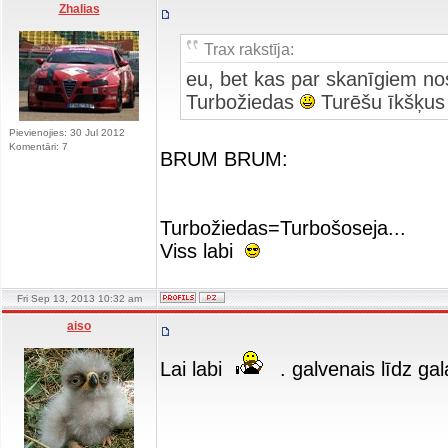
Zhalias
Trax rakstīja:
eu, bet kas par skanīgiem 
Turbožiedas
Turēšu īkšķus
Pievienojies: 30 Jul 2012
Komentāri: 7
BRUM BRUM:
Turbožiedas=Turbošoseja...
Viss labi
Fri Sep 13, 2013 10:32 am
aiso
Lai labi
. galvenais līdz ga