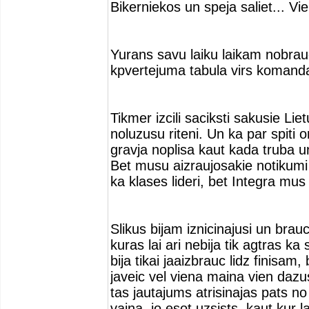
Bikerniekos un speja saliet... V
Yurans savu laiku laikam nobra
kpvertejuma tabula virs komanda
Tikmer izcili saciksti sakusie Li
noluzusu riteni. Un ka par spiti
gravja noplisa kaut kada truba un
Bet musu aizraujosakie notikumi 
ka klases lideri, bet Integra mus
Slikus bijam iznicinajusi un bra
kuras lai ari nebija tik agtras k
bija tikai jaaizbrauc lidz finisam
javeic vel viena maina vien dazus
tas jautajums atrisinajas pats no
vaina, jo esot uzsists, kaut kur l