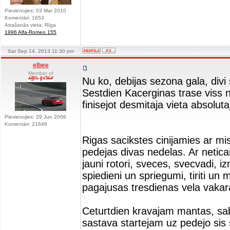
Pievienojies: 03 Mar 2010
Komentāri: 1653
Atrašanās vieta: Rīga
1996 Alfa-Romeo 155
Sat Sep 14, 2013 11:30 pm
elbee
Member of
Nu ko, debijas sezona gala, divi sta
Sestdien Kacerginas trase viss n
finisejot desmitaja vieta absoluta
Pievienojies: 29 Jun 2006
Komentāri: 21646
Rigas sacikstes cinijamies ar mis
pedejas divas nedelas. Ar netic
jauni rotori, sveces, svecvadi, 
spiedieni un spriegumi, tiriti un 
pagajusas tresdienas vela vakar
Ceturtdien kravajam mantas, sabo
sastava startejam uz pedejo si