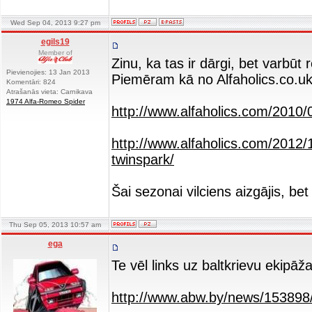
Wed Sep 04, 2013 9:27 pm
egils19
Member of
Zinu, ka tas ir dārgi, bet varbūt 
Pievienojies: 13 Jan 2013
Piemēram kā no Alfaholics.co.u
Komentāri: 824
Atrašanās vieta: Carnikava
1974 Alfa-Romeo Spider
http://www.alfaholics.com/2010/0
http://www.alfaholics.com/2012/10
twinspark/
Šai sezonai vilciens aizgājis, be
Thu Sep 05, 2013 10:57 am
ega
Te vēl links uz baltkrievu ekipāža
http://www.abw.by/news/153898