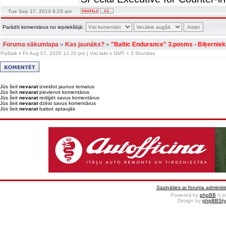
Tue Sep 17, 2013 9:23 am
Parādīt komentārus no iepriekšējā:
Foruma sākumlapa
»
Kas jaunāks?
»
"Baltic Endurance" 3.posms - Biķerniek
Pašlaik ir Fri Aug 07, 2026 12:20 pm | Visi laiki ir GMT + 3 Stundas
Jūs šeit
nevarat
izveidot jaunus tematus
Jūs šeit
nevarat
pievienot komentārus
Jūs šeit
nevarat
rediģēt savus komentārus
Jūs šeit
nevarat
dzēst savus komentārus
Jūs šeit
nevarat
balsot aptaujās
Sazināties ar foruma administr
Powered by
phpBB
© p
Design by
phpBBSty