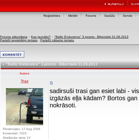
Reģistrēties
Meklēt
Forums
Garāža
Servisi
Foruma sākumlapa
»
Kas jaunāks?
»
"Baltic Endurance" 3.posms - Biķernieki 31.08.2013
Parādīt iepriekšējo tematu
|
Parādīt nākamo tematu
"Baltic Endurance" 3.posms - Biķernieki 31.08.2013
Autors
Trax
sadirsuši trasi gan esiet labi - 
izgāzās eļļa kādam? Bortos gan 
nokrāsoti.
Pievienojies: 17 Aug 2006
Komentāri: 7415
Atrašanās vieta: LV