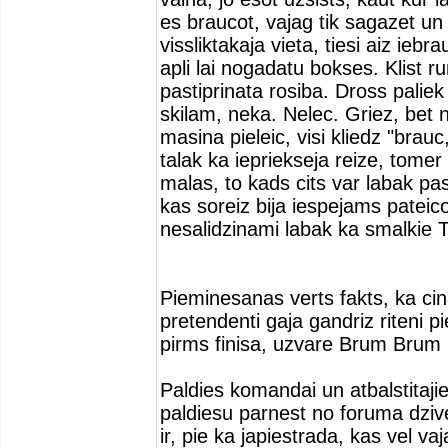
es braucot, vajag tik sagazet un i
vissliktakaja vieta, tiesi aiz ie
apli lai nogadatu bokses. Klist ru
pastiprinata rosiba. Dross paliek
skilam, neka. Nelec. Griez, bet 
masina pieleic, visi kliedz "brau
talak ka iepriekseja reize, tomer 
malas, to kads cits var labak pas
kas soreiz bija iespejams pateico
nesalidzinami labak ka smalkie Te
Pieminesanas verts fakts, ka cin
pretendenti gaja gandriz riteni p
pirms finisa, uzvare Brum Bru
Paldies komandai un atbalstitaji
paldiesu parnest no foruma dzive
ir, pie ka japiestrada, kas vel v