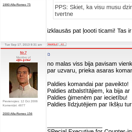
1990 Alfa-Romeo 75
PPS: Skiet, ka visu musu dzin
tvertne
izklausās pat ļoooti ticami! Tas i
Tue Sep 17, 2013 8:31 am
Nr.7
Member of
no malas viss bija pavisam vien
par uzvaru, prieka asaras koma
Paldies komandai par paveikto!
Paldies atbalstītājiem, ka bija ar
Paldies ģimenēm par iecietību!
Pievienojies: 12 Oct 2006
Paldies līdzjutējiem par īkšķu tu
Komentāri: 4677
2000 Alfa-Romeo 156
_________________
SPecial Executive for Counter-in