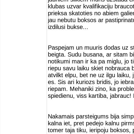
klubas uzvar kvalifikaciju brauco
prieksa skatoties no abiem gal
jau nebutu boksos ar pastiprinatu
izdilusi bukse...
Paspejam un muuris dodas uz st
beigta. Sudu busana, ar sitam b
notikumi man ir ka pa miglu, jo ti
riepu savu laiku skiet nobrauca
atvilkt elpu, bet ne uz ilgu laiku
es. Sis ari kuriozs bridis, jo ie
riepam. Mehaniki zino, ka probl
spiedienu, viss kartiba, jabrauc!
Nakamais parsteigums bija simpto
kalna iet, pret pedejo kalnu pirm
tomer taja tiku, ieripoju boksos, 