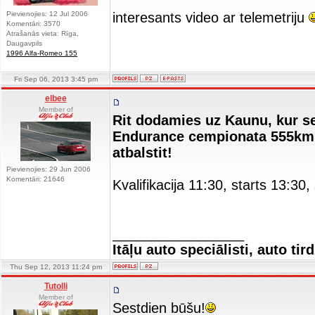
Pievienojies: 12 Jul 2006
interesants video ar telemetriju
Komentāri: 3570
Atrašanās vieta: Rīga,
Daugavpils
1996 Alfa-Romeo 155
Fri Sep 06, 2013 3:45 pm
elbee
Member of
Rit dodamies uz Kaunu, kur se
Endurance cempionata 555km p
atbalstit!
Pievienojies: 29 Jun 2006
Komentāri: 21646
Kvalifikacija 11:30, starts 13:30,
_________________
Itāļu auto speciālisti, auto tir
Thu Sep 12, 2013 11:24 pm
Tutolli
Member of
Sestdien būšu!