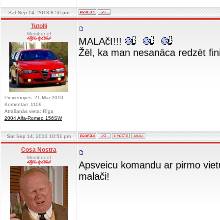
Sat Sep 14, 2013 8:50 pm
Tutolli
Member of
MALAčI!!!
Žēl, ka man nesanāca redzēt fini
Pievienojies: 21 Mar 2010
Komentāri: 1109
Atrašanās vieta: Rīga
2004 Alfa-Romeo 156SW
Sat Sep 14, 2013 10:51 pm
Cosa Nostra
Member of
Apsveicu komandu ar pirmo vietu 
malači!