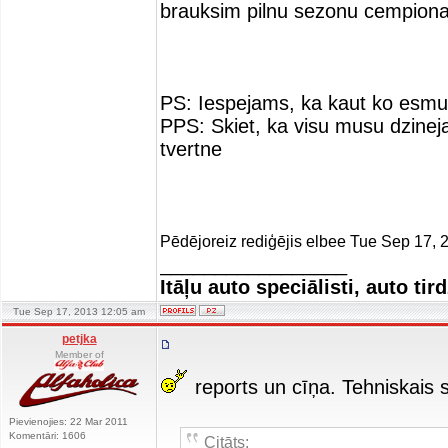
brauksim pilnu sezonu cempionat
PS: Iespejams, ka kaut ko esmu s
PPS: Skiet, ka visu musu dzinej
tvertne
Pēdējoreiz rediģējis elbee Tue Sep 17, 2
_________________
Itāļu auto speciālisti, auto tir
Tue Sep 17, 2013 12:05 am
petjka
Member of
reports un cīņa. Tehniskais 
Pievienojies: 22 Mar 2011
Komentāri: 1606
Citāts: