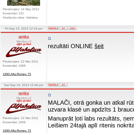
Pievienojies: 14 May 2012
Komentāri: 231
Atrašanās vieta: Valmiera
Fri Sep 13, 2013 12:19 pm
petjka
Member of
rezultāti ONLINE
šeit
Pievienojies: 22 Mar 2011
Komentāri: 1606
1990 Alfa-Romeo 75
Sat Sep 14, 2013 12:46 pm
petjka
Member of
MALAČI, otrā gonka un atkal rūt
uzvara klasē un apdzīts 1 brauc
Manuprāt ļoti labs rezultāts, ņ
Pievienojies: 22 Mar 2011
Komentāri: 1606
Leišiem 24tajā aplī ritenis nokri
1990 Alfa-Romeo 75