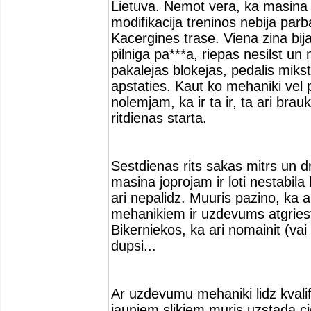
Lietuva. Nemot vera, ka masina t
modifikacija treninos nebija parb
Kacergines trase. Viena zina bij
pilniga pa***a, riepas nesilst u
pakalejas blokejas, pedalis mikst
apstaties. Kaut ko mehaniki vel 
nolemjam, ka ir ta ir, ta ari bra
ritdienas starta.
Sestdienas rits sakas mitrs un d
masina joprojam ir loti nestabila 
ari nepalidz. Muuris pazino, ka 
mehanikiem ir uzdevums atgriest
Bikerniekos, ka ari nomainit (vai
dupsi...
Ar uzdevumu mehaniki lidz kvalifi
jauniem slikiem muris uzstada ci