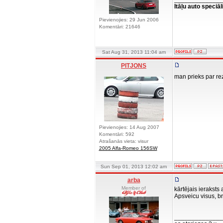
Itāļu auto speciāl
Pievienojies: 29 Jun 2006
Komentāri: 21646
Sat Aug 31, 2013 11:04 am
PITJONS
man prieks par re
Pievienojies: 14 Aug 2007
Komentāri: 592
Atrašanās vieta: visur
2005 Alfa-Romeo 156SW
Sun Sep 01, 2013 12:02 am
arba
Member of
kārtējais ieraksts a
Apsveicu visus, br
______________