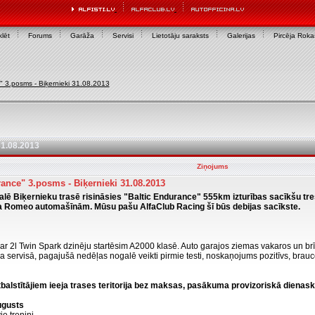
lēt
Forums
Garāža
Servisi
Lietotāju saraksts
Galerijas
Pircēja Rok
" 3.posms - Biķernieki 31.08.2013
31.08.2013
Ziņojums
ance" 3.posms - Biķernieki 31.08.2013
alē Biķernieku trasē risināsies "Baltic Endurance" 555km izturības sacīkšu tr
 Romeo automašīnām. Mūsu pašu AlfaClub Racing šī būs debijas sacīkste.
ar 2l Twin Spark dzinēju startēsim A2000 klasē. Auto garajos ziemas vakaros un br
a servisā, pagajušā nedēļas nogalē veikti pirmie testi, noskaņojums pozitīvs, brauc
tbalstītājiem ieeja trases teritorija bez maksas, pasākuma provizoriskā dienask
ugusts