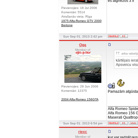
es atgriezos 3 x
Pievienojies: 16 Jul 2006
Komentāri: 5514
Atrašanās vieta: Rīga
1975 Alfa-Romeo GTV 2000
Bertone
Sun Sep 01, 2013 2:42 pm
Oga
Member of
arba rakstīj
kārtējais iera
Apsveicu visu
Pievienojies: 29 Jun 2006
Komentāri: 12375
Pamazām atgūsta
2004 Alfa-Romeo 156GTA
______________
Alfa Romeo Spide
Alfa Romeo 156 
Maserati Quattrop
Sun Sep 01, 2013 6:54 pm
riexc
Member of
kur var redzēt rez