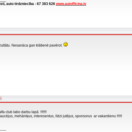
isti, auto tirdzniecība - 67 383 626
www.autofficina.lv
zultātu. Nesanāca gan klātienē pavērot.
lfa club labo darbu lapā !!!!!!!
aucējus, mehāniķus, interesentus, līdzi jutējus, sponsorus ar vakardienu !!!!!!
___