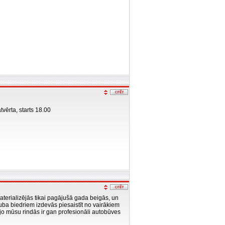
tvērta, starts 18.00
terializējās tikai pagājušā gada beigās, un
ba biedriem izdevās piesaistīt no vairākiem
 jo mūsu rindās ir gan profesionāli autobūves