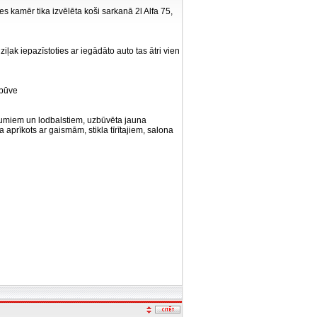
s kamēr tika izvēlēta koši sarkanā 2l Alfa 75,
iļak iepazīstoties ar iegādāto auto tas ātri vien
sbūve
ājumiem un lodbalstiem, uzbūvēta jauna
 aprīkots ar gaismām, stikla tīrītajiem, salona