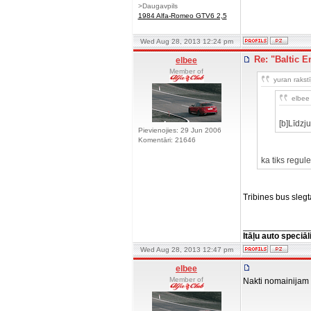
>Daugavpils
1984 Alfa-Romeo GTV6 2,5
Wed Aug 28, 2013 12:24 pm
Re: "Baltic E
elbee
Member of
yuran rakstī
elbee 
[b]Līdzju
Pievienojies: 29 Jun 2006
Komentāri: 21646
ka tiks regul
Tribines bus slegt
______________
Itāļu auto speciāl
Wed Aug 28, 2013 12:47 pm
elbee
Member of
Nakti nomainijam d
______________