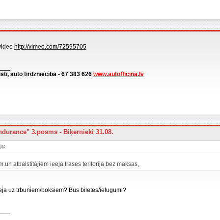
video
http://vimeo.com/72595705
___
isti, auto tirdzniecība - 67 383 626
www.autofficina.lv
ndurance" 3.posms - Biķernieki 31.08.
ja:
m un atbalstītājiem ieeja trases teritorija bez maksas,
eeja uz trbuniem/boksiem? Bus biletes/ielugumi?
___