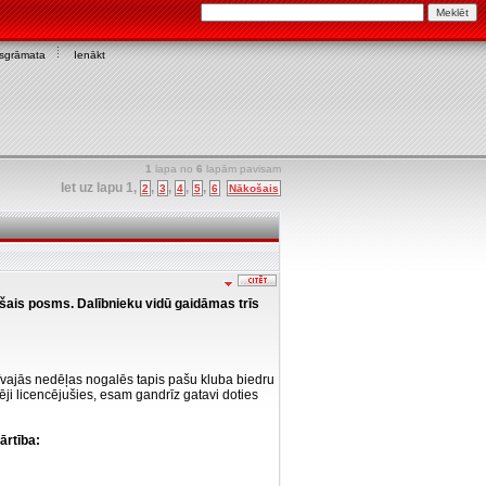
asgrāmata
Ienākt
1
lapa no
6
lapām pavisam
Iet uz lapu
1
,
,
,
,
,
2
3
4
5
6
Nākošais
ešais posms. Dalībnieku vidū gaidāmas trīs
īvajās nedēļas nogalēs tapis pašu kluba biedru
ēji licencējušies, esam gandrīz gatavi doties
ārtība: