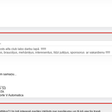
a:
ksts alfa club labo darbu lapā !!!!!!!
s, braucējus, mehāniķus, interesentus, līdzi jutējus, sponsorus ar vakardienu !!!!!!
m samaņu...
___
r S3
GTA
orte V Automatica
ultātus? Un ļoti interesē garāks izklāsts par pasākumu un tā kā viecās trasē..