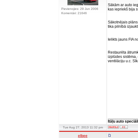
Sākām ar auto iegā
Pievienojies: 29 Jun 2006
kas iepriekš bija 
Komentāri: 21646
Sākotnējais plāns 
tika pilnībā izjauk
Ielikts jauns FIA 
Restaurēta ātrumk
izplūdes sistēma, 
ventilāciju u.c. S
______________
Itāļu auto speciāl
Tue Aug 27, 2013 11:32 pm
elbee