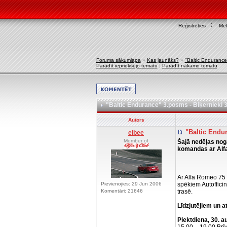
Reģistrēties
Mek
Foruma sākumlapa
»
Kas jaunāks?
»
"Baltic Endurance
Parādīt iepriekšējo tematu
|
Parādīt nākamo tematu
"Baltic Endurance" 3.posms - Biķernieki 
Autors
"Baltic Endur
elbee
Member of
Šajā nedēļas nog
komandas ar Alfa
Ar Alfa Romeo 75 
Pievienojies: 29 Jun 2006
spēkiem Autofficin
Komentāri: 21646
trasē.
Līdzjutējiem un a
Piektdiena, 30. a