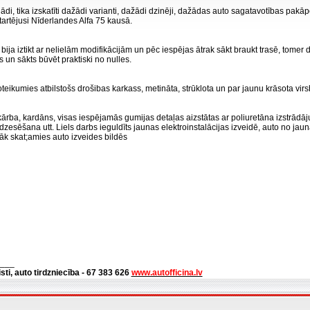
di, tika izskatīti dažādi varianti, dažādi dzinēji, dažādas auto sagatavotības pakāpe
startējusi Nīderlandes Alfa 75 kausā.
bija iztikt ar nelielām modifikācijām un pēc iespējas ātrak sākt braukt trasē, tomer dz
ts un sākts būvēt praktiski no nulles.
noteikumies atbilstošs drošibas karkass, metināta, strūklota un par jaunu krāsota vir
ārba, kardāns, visas iespējamās gumijas detaļas aizstātas ar poliuretāna izstrād
dzesēšana utt. Liels darbs ieguldīts jaunas elektroinstalācijas izveidē, auto no jauna
īkāk skat;amies auto izveides bildēs
___
isti, auto tirdzniecība - 67 383 626
www.autofficina.lv