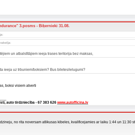
ndurance" 3.posms - Biķernieki 31.08.
ja:
rakstīja:
tējiem un atbalstītājiem ieeja trases teritorija bez maksas,
eta ieeja uz trbuniem/boksiem? Bus biletes/ielugumi?
as, boksi visiem atverti
___
isti, auto tirdzniecība - 67 383 626
www.autofficina.lv
zineju, no rita noversam atlikusas kibeles, kvalificejamies ar laiku 1:44 un 11:30
___