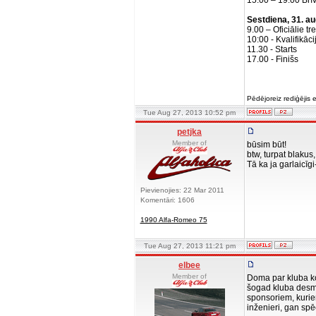
15.00 – 19.00 Brīv
Sestdiena, 31. a
9.00 – Oficiālie tre
10:00 - Kvalifikāci
11.30 - Starts
17.00 - Finišs
Pēdējoreiz rediģējis
Tue Aug 27, 2013 10:52 pm
petjka
Member of
būsim būt!
btw, turpat blakus
Tā ka ja garlaicīg
Pievienojies: 22 Mar 2011
Komentāri: 1606
1990 Alfa-Romeo 75
Tue Aug 27, 2013 11:21 pm
elbee
Member of
Doma par kluba ko
šogad kluba desmi
sponsoriem, kuriem
inženieri, gan spēc