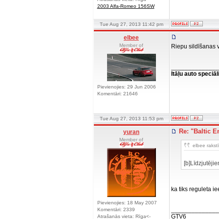
2003 Alfa-Romeo 156SW
Tue Aug 27, 2013 11:42 pm
elbee
Member of
Riepu sildīšanas 
______________
Itāļu auto speciāl
Pievienojies: 29 Jun 2006
Komentāri: 21646
Tue Aug 27, 2013 11:53 pm
Re: "Baltic E
yuran
Member of
elbee rakstī
[b]Līdzjutējie
ka tiks reguleta i
Pievienojies: 18 May 2007
______________
Komentāri: 2339
GTV6
Atrašanās vieta: Rīga<-