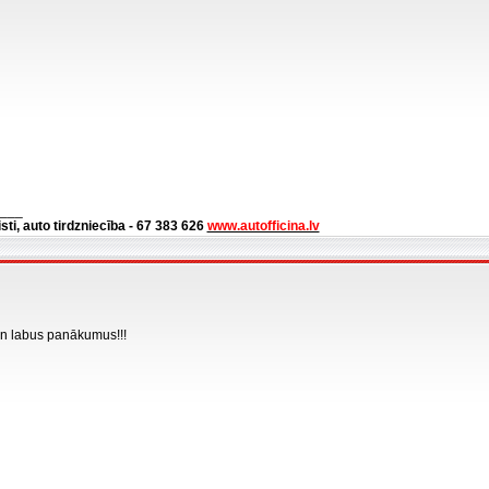
___
isti, auto tirdzniecība - 67 383 626
www.autofficina.lv
 un labus panākumus!!!