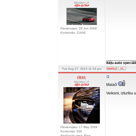
Member of
Pievienojies: 29 Jun 2006
Komentāri: 21646
______________
Itāļu auto speciāl
Tue Aug 27, 2013 11:33 pm
riexc
Member of
Malači
Veiksmi, izturību
Pievienojies: 17 May 2009
Komentāri: 638
Atrašanās vieta: Rīga