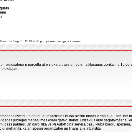
ie treniņi
ugusts
niņi
ja
 elbee Tue Sep 03, 2013 4:23 pm; pavisam rediģēts 2 reizes
, bij. autosalonā ir pārcelta ātro slokāru trase un 5dien atklāšanas gonka. no 15.00 a
i- piekāpjam.
mandas izveidi un dalibu autosacīkstēs kluba biedru rindās virmoja jau sen, bet ma
tgades jubilejas mēnesī mēs esam gatavi startēt. Līdzekļus auto sagatavošanai klu
 īpašs paldies. Un darbi tika veikti Autofficina servisā pašu kluba biedru spēkiem,
īgi mehāniķi, kā arī spējīgi organizatori un finansiālie atbalstītāji.