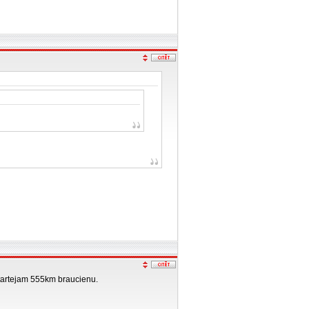
 startejam 555km braucienu.