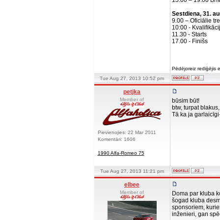
15.00 – 19.00 Brīv
Sestdiena, 31. a
9.00 – Oficiālie tre
10:00 - Kvalifikāci
11.30 - Starts
17.00 - Finišs
Pēdējoreiz rediģējis
Tue Aug 27, 2013 10:52 pm
petjka
Member of
būsim būt!
btw, turpat blakus
Tā ka ja garlaicīg
Pievienojies: 22 Mar 2011
Komentāri: 1606
1990 Alfa-Romeo 75
Tue Aug 27, 2013 11:21 pm
elbee
Member of
Doma par kluba ko
šogad kluba desmi
sponsoriem, kuriem
inženieri, gan spēc