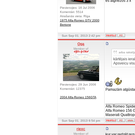
es atgriezos 3 x
Pievienojies: 16 Jul 2006
Komentāri: 5514
Atrašanās vieta: Rīga
1975 Alfa-Romeo GTV 2000
Bertone
Sun Sep 01, 2013 2:42 pm
Oga
Member of
arba rakstīj
kārtējais iera
Apsveicu visu
Pievienojies: 29 Jun 2006
Komentāri: 12375
Pamazām atgūsta
2004 Alfa-Romeo 156GTA
______________
Alfa Romeo Spide
Alfa Romeo 156 
Maserati Quattrop
Sun Sep 01, 2013 6:54 pm
riexc
Member of
kur var redzēt rez