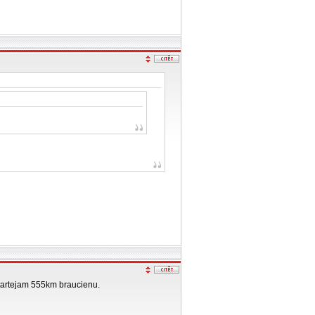
 startejam 555km braucienu.