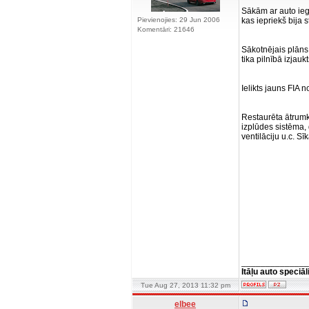
Sākām ar auto iegā
Pievienojies: 29 Jun 2006
kas iepriekš bija 
Komentāri: 21646
Sākotnējais plāns 
tika pilnībā izjauk
Ielikts jauns FIA 
Restaurēta ātrumk
izplūdes sistēma, 
ventilāciju u.c. S
______________
Itāļu auto speciāl
Tue Aug 27, 2013 11:32 pm
elbee