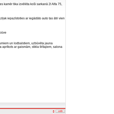
s kamēr tika izvēlēta koši sarkanā 2l Alfa 75,
iļak iepazīstoties ar iegādāto auto tas ātri vien
sbūve
ājumiem un lodbalstiem, uzbūvēta jauna
 aprīkots ar gaismām, stikla tīrītajiem, salona