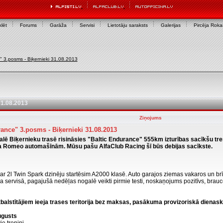
lēt
Forums
Garāža
Servisi
Lietotāju saraksts
Galerijas
Pircēja Rok
" 3.posms - Biķernieki 31.08.2013
31.08.2013
Ziņojums
ance" 3.posms - Biķernieki 31.08.2013
alē Biķernieku trasē risināsies "Baltic Endurance" 555km izturības sacīkšu tr
 Romeo automašīnām. Mūsu pašu AlfaClub Racing šī būs debijas sacīkste.
ar 2l Twin Spark dzinēju startēsim A2000 klasē. Auto garajos ziemas vakaros un br
a servisā, pagajušā nedēļas nogalē veikti pirmie testi, noskaņojums pozitīvs, brauc
tbalstītājiem ieeja trases teritorija bez maksas, pasākuma provizoriskā dienask
ugusts