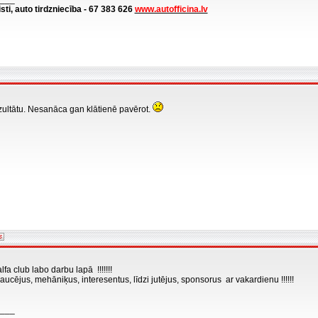
isti, auto tirdzniecība - 67 383 626
www.autofficina.lv
zultātu. Nesanāca gan klātienē pavērot.
lfa club labo darbu lapā !!!!!!!
aucējus, mehāniķus, interesentus, līdzi jutējus, sponsorus ar vakardienu !!!!!!
___