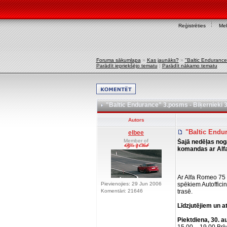
Reģistrēties
Mek
Foruma sākumlapa
»
Kas jaunāks?
»
"Baltic Endurance
Parādīt iepriekšējo tematu
|
Parādīt nākamo tematu
"Baltic Endurance" 3.posms - Biķernieki 
Autors
"Baltic Endur
elbee
Member of
Šajā nedēļas nog
komandas ar Alfa
Ar Alfa Romeo 75 
Pievienojies: 29 Jun 2006
spēkiem Autofficin
Komentāri: 21646
trasē.
Līdzjutējiem un a
Piektdiena, 30. a