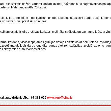
di, tika izskatīti dažādi varianti, dažādi dzinēji, dažādas auto sagatavotības pakāpe
startējusi Nīderlandes Alfa 75 kausā.
bija iztikt ar nelielām modifikācijām un pēc iespējas ātrak sākt braukt trasē, tomer dz
ts un sākts būvēt praktiski no nulles.
noteikumies atbilstošs drošibas karkass, metināta, strūklota un par jaunu krāsota vir
ārba, kardāns, visas iespējamās gumijas detaļas aizstātas ar poliuretāna izstrād
dzesēšana utt. Liels darbs ieguldīts jaunas elektroinstalācijas izveidē, auto no jauna
īkāk skat;amies auto izveides bildēs
___
isti, auto tirdzniecība - 67 383 626
www.autofficina.lv