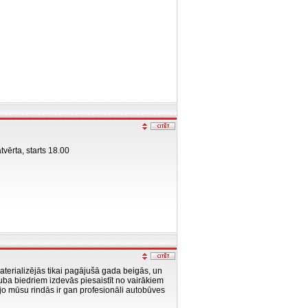
tvērta, starts 18.00
terializējās tikai pagājušā gada beigās, un
ba biedriem izdevās piesaistīt no vairākiem
 jo mūsu rindās ir gan profesionāli autobūves