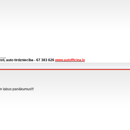
___
isti, auto tirdzniecība - 67 383 626
www.autofficina.lv
 un labus panākumus!!!