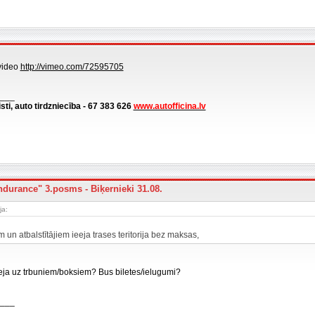
video
http://vimeo.com/72595705
___
isti, auto tirdzniecība - 67 383 626
www.autofficina.lv
ndurance" 3.posms - Biķernieki 31.08.
ja:
m un atbalstītājiem ieeja trases teritorija bez maksas,
eeja uz trbuniem/boksiem? Bus biletes/ielugumi?
___