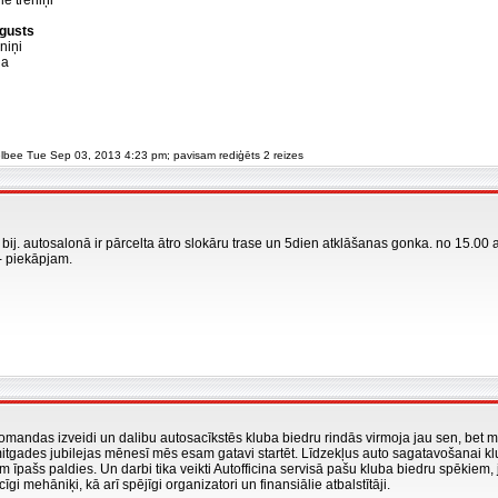
ie treniņi
ugusts
niņi
ja
 elbee Tue Sep 03, 2013 4:23 pm; pavisam rediģēts 2 reizes
, bij. autosalonā ir pārcelta ātro slokāru trase un 5dien atklāšanas gonka. no 15.00 a
i- piekāpjam.
mandas izveidi un dalibu autosacīkstēs kluba biedru rindās virmoja jau sen, bet ma
tgades jubilejas mēnesī mēs esam gatavi startēt. Līdzekļus auto sagatavošanai klu
 īpašs paldies. Un darbi tika veikti Autofficina servisā pašu kluba biedru spēkiem,
īgi mehāniķi, kā arī spējīgi organizatori un finansiālie atbalstītāji.