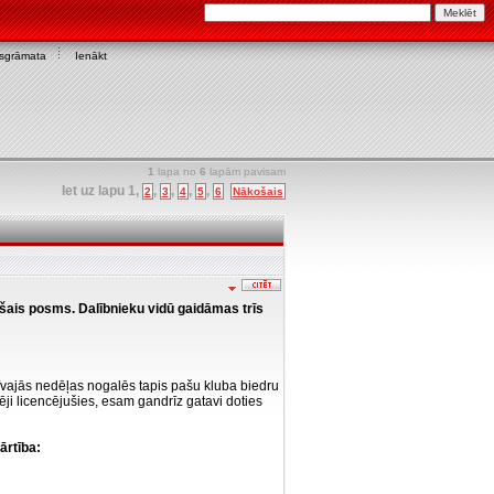
asgrāmata
Ienākt
1
lapa no
6
lapām pavisam
Iet uz lapu
1
,
,
,
,
,
2
3
4
5
6
Nākošais
ešais posms. Dalībnieku vidū gaidāmas trīs
īvajās nedēļas nogalēs tapis pašu kluba biedru
ēji licencējušies, esam gandrīz gatavi doties
ārtība: