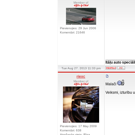
Member of
Pievienojies: 29 Jun 2006
Komentāri: 21646
______________
Itāļu auto speciāl
Tue Aug 27, 2013 11:33 pm
riexc
Member of
Malači
Veiksmi, izturību
Pievienojies: 17 May 2009
Komentāri: 638
Atrašanās vieta: Rīga