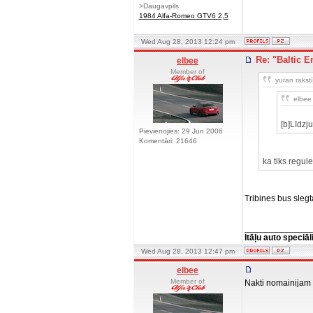
>Daugavpils
1984 Alfa-Romeo GTV6 2,5
Wed Aug 28, 2013 12:24 pm
Re: "Baltic E
elbee
Member of
yuran rakstī
elbee 
[b]Līdzju
Pievienojies: 29 Jun 2006
Komentāri: 21646
ka tiks regul
Tribines bus slegt
______________
Itāļu auto speciāl
Wed Aug 28, 2013 12:47 pm
elbee
Member of
Nakti nomainijam d
______________