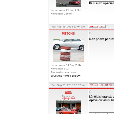
Itāļu auto speciāl
Pievienojies: 29 Jun 2006
Komentāri: 21646
Sat Aug 31, 2013 11:04 am
PITJONS
man prieks par re
Pievienojies: 14 Aug 2007
Komentāri: 592
Atrašanās vieta: visur
2005 Alfa-Romeo 156SW
Sun Sep 01, 2013 12:02 am
arba
Member of
kārtējais ieraksts a
Apsveicu visus, br
______________