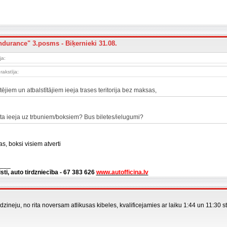
ndurance" 3.posms - Biķernieki 31.08.
ja:
rakstīja:
tējiem un atbalstītājiem ieeja trases teritorija bez maksas,
eta ieeja uz trbuniem/boksiem? Bus biletes/ielugumi?
as, boksi visiem atverti
___
isti, auto tirdzniecība - 67 383 626
www.autofficina.lv
zineju, no rita noversam atlikusas kibeles, kvalificejamies ar laiku 1:44 un 11:30
___