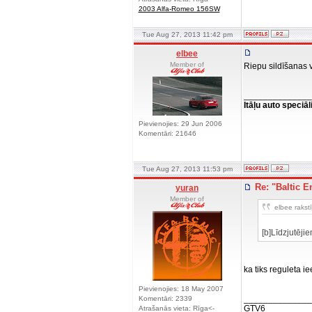
2003 Alfa-Romeo 156SW
Tue Aug 27, 2013 11:42 pm
elbee
Member of
Riepu sildīšanas 
______________
Itāļu auto speciāl
Pievienojies: 29 Jun 2006
Komentāri: 21646
Tue Aug 27, 2013 11:53 pm
Re: "Baltic E
yuran
Member of
elbee rakstī
[b]Līdzjutējie
ka tiks reguleta i
Pievienojies: 18 May 2007
______________
Komentāri: 2339
GTV6
Atrašanās vieta: Rīga<-