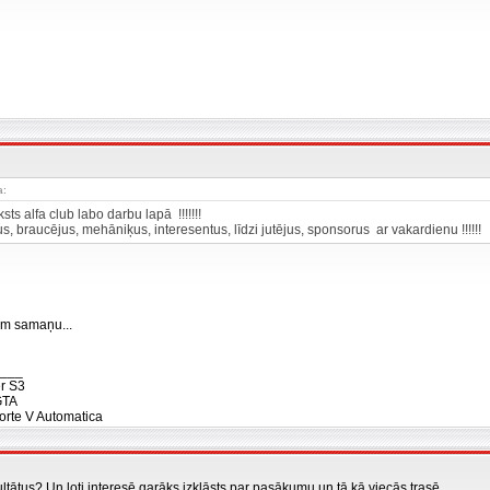
a:
ksts alfa club labo darbu lapā !!!!!!!
s, braucējus, mehāniķus, interesentus, līdzi jutējus, sponsorus ar vakardienu !!!!!!
m samaņu...
___
r S3
GTA
orte V Automatica
ultātus? Un ļoti interesē garāks izklāsts par pasākumu un tā kā viecās trasē..