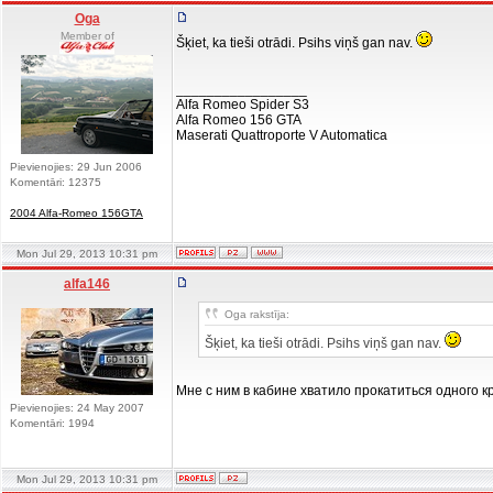
Oga
Member of
Šķiet, ka tieši otrādi. Psihs viņš gan nav.
_________________
Alfa Romeo Spider S3
Alfa Romeo 156 GTA
Maserati Quattroporte V Automatica
Pievienojies: 29 Jun 2006
Komentāri: 12375
2004 Alfa-Romeo 156GTA
Mon Jul 29, 2013 10:31 pm
alfa146
Oga rakstīja:
Šķiet, ka tieši otrādi. Psihs viņš gan nav.
Мне с ним в кабине хватило прокатиться одного к
Pievienojies: 24 May 2007
Komentāri: 1994
Mon Jul 29, 2013 10:31 pm