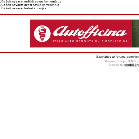
Jūs šeit
nevarat
rediģēt savus komentārus
Jūs šeit
nevarat
dzēst savus komentārus
Jūs šeit
nevarat
balsot aptaujās
Sazināties ar foruma administr
Powered by
phpBB
© p
Design by
phpBBSty