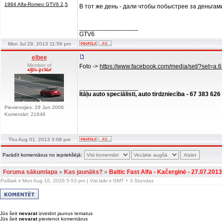
1984 Alfa-Romeo GTV6 2,5
В тот же день - дали чтобы побыстрее за деньгам
_________________
GTV6
Mon Jul 29, 2013 11:56 pm
elbee
Member of
Foto ->
https://www.facebook.com/media/set/?set
_________________
Itāļu auto speciālisti, auto tirdzniecība - 67 383 626
Pievienojies: 29 Jun 2006
Komentāri: 21646
Thu Aug 01, 2013 3:08 pm
Parādīt komentārus no iepriekšējā:
Foruma sākumlapa
»
Kas jaunāks?
»
Baltic Fast Alfa - Kačerginė - 27.07.2013
Pašlaik ir Mon Aug 10, 2026 5:53 pm | Visi laiki ir GMT + 3 Stundas
Jūs šeit
nevarat
izveidot jaunus tematus
Jūs šeit
nevarat
pievienot komentārus