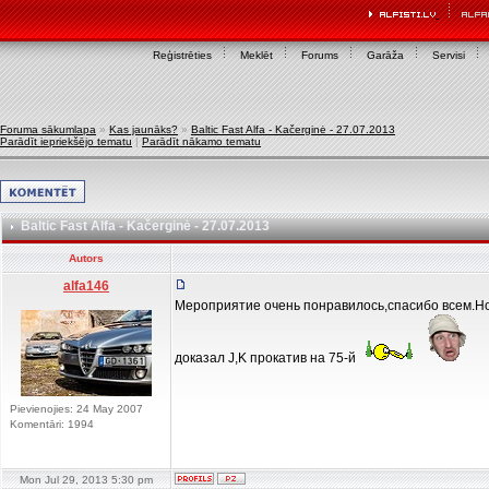
Reģistrēties
Meklēt
Forums
Garāža
Servisi
Foruma sākumlapa
»
Kas jaunāks?
»
Baltic Fast Alfa - Kačerginė - 27.07.2013
Parādīt iepriekšējo tematu
|
Parādīt nākamo tematu
Baltic Fast Alfa - Kačerginė - 27.07.2013
Autors
alfa146
Мероприятие очень понравилось,спасибо всем.Нов
доказал J,K прокатив на 75-й
Pievienojies: 24 May 2007
Komentāri: 1994
Mon Jul 29, 2013 5:30 pm