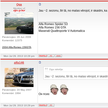
Oga
Member of
Jau ~2. sezonu, tīri tā, no malas vērojot, ir skaidrs, 
_________________
Alfa Romeo Spider S3
Alfa Romeo 156 GTA
Maserati Quattroporte V Automatica
Pievienojies: 29 Jun 2006
Komentāri: 12375
2004 Alfa-Romeo 156GTA
Mon Jul 29, 2013 10:28 pm
alfa146
Oga rakstīja:
Jau ~2. sezonu, tīri tā, no malas vērojot, ir skai
Pievienojies: 24 May 2007
Komentāri: 1994
Он псих
Mon Jul 29, 2013 10:29 pm