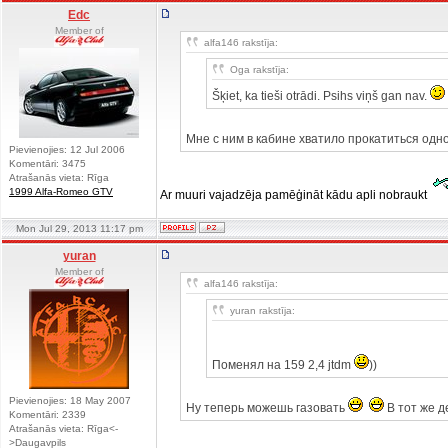
Edc
Member of
alfa146 rakstīja:
Oga rakstīja:
Šķiet, ka tieši otrādi. Psihs viņš gan nav.
Мне с ним в кабине хватило прокатиться одно
Pievienojies: 12 Jul 2006
Komentāri: 3475
Atrašanās vieta: Rīga
1999 Alfa-Romeo GTV
Ar muuri vajadzēja pamēģināt kādu apli nobraukt
Mon Jul 29, 2013 11:17 pm
yuran
Member of
alfa146 rakstīja:
yuran rakstīja:
Поменял на 159 2,4 jtdm
))
Pievienojies: 18 May 2007
Ну теперь можешь газовать
В тот же д
Komentāri: 2339
Atrašanās vieta: Rīga<-
>Daugavpils