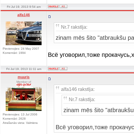
Fri Jul 19, 2013 9:54 am
alfa146
Nr.7 rakstīja:
zinam mēs šito "atbraukšu pa
Pievienojies: 24 May 2007
Komentāri: 1994
Всё уговорил,тоже прокачусь,
Fri Jul 19, 2013 11:11 am
muuris
Member of
alfa146 rakstīja:
Nr.7 rakstīja:
zinam mēs šito "atbraukšu
Pievienojies: 13 Jul 2006
Komentāri: 2628
Atrašanās vieta: Valmiera
Всё уговорил,тоже прокачус