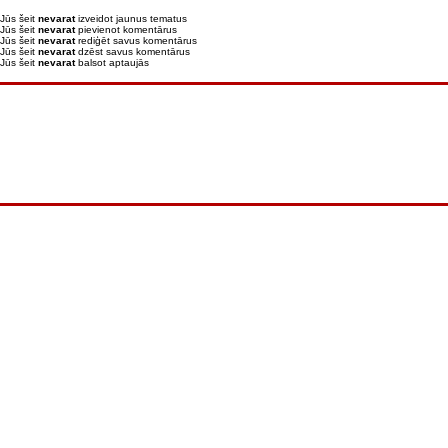
Jūs šeit
nevarat
izveidot jaunus tematus
Jūs šeit
nevarat
pievienot komentārus
Jūs šeit
nevarat
rediģēt savus komentārus
Jūs šeit
nevarat
dzēst savus komentārus
Jūs šeit
nevarat
balsot aptaujās