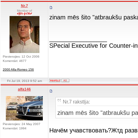
Nr.7
Member of
zinam mēs šito "atbraukšu paska
_________________
SPecial Executive for Counter-in
Pievienojies: 12 Oct 2006
Komentāri: 4677
2000 Alfa-Romeo 156
Fri Jul 19, 2013 9:52 am
alfa146
Nr.7 rakstīja:
zinam mēs šito "atbraukšu pa
Pievienojies: 24 May 2007
Komentāri: 1994
Начём учавствовать?Жтд раз