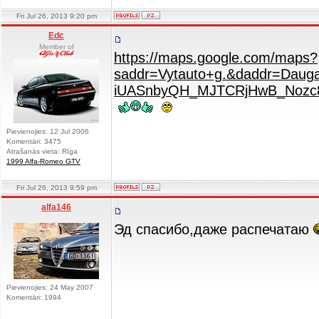
Fri Jul 26, 2013 9:20 pm
Edc
Member of
https://maps.google.com/maps?
saddr=Vytauto+g.&daddr=Daug
iUASnbyQH_MJTCRjHwB_Nozc
Pievienojies: 12 Jul 2006
Komentāri: 3475
Atrašanās vieta: Rīga
1999 Alfa-Romeo GTV
Fri Jul 26, 2013 9:59 pm
alfa146
Эд спасибо,даже распечатаю
Pievienojies: 24 May 2007
Komentāri: 1994