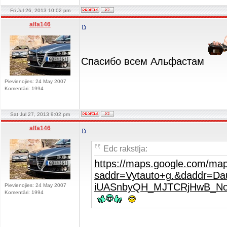
Fri Jul 26, 2013 10:02 pm
alfa146
Спасибо всем Альфастам
Pievienojies: 24 May 2007
Komentāri: 1994
Sat Jul 27, 2013 9:02 pm
alfa146
Edc rakstīja:
https://maps.google.com/ma
saddr=Vytauto+g.&daddr=Da
iUASnbyQH_MJTCRjHwB_No
Pievienojies: 24 May 2007
Komentāri: 1994