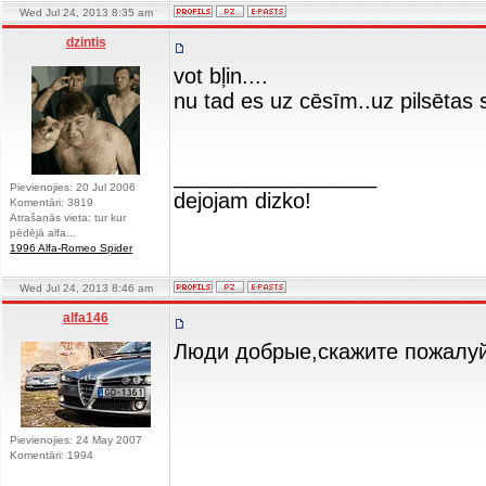
Wed Jul 24, 2013 8:35 am
dzintis
vot bļin....
nu tad es uz cēsīm..uz pilsētas 
_________________
Pievienojies: 20 Jul 2006
dejojam dizko!
Komentāri: 3819
Atrašanās vieta: tur kur
pēdējā alfa...
1996 Alfa-Romeo Spider
Wed Jul 24, 2013 8:46 am
alfa146
Люди добрые,скажите пожалуйс
Pievienojies: 24 May 2007
Komentāri: 1994