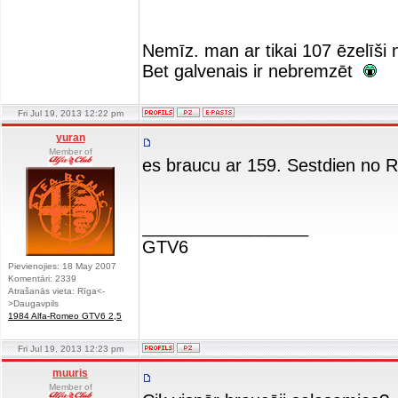
Nemīz. man ar tikai 107 ēzelīši 
Bet galvenais ir nebremzēt
Fri Jul 19, 2013 12:22 pm
yuran
Member of
es braucu ar 159. Sestdien no R
_________________
GTV6
Pievienojies: 18 May 2007
Komentāri: 2339
Atrašanās vieta: Rīga<-
>Daugavpils
1984 Alfa-Romeo GTV6 2,5
Fri Jul 19, 2013 12:23 pm
muuris
Member of