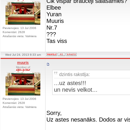
Cik vispār braucēji salasamies?
Elbee
Yuran
Muuris
Nr.7
Pievienojies: 13 Jul 2006
Komentāri: 2628
???
Atrašanās vieta: Valmiera
Tas viss
Wed Jul 24, 2013 8:33 am
muuris
Member of
dzintis rakstīja:
...uz astes!!!
un nevis velkot...
Pievienojies: 13 Jul 2006
Komentāri: 2628
Atrašanās vieta: Valmiera
Sorry,
Uz astes nesanāks. Dodos ar visu