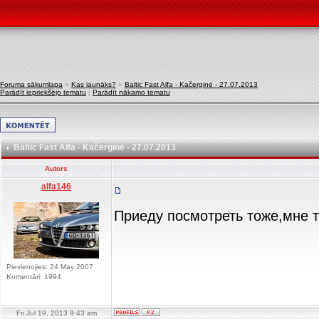
Foruma sākumlapa
»
Kas jaunāks?
»
Baltic Fast Alfa - Kačerginė - 27.07.2013
Parādīt iepriekšējo tematu
|
Parādīt nākamo tematu
Baltic Fast Alfa - Kačerginė - 27.07.2013
Autors
alfa146
Приеду посмотреть тоже,мне 
Pievienojies: 24 May 2007
Komentāri: 1994
Fri Jul 19, 2013 9:43 am