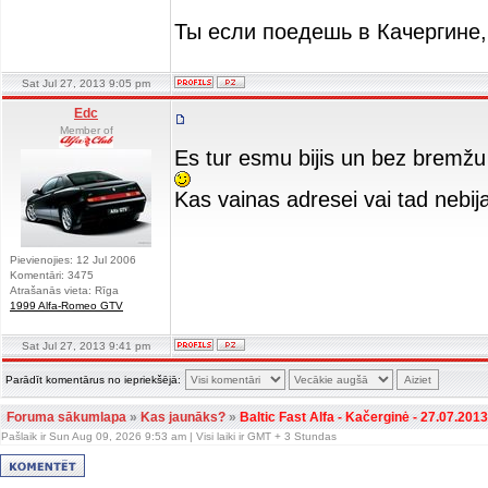
Ты если поедешь в Качергине,
Sat Jul 27, 2013 9:05 pm
Edc
Member of
Es tur esmu bijis un bez bremž
Kas vainas adresei vai tad nebi
Pievienojies: 12 Jul 2006
Komentāri: 3475
Atrašanās vieta: Rīga
1999 Alfa-Romeo GTV
Sat Jul 27, 2013 9:41 pm
Parādīt komentārus no iepriekšējā:
Foruma sākumlapa
»
Kas jaunāks?
»
Baltic Fast Alfa - Kačerginė - 27.07.2013
Pašlaik ir Sun Aug 09, 2026 9:53 am | Visi laiki ir GMT + 3 Stundas