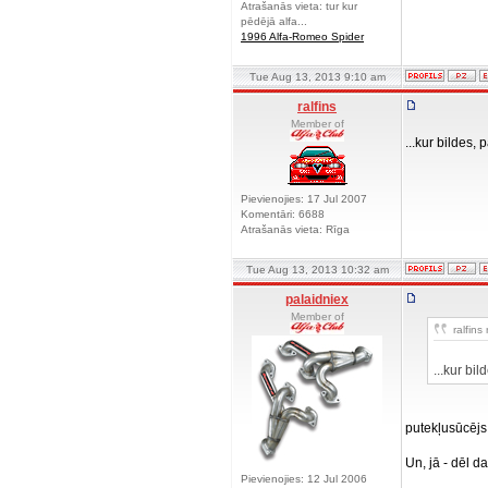
Atrašanās vieta: tur kur
pēdējā alfa...
1996 Alfa-Romeo Spider
Tue Aug 13, 2013 9:10 am
ralfins
Member of
...kur bildes, 
Pievienojies: 17 Jul 2007
Komentāri: 6688
Atrašanās vieta: Rīga
Tue Aug 13, 2013 10:32 am
palaidniex
Member of
ralfins 
...kur bi
putekļusūcējs
Un, jā - dēl d
Pievienojies: 12 Jul 2006