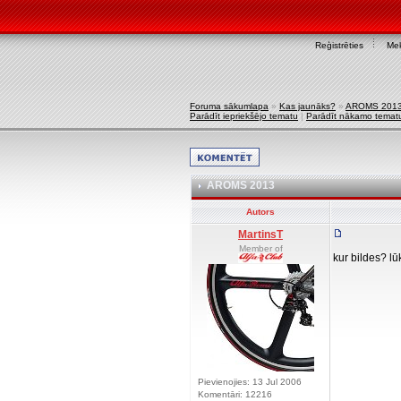
Reģistrēties
Mek
Foruma sākumlapa
»
Kas jaunāks?
»
AROMS 201
Parādīt iepriekšējo tematu
|
Parādīt nākamo temat
AROMS 2013
Autors
MartinsT
Member of
kur bildes? lū
Pievienojies: 13 Jul 2006
Komentāri: 12216