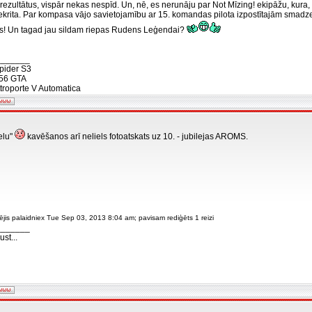
rezultātus, vispār nekas nespīd. Un, nē, es nerunāju par Not Mīzing! ekipāžu, kura,
ekrita. Par kompasa vājo savietojamību ar 15. komandas pilota izpostītajām sma
es! Un tagad jau sildam riepas Rudens Leģendai?
_______
pider S3
56 GTA
troporte V Automatica
ielu"
kavēšanos arī neliels fotoatskats uz 10. - jubilejas AROMS.
ējis palaidniex Tue Sep 03, 2013 8:04 am; pavisam rediģēts 1 reizi
_______
st...