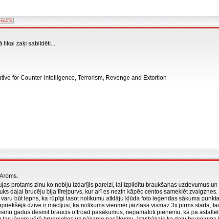
tikai zaķi sabildēti...
_______
tive for Counter-intelligence, Terrorism, Revenge and Extortion
 Aroms.
as protams zinu ko nebiju izdarījis pareizi, lai izpildītu braukšanas uzdevumus un
ļuks daļai brucēju bija tīreļpurvs, kur arī es nezin kāpēc centos sameklēt zvaigzne
 varu būt lepns, ka rūpīgi lasot nolikumu atklāju kļūda foto leģendas sākuma punkta
Iepriekšējā dzīve ir mācījusi, ka nolikums vienmēr jāizlasa vismaz 3x pirms starta, ta
smu gadus desmit braucis offroad pasākumus, nepamatoti pieņēmu, ka pa asfaltētu c