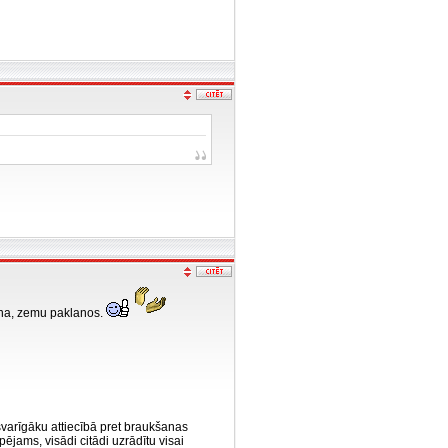
ana, zemu paklanos.
svarīgāku attiecībā pret braukšanas
ējams, visādi citādi uzrādītu visai