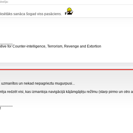
kstīja:
aksētāks sanāca šogad viss pasāciens.
_______
tive for Counter-intelligence, Terrorism, Revenge and Extortion
.
tā uzmanītos un nekad nepagrieztu mugurpusi...
rēja redzēt visi, kas izmantoja navigācijā kājāmgājēju režīmu (starp pirmo un otro ap
_______
!