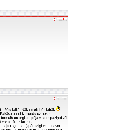
 finišētu laikā. Nākamreiz būs labāk
s. Pakāsu gandrīz stundu uz neko.
 formulā un orgi to spēja visiem paziņot vēl
d var cerēt uz ko labu.
eļu (+granteni) pārsteigt vairs nevar.