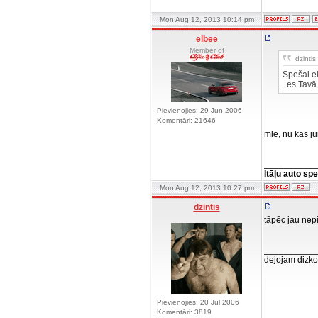
Mon Aug 12, 2013 10:14 pm
elbee
Member of
dzintis 
Spešal el
..es Tav
Pievienojies: 29 Jun 2006
Komentāri: 21646
mle, nu kas j
__________
Itāļu auto spe
Mon Aug 12, 2013 10:27 pm
dzintis
tāpēc jau nepi
__________
dejojam dizko
Pievienojies: 20 Jul 2006
Komentāri: 3819