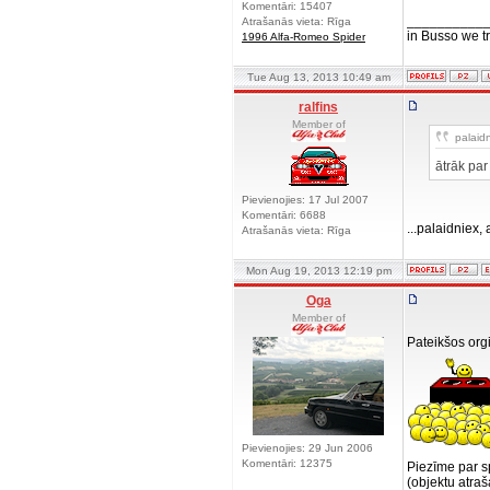
Komentāri: 15407
__________
Atrašanās vieta: Rīga
in Busso we tru
1996 Alfa-Romeo Spider
Tue Aug 13, 2013 10:49 am
ralfins
Member of
palaidn
ātrāk par
Pievienojies: 17 Jul 2007
Komentāri: 6688
...palaidniex,
Atrašanās vieta: Rīga
Mon Aug 19, 2013 12:19 pm
Oga
Member of
Pateikšos org
Pievienojies: 29 Jun 2006
Komentāri: 12375
Piezīme par s
(objektu atraš