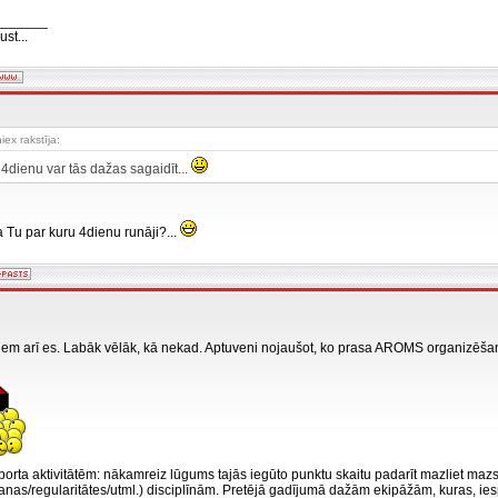
_______
st...
iex rakstīja:
 4dienu var tās dažas sagaidīt...
 a Tu par kuru 4dienu runāji?...
iem arī es. Labāk vēlāk, kā nekad. Aptuveni nojaušot, ko prasa AROMS organizēš
porta aktivitātēm: nākamreiz lūgums tajās iegūto punktu skaitu padarīt mazliet maz
anas/regularitātes/utml.) disciplīnām. Pretējā gadījumā dažām ekipāžām, kuras, iesp