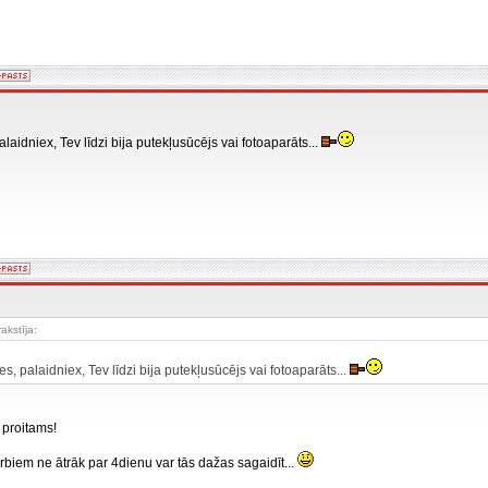
palaidniex, Tev līdzi bija putekļusūcējs vai fotoaparāts...
rakstīja:
ldes, palaidniex, Tev līdzi bija putekļusūcējs vai fotoaparāts...
 proitams!
arbiem ne ātrāk par 4dienu var tās dažas sagaidīt...