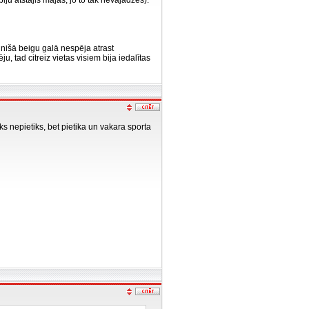
u atstājis mājās, jo to tak nevajadzēs).
inišā beigu galā nespēja atrast
, tad citreiz vietas visiem bija iedalītas
ks nepietiks, bet pietika un vakara sporta