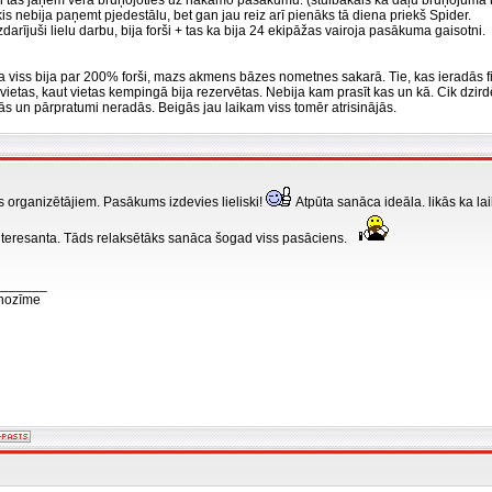
un tas jāņem vērā bruņojoties uz nākamo pasākumu. (stulbākais ka daļu bruņojuma bij
is nebija paņemt pjedestālu, bet gan jau reiz arī pienāks tā diena priekš Spider.
zdarījuši lielu darbu, bija forši + tas ka bija 24 ekipāžas vairoja pasākuma gaisotni.
ka viss bija par 200% forši, mazs akmens bāzes nometnes sakarā. Tie, kas ieradās f
etas, kaut vietas kempingā bija rezervētas. Nebija kam prasīt kas un kā. Cik dzirdēju
ās un pārpratumi neradās. Beigās jau laikam viss tomēr atrisinājās.
s organizētājiem. Pasākums izdevies lieliski!
Atpūta sanāca ideāla. likās ka lai
 interesanta. Tāds relaksētāks sanāca šogad viss pasāciens.
_______
 nozīme