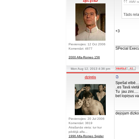
AMV ra
Tāds rel
+3
__________
Pievienojies: 12 Oct 2006
SPecial Execu
Komentāri: 4677
2000 Alfa-Romeo 156
Mon Aug 12, 2013 4:36 pm
dzintis
Spešal elbē...
..es Tavā vie
Tu jau zini.....
bet lopiņus va
__________
dejojam dizko
Pievienojies: 20 Jul 2006
Komentāri: 3819
Atrašanās vieta: tur kur
pēdējā alfa...
1996 Alfa-Romeo Spider