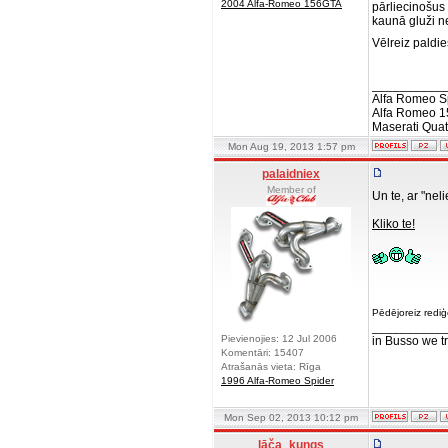
2004 Alfa-Romeo 156GTA
pārliecinošus 
kaunā gluži n
Vēlreiz paldi
__________
Alfa Romeo S
Alfa Romeo 1
Maserati Quat
Mon Aug 19, 2013 1:57 pm
palaidniex
Member of
Un te, ar "nel
Kliko te!
Pēdējoreiz rediģ
__________
Pievienojies: 12 Jul 2006
in Busso we tru
Komentāri: 15407
Atrašanās vieta: Rīga
1996 Alfa-Romeo Spider
Mon Sep 02, 2013 10:12 pm
lāča_kungs