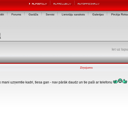
lēt
Forums
Garāža
Servisi
Lietotāju saraksts
Galerijas
Pircēja Rok
3
u
Iet uz lap
Ziņojums
k mani uzņemtie kadri, tiesa gan - nav pārāk daudz un tie paši ar telefonu