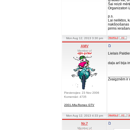
Izrādās var, 
Šai reizē mērķ
Organizatori i
p.s.
Lai neliktos, 
nakšņošanas vi
pirms ierašan
Mon Aug 12, 2013 3:30 pm
AMV
Member of
Lielais Paldie
daļa arī bija
__________
Zvaigznēm ir
Pievienojies: 23 Nov 2006
Komentāri: 4735
2001 Alfa-Romeo GTV
Mon Aug 12, 2013 4:33 pm
Nr.7
Member of