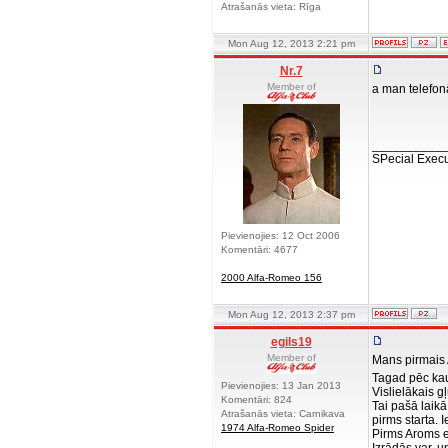
Atrašanās vieta: Rīga
Mon Aug 12, 2013 2:21 pm
Nr.7
Member of
a man telefonā 
__________
SPecial Execu
Pievienojies: 12 Oct 2006
Komentāri: 4677
2000 Alfa-Romeo 156
Mon Aug 12, 2013 2:37 pm
egils19
Member of
Mans pirmais
Tagad pēc kauj
Pievienojies: 13 Jan 2013
Vislielākais g
Komentāri: 824
Tai pašā laikā
Atrašanās vieta: Carnikava
pirms starta. 
1974 Alfa-Romeo Spider
Pirms Aroms e