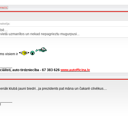
rakstīja:
bē....
ā vietā uzmanītos un nekad nepagrieztu mugurpusi...
ums visiem ir
_______
ciālisti, auto tirdzniecība - 67 383 626
www.autofficina.lv
enāk klubā jauni biedri...ja prezidents pat māna un čakarē cilvēkus....
_______
!