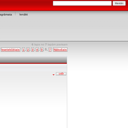
asgrāmata
Ienākt
6
lapa no
7
lapām pavisam
u
,
,
,
,
,
6
,
Iepriekšējais
1
2
3
4
5
7
Nākošais