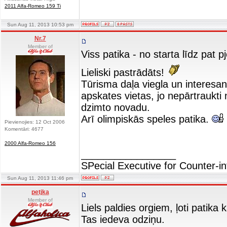
2011 Alfa-Romeo 159 Ti
Sun Aug 11, 2013 10:53 pm
Nr.7
Member of
Viss patika - no starta līdz pat
Lieliski pastrādāts!
Tūrisma daļa viegla un interesant
apskates vietas, jo nepārtraukti
dzimto novadu.
Arī olimpiskās speles patika.
Pievienojies: 12 Oct 2006
Komentāri: 4677
2000 Alfa-Romeo 156
_________________
SPecial Executive for Counter-in
Sun Aug 11, 2013 11:46 pm
petjka
Member of
Liels paldies orgiem, ļoti patika 
Tas iedeva odziņu.