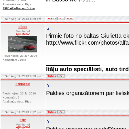
Komentāri: 15407
Atrašanās vieta: Rīga
1996 Alfa-Romeo Spider
Sun Aug 11, 2013 6:30 pm
elbee
Member of
Pirmie foto no baltas Giulietta e
http://www.flickr.com/photos/al
Pievienojies: 29 Jun 2006
Komentāri: 21646
_________________
Itāļu auto speciālisti, auto tir
Sun Aug 11, 2013 6:39 pm
EdgarsM
Paldies organizātoriem par lieli
Pievienojies: 20 Jul 2010
Komentāri: 9
Atrašanās vieta: Rīga
Sun Aug 11, 2013 7:22 pm
Edc
Member of