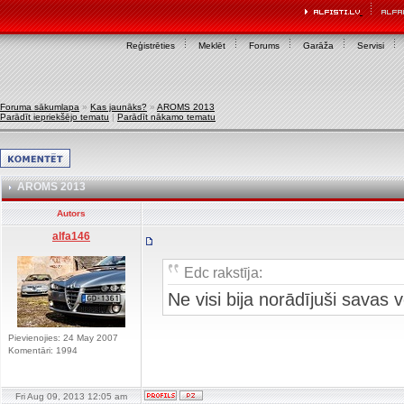
Reģistrēties
Meklēt
Forums
Garāža
Servisi
Foruma sākumlapa
»
Kas jaunāks?
»
AROMS 2013
Parādīt iepriekšējo tematu
|
Parādīt nākamo tematu
AROMS 2013
Autors
alfa146
Edc rakstīja:
Ne visi bija norādījuši savas
Pievienojies: 24 May 2007
Komentāri: 1994
Fri Aug 09, 2013 12:05 am