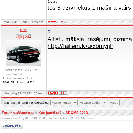
p.s.
tos 3 dzīvniekus 1 mašīnā vairs 
Mon Aug 12, 2013 11:56 am
Edc
Member of
Alfistu māksla, rasējumi, dizaina 
http://failiem.lv/u/xbmyrjh
Pievienojies: 12 Jul 2006
Komentāri: 3475
Atrašanās vieta: Rīga
1999 Alfa-Romeo GTV
Mon Aug 12, 2013 1:50 pm
Parādīt komentārus no iepriekšējā:
Foruma sākumlapa
»
Kas jaunāks?
»
AROMS 2013
Pašlaik ir Sat Aug 08, 2026 12:05 pm | Visi laiki ir GMT + 3 Stundas