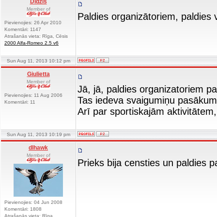
Didzis
Member of
Paldies organizātoriem, paldies 
Pievienojies: 26 Apr 2010
Komentāri: 1147
Atrašanās vieta: Rīga, Cēsis
2000 Alfa-Romeo 2.5 v6
Sun Aug 11, 2013 10:12 pm
Giulietta
Member of
Jā, jā, paldies organizatoriem pa
Pievienojies: 11 Aug 2006
Tas iedeva svaigumiņu pasāk
Komentāri: 11
Arī par sportiskajām aktivitātem
Sun Aug 11, 2013 10:19 pm
dlhawk
Member of
Prieks bija censties un paldies 
Pievienojies: 04 Jun 2008
Komentāri: 1808
Atrašanās vieta: Rīga