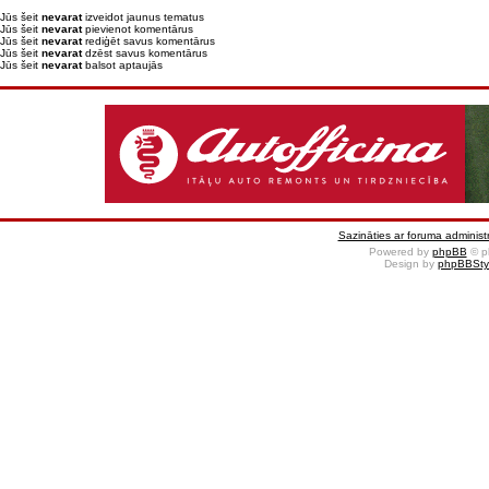
Jūs šeit
nevarat
izveidot jaunus tematus
Jūs šeit
nevarat
pievienot komentārus
Jūs šeit
nevarat
rediģēt savus komentārus
Jūs šeit
nevarat
dzēst savus komentārus
Jūs šeit
nevarat
balsot aptaujās
Sazināties ar foruma administr
Powered by
phpBB
© p
Design by
phpBBSty