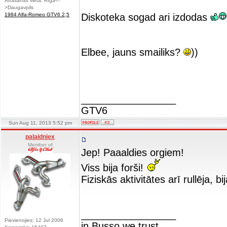
Atrašanās vieta: Rīga<-
>Daugavpils
1984 Alfa-Romeo GTV6 2,5
Diskoteka sogad ari izdodas
Elbee, jauns smailiks?
))
_________________
GTV6
Sun Aug 11, 2013 5:52 pm
palaidniex
Member of
Jep! Paaaldies orgiem!
Viss bija forši!
Fiziskās aktivitātes arī rullēja, bi
_________________
Pievienojies: 12 Jul 2006
in Busso we trust...