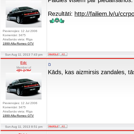
Paldies visiem par piedalīšanos
Rezultāti:
http://failiem.lv/u/ccrp
Pievienojies: 12 Jul 2006
Komentāri: 3475
Atrašanās vieta: Rīga
1999 Alfa-Romeo GTV
Sun Aug 11, 2013 7:43 pm
Edc
Member of
Kāds, kas aizmirsis zandales, t
Pievienojies: 12 Jul 2006
Komentāri: 3475
Atrašanās vieta: Rīga
1999 Alfa-Romeo GTV
Sun Aug 11, 2013 8:51 pm