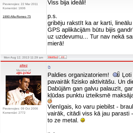
Viss bija ideāli!
Pievienojies: 22 Mar 2011
Komentāri: 1606
p.s.
1990 Alfa-Romeo 75
gribēju rakstīt ka ar karti, lineāl
GPS aplikācijām būtu bijis gandrī
uz uzdevumu... Tur nav nekā sar
mierā!
Mon Aug 12, 2013 11:29 am
altez
Member of
Paldies organizatoriem!
Ļoti
pavairāk fizisko aktivitāšu. Un 
Dabūjām gan galvu palauzīt, gan
kļūdas punktu izteiksmē maksāj
Vienīgais, ko varu piebilst - br
Pievienojies: 09 Oct 2006
vairāk, citādi viss kā jau parasti
Komentāri: 2772
to ze metal.