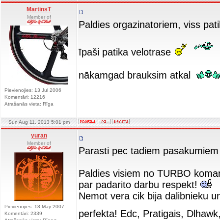
MartinsT
Member of
Paldies orgazinatoriem, viss pat
īpaši patika velotrase
nākamgad brauksim atkal
Pievienojies: 13 Jul 2006
Komentāri: 12216
Atrašanās vieta: Rīga
Sun Aug 11, 2013 5:01 pm
yuran
Member of
Parasti pec tadiem pasakumiem 
Paldies visiem no TURBO komanda
par padarito darbu respekt!
Nemot vera cik bija dalibnieku un
Pievienojies: 18 May 2007
perfekta! Edc, Pratigais, Dlhawk
Komentāri: 2339