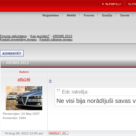
Reģistrēties
Meklēt
Forums
Garāža
Servisi
Foruma sākumlapa
»
Kas jaunāks?
»
AROMS 2013
Parādīt iepriekšējo tematu
|
Parādīt nākamo tematu
AROMS 2013
Autors
alfa146
Edc rakstīja:
Ne visi bija norādījuši savas
Pievienojies: 24 May 2007
Komentāri: 1994
Fri Aug 09, 2013 12:05 am