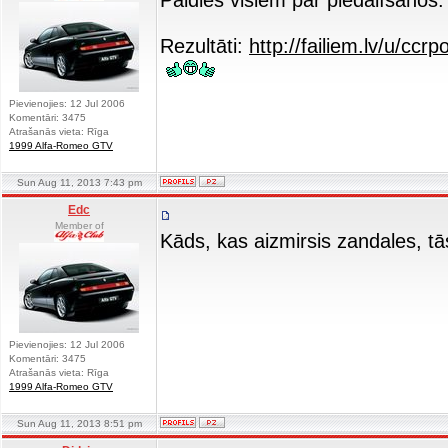
Paldies visiem par piedalīšanos
Rezultāti:
http://failiem.lv/u/ccrp
Pievienojies: 12 Jul 2006
Komentāri: 3475
Atrašanās vieta: Rīga
1999 Alfa-Romeo GTV
Sun Aug 11, 2013 7:43 pm
Edc
Member of
Kāds, kas aizmirsis zandales, t
Pievienojies: 12 Jul 2006
Komentāri: 3475
Atrašanās vieta: Rīga
1999 Alfa-Romeo GTV
Sun Aug 11, 2013 8:51 pm