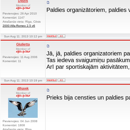
Didzis
Member of
Paldies organizātoriem, paldies 
Pievienojies: 26 Apr 2010
Komentāri: 1147
Atrašanās vieta: Rīga, Cēsis
2000 Alfa-Romeo 2.5 v6
Sun Aug 11, 2013 10:12 pm
Giulietta
Member of
Jā, jā, paldies organizatoriem pa
Pievienojies: 11 Aug 2006
Tas iedeva svaigumiņu pasāk
Komentāri: 11
Arī par sportiskajām aktivitātem
Sun Aug 11, 2013 10:19 pm
dlhawk
Member of
Prieks bija censties un paldies 
Pievienojies: 04 Jun 2008
Komentāri: 1808
Atrašanās vieta: Rīga