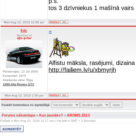
p.s.
tos 3 dzīvniekus 1 mašīnā vairs 
Mon Aug 12, 2013 11:56 am
Edc
Member of
Alfistu māksla, rasējumi, dizaina 
http://failiem.lv/u/xbmyrjh
Pievienojies: 12 Jul 2006
Komentāri: 3475
Atrašanās vieta: Rīga
1999 Alfa-Romeo GTV
Mon Aug 12, 2013 1:50 pm
Parādīt komentārus no iepriekšējā:
Foruma sākumlapa
»
Kas jaunāks?
»
AROMS 2013
Pašlaik ir Mon Aug 10, 2026 11:17 am | Visi laiki ir GMT + 3 Stundas