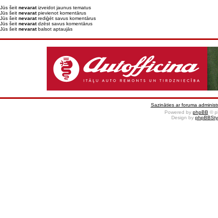
Jūs šeit
nevarat
izveidot jaunus tematus
Jūs šeit
nevarat
pievienot komentārus
Jūs šeit
nevarat
rediģēt savus komentārus
Jūs šeit
nevarat
dzēst savus komentārus
Jūs šeit
nevarat
balsot aptaujās
Sazināties ar foruma administr
Powered by
phpBB
© p
Design by
phpBBSty