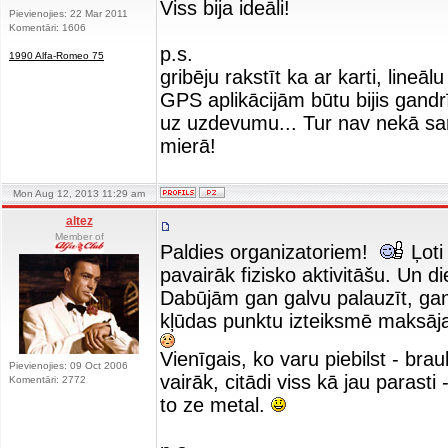
Viss bija ideāli!
Pievienojies: 22 Mar 2011
Komentāri: 1606
p.s.
1990 Alfa-Romeo 75
gribēju rakstīt ka ar karti, lineāl
GPS aplikācijām būtu bijis gandrī
uz uzdevumu... Tur nav nekā sar
mierā!
Mon Aug 12, 2013 11:29 am
altez
Member of
Paldies organizatoriem!
Ļoti
pavairāk fizisko aktivitāšu. Un 
Dabūjām gan galvu palauzīt, gan
kļūdas punktu izteiksmē maksāj
Vienīgais, ko varu piebilst - br
Pievienojies: 09 Oct 2006
vairāk, citādi viss kā jau parasti
Komentāri: 2772
to ze metal.