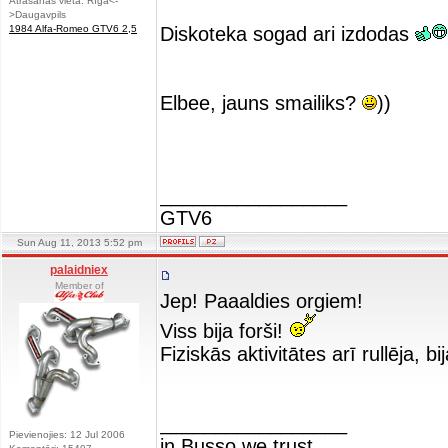
Atrašanās vieta: Rīga<-
>Daugavpils
1984 Alfa-Romeo GTV6 2,5
Diskoteka sogad ari izdodas
Elbee, jauns smailiks?
))
_________________
GTV6
Sun Aug 11, 2013 5:52 pm
palaidniex
Member of
Jep! Paaaldies orgiem!
Viss bija forši!
Fiziskās aktivitātes arī rullēja, bi
_________________
Pievienojies: 12 Jul 2006
in Busso we trust...