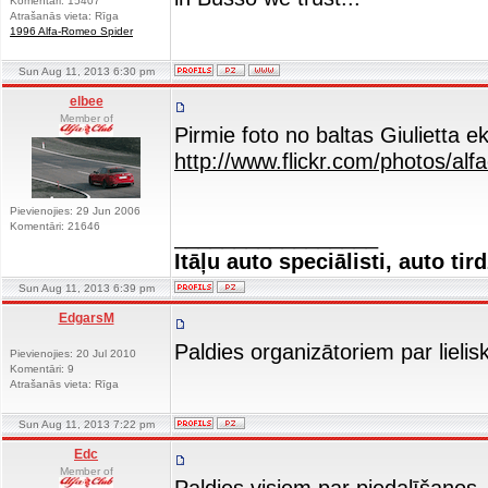
Komentāri: 15407
Atrašanās vieta: Rīga
1996 Alfa-Romeo Spider
Sun Aug 11, 2013 6:30 pm
elbee
Member of
Pirmie foto no baltas Giulietta e
http://www.flickr.com/photos/al
Pievienojies: 29 Jun 2006
Komentāri: 21646
_________________
Itāļu auto speciālisti, auto tir
Sun Aug 11, 2013 6:39 pm
EdgarsM
Paldies organizātoriem par lieli
Pievienojies: 20 Jul 2010
Komentāri: 9
Atrašanās vieta: Rīga
Sun Aug 11, 2013 7:22 pm
Edc
Member of