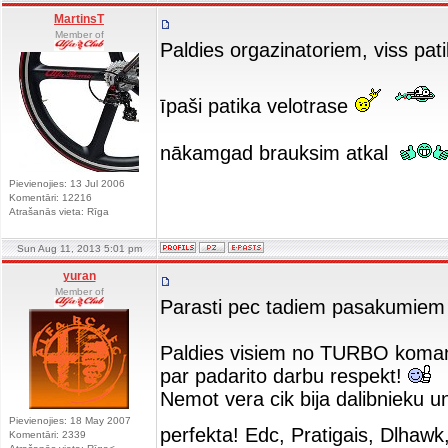
MartinsT
Member of
Paldies orgazinatoriem, viss pat
īpaši patika velotrase
nākamgad brauksim atkal
Pievienojies: 13 Jul 2006
Komentāri: 12216
Atrašanās vieta: Rīga
Sun Aug 11, 2013 5:01 pm
yuran
Member of
Parasti pec tadiem pasakumiem 
Paldies visiem no TURBO komanda
par padarito darbu respekt!
Nemot vera cik bija dalibnieku un
Pievienojies: 18 May 2007
perfekta! Edc, Pratigais, Dlhawk
Komentāri: 2339