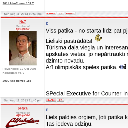
2011 Alfa-Romeo 159 Ti
Sun Aug 11, 2013 10:53 pm
Nr.7
Member of
Viss patika - no starta līdz pat
Lieliski pastrādāts!
Tūrisma daļa viegla un interesant
apskates vietas, jo nepārtraukti
dzimto novadu.
Arī olimpiskās speles patika.
Pievienojies: 12 Oct 2006
Komentāri: 4677
2000 Alfa-Romeo 156
_________________
SPecial Executive for Counter-in
Sun Aug 11, 2013 11:46 pm
petjka
Member of
Liels paldies orgiem, ļoti patika 
Tas iedeva odziņu.