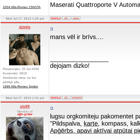
Maserati Quattroporte V Automa
2004 Alfa-Romeo 156GTA
Wed Jul 17, 2013 1:28 pm
dzintis
mans vēl ir brīvs....
_________________
dejojam dizko!
Pievienojies: 20 Jul 2006
Komentāri: 3819
Atrašanās vieta: tur kur
pēdējā alfa...
1996 Alfa-Romeo Spider
Wed Jul 17, 2013 1:31 pm
xls99
Member of
lugsu orgkomiteju pakomentet p
"Pildspalva,
karte
, kompass, kalk
Apģērbs, apavi aktīvai atpūtai p