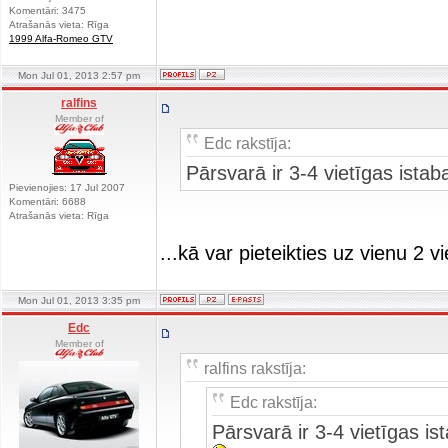
Komentāri: 3475
Atrašanās vieta: Rīga
1999 Alfa-Romeo GTV
Mon Jul 01, 2013 2:57 pm
ralfins
Member of
Edc rakstīja:
Pārsvarā ir 3-4 vietīgas istab
Pievienojies: 17 Jul 2007
Komentāri: 6688
Atrašanās vieta: Rīga
...kā var pieteikties uz vienu 2 vi
Mon Jul 01, 2013 3:35 pm
Edc
Member of
ralfins rakstīja:
Edc rakstīja:
Pārsvarā ir 3-4 vietīgas is