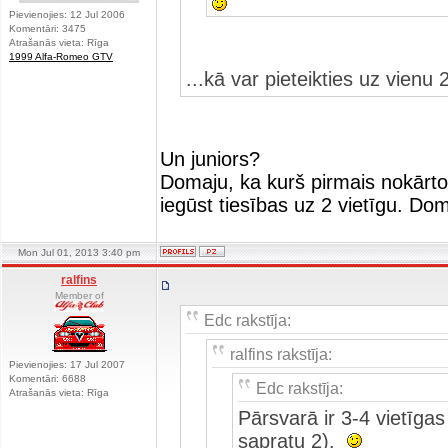
Pievienojies: 12 Jul 2006
Komentāri: 3475
Atrašanās vieta: Rīga
1999 Alfa-Romeo GTV
...kā var pieteikties uz vienu 2
Un juniors?
Domaju, ka kurš pirmais nokārto 
iegūst tiesības uz 2 vietīgu. Do
Mon Jul 01, 2013 3:40 pm
ralfins
Member of
Edc rakstīja:
ralfins rakstīja:
Pievienojies: 17 Jul 2007
Komentāri: 6688
Edc rakstīja:
Atrašanās vieta: Rīga
Pārsvarā ir 3-4 vietīgas 
sapratu 2).