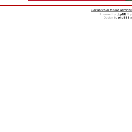
Sazināties ar foruma administr
Powered by
phpBB
© p
Design by
phpBBSty