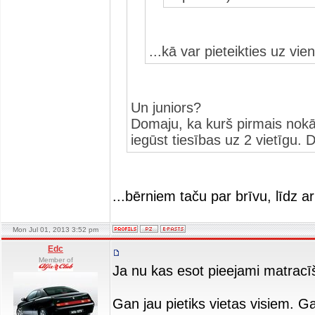
...kā var pieteikties uz vien
Un juniors?
Domaju, ka kurš pirmais nokār
iegūst tiesības uz 2 vietīgu.
...bērniem taču par brīvu, līdz a
Mon Jul 01, 2013 3:52 pm
Edc
Member of
Ja nu kas esot pieejami matracīš
Gan jau pietiks vietas visiem. Ga