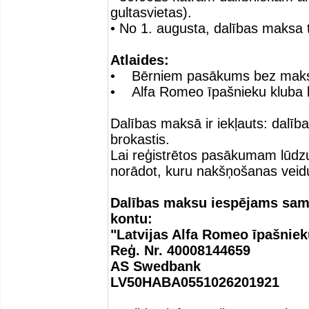
gultasvietas).
• No 1. augusta, dalības maksa 
Atlaides:
• Bērniem pasākums bez mak
• Alfa Romeo īpašnieku kluba 
Dalības maksā ir iekļauts: dal
brokastis.
Lai reģistrētos pasākumam lūdzu
norādot, kuru nakšņošanas veidu
Dalības maksu iespējams sama
kontu:
"Latvijas Alfa Romeo īpašniek
Reģ. Nr. 40008144659
AS Swedbank
LV50HABA0551026201921