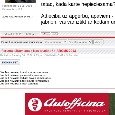
tatad, kada karte nepieciesama? 
Pievienojies: 13 Jul 2006
Komentāri: 4132
Attieciba uz apgerbu, apaviem -
2003 Alfa-Romeo 147GTA
jabrien, vai var iztikt ar kedam 
Mon Jul 29, 2013 6:00 pm
Parādīt komentārus no iepriekšējā:
Foruma sākumlapa
»
Kas jaunāks?
»
AROMS 2013
Pašlaik ir Sat Aug 08, 2026 3:33 pm | Visi laiki ir GMT + 3 Stundas
Jūs šeit
nevarat
izveidot jaunus tematus
Jūs šeit
nevarat
pievienot komentārus
Jūs šeit
nevarat
rediģēt savus komentārus
Jūs šeit
nevarat
dzēst savus komentārus
Jūs šeit
nevarat
balsot aptaujās