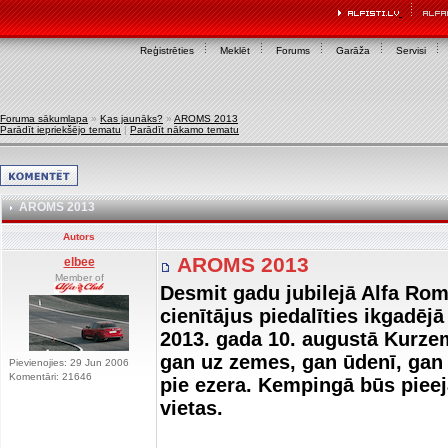
Reģistrēties
Meklēt
Forums
Garāža
Servisi
Foruma sākumlapa
»
Kas jaunāks?
»
AROMS 2013
Parādīt iepriekšējo tematu
|
Parādīt nākamo tematu
AROMS 2013
Autors
AROMS 2013
elbee
Member of
Desmit gadu jubilejā Alfa Rom
cienītājus piedalīties ikgadē
2013. gada 10. augustā Kurze
gan uz zemes, gan ūdenī, gan
Pievienojies: 29 Jun 2006
Komentāri: 21646
pie ezera. Kempingā būs pieej
vietas.