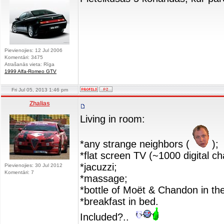
Pievienojies: 12 Jul 2006
Komentāri: 3475
Atrašanās vieta: Rīga
1999 Alfa-Romeo GTV
Fri Jul 05, 2013 1:46 pm
Zhalias
Living in room:
*any strange neighbors (
);
*flat screen TV (~1000 digital ch
*jacuzzi;
Pievienojies: 30 Jul 2012
Komentāri: 7
*massage;
*bottle of Moët & Chandon in th
*breakfast in bed.
Included?..