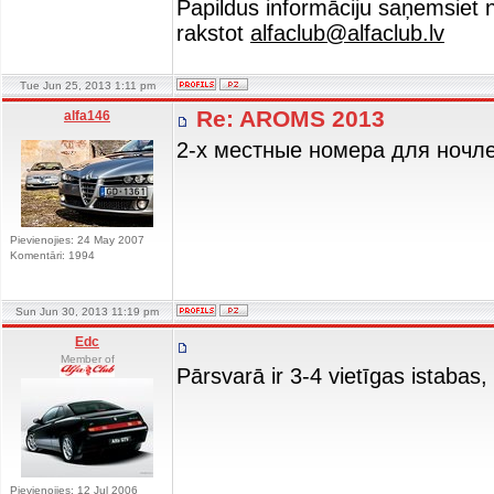
Papildus informāciju saņemsiet
rakstot
alfaclub@alfaclub.lv
Tue Jun 25, 2013 1:11 pm
Re: AROMS 2013
alfa146
2-х местные номера для ночле
Pievienojies: 24 May 2007
Komentāri: 1994
Sun Jun 30, 2013 11:19 pm
Edc
Member of
Pārsvarā ir 3-4 vietīgas istabas, 
Pievienojies: 12 Jul 2006