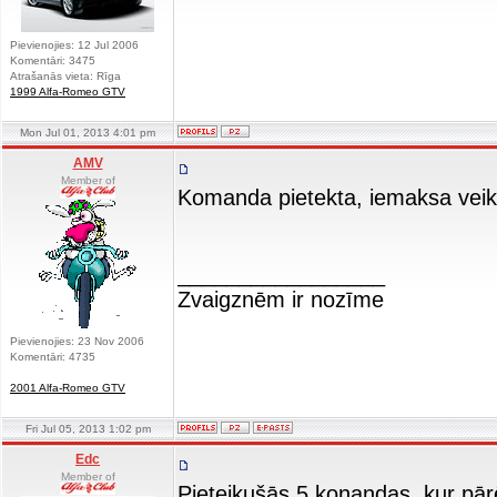
Pievienojies: 12 Jul 2006
Komentāri: 3475
Atrašanās vieta: Rīga
1999 Alfa-Romeo GTV
Mon Jul 01, 2013 4:01 pm
AMV
Member of
Komanda pietekta, iemaksa veikt
_________________
Zvaigznēm ir nozīme
Pievienojies: 23 Nov 2006
Komentāri: 4735
2001 Alfa-Romeo GTV
Fri Jul 05, 2013 1:02 pm
Edc
Member of
Pieteikušās 5 konandas, kur pā