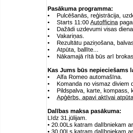
Pasākuma programma:
• Pulcēšanās, reģistrācija, u
• Starts 11:00
Autofficina
pagal
• Dažādi uzdevumi visas dien
• Vakariņas.
• Rezultātu paziņošana, balvas
• Atpūta, ballīte...
• Nākamajā rītā būs arī brokas
Kas Jums būs nepieciešams la
• Alfa Romeo automašīna.
• Komanda no vismaz diviem d
• Pildspalva, karte, kompass, ka
•
Apģērbs, apavi aktīvai atpūta
Dalības maksa pasākuma:
Līdz 31.jūlijam.
• 20.00Ls katram dalībniekam ar
• 30.00Ls katram dalībniekam a