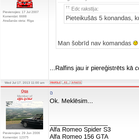
Edc rakstīja:
Pievienojies: 17 Jul 2007
Komentāri: 6688
Pieteikušās 5 konandas, k
Atrašanās vieta: Rīga
Man šobrīd nav komandas
...Ralfins jau ir piereģistrēts kā
c
Wed Jul 17, 2013 11:00 am
Oga
Member of
Ok. Meklēsim...
_________________
Alfa Romeo Spider S3
Pievienojies: 29 Jun 2006
Alfa Romeo 156 GTA
Komentāri: 12375