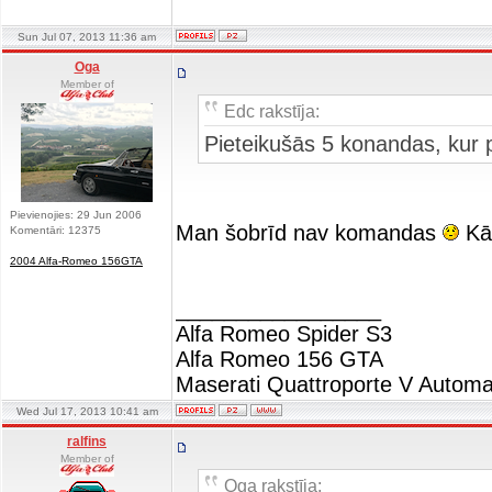
Sun Jul 07, 2013 11:36 am
Oga
Member of
Edc rakstīja:
Pieteikušās 5 konandas, kur
Pievienojies: 29 Jun 2006
Man šobrīd nav komandas
Kād
Komentāri: 12375
2004 Alfa-Romeo 156GTA
_________________
Alfa Romeo Spider S3
Alfa Romeo 156 GTA
Maserati Quattroporte V Automa
Wed Jul 17, 2013 10:41 am
ralfins
Member of
Oga rakstīja: