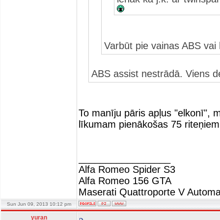
Varbūt pie vainas ABS vai 
ABS assist nestrādā. Viens de
To manīju pāris apļus "elkonī",
līkumam pienākošas 75 riteņie
_________________
Alfa Romeo Spider S3
Alfa Romeo 156 GTA
Maserati Quattroporte V Automa
Sun Jun 09, 2013 10:12 pm
yuran