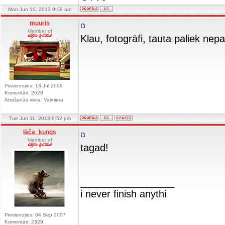
Mon Jun 10, 2013 9:09 am
muuris
Member of
Klau, fotogrāfi, tauta paliek ne
Pievienojies: 13 Jul 2006
Komentāri: 2628
Atrašanās vieta: Valmiera
Tue Jun 11, 2013 9:52 pm
lāča_kungs
Member of
tagad!
_________________
i never finish anythi
Pievienojies: 04 Sep 2007
Komentāri: 2329