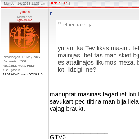
Mon Jun 10, 2013 12:37 am
yuran
Member of
elbee rakstīja:
yuran, ka Tev likas masinu t
mainijas, bet tas man skiet bij
Pievienojies: 18 May 2007
es attalinajos likumos meza, b
Komentāri: 2339
Atrašanās vieta: Rīga<-
loti lidzigi, ne?
>Daugavpils
1984 Alfa-Romeo GTV6 2,5
manuprat masinas tagad iet loti 
savukart pec tiltina man bija lie
vajag braukt.
_________________
GTV6