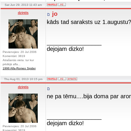
Sat Jun 29, 2013 11:43 am
jo
dzintis
kāds tad saraksts uz 1.augustu
_________________
dejojam dizko!
Pievienojies: 20 Jul 2006
Komentāri: 3819
Atrašanās vieta: tur kur
pēdējā alfa...
1996 Alfa-Romeo Spider
Thu Aug 01, 2013 10:15 pm
dzintis
ne pa tēmu....bija doma par aro
_________________
dejojam dizko!
Pievienojies: 20 Jul 2006
Komentāri: 3819