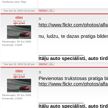
Atrašanās vieta: Rīga
Tue Jun 11, 2013 10:10 pm
elbee
Member of
http://www.flickr.com/photos/al
nu, ludzu, te dazas pratiga bilde
Pievienojies: 29 Jun 2006
Komentāri: 21646
_________________
Itāļu auto speciālisti, auto tir
Tue Jun 11, 2013 11:42 pm
elbee
Member of
Pievienotas trukstosas pratiga b
http://www.flickr.com/photos/al
Pievienojies: 29 Jun 2006
Komentāri: 21646
_________________
Itāļu auto speciālisti, auto tir