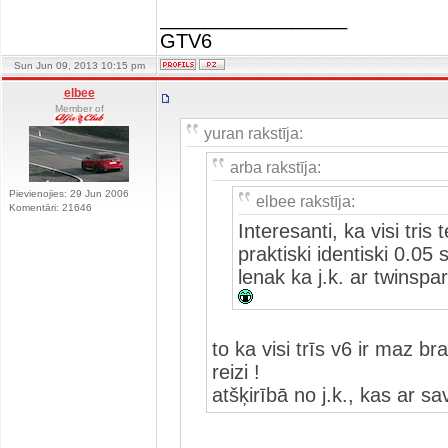
_________________
GTV6
Sun Jun 09, 2013 10:15 pm
elbee
Member of
yuran rakstīja:
arba rakstīja:
Pievienojies: 29 Jun 2006
elbee rakstīja:
Komentāri: 21646
Interesanti, ka visi tris
praktiski identiski 0.
lenak ka j.k. ar twinsp
to ka visi trīs v6 ir maz b
reizi !
atšķirībā no j.k., kas ar 