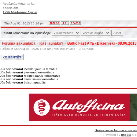
Atrašanās vieta: tur kur
pēdējā alfa...
1996 Alfa-Romeo Spider
Thu Aug 01, 2013 10:16 pm
Parādīt komentārus no iepriekšējā:
Foruma sākumlapa
»
Kas jaunāks?
»
Baltic Fast Alfa - Biķernieki - 08.06.2013
Pašlaik ir Sat Aug 08, 2026 1:05 am | Visi laiki ir GMT + 3 Stundas
Jūs šeit
nevarat
izveidot jaunus tematus
Jūs šeit
nevarat
pievienot komentārus
Jūs šeit
nevarat
rediģēt savus komentārus
Jūs šeit
nevarat
dzēst savus komentārus
Jūs šeit
nevarat
balsot aptaujās
Sazināties ar foruma administr
Powered by
phpBB
© p