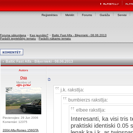
Reģistrēties
Meklēt
Forums
Garāža
Servisi
Foruma sākumlapa
»
Kas jaunāks?
»
Baltic Fast Alfa - Biķernieki - 08.06.2013
Parādīt iepriekšējo tematu
|
Parādīt nākamo tematu
Baltic Fast Alfa - Biķernieki - 08.06.2013
Autors
Oga
Member of
j.k. rakstīja:
bumbierzs rakstīja:
elbee rakstīja:
Interesanti, ka visi tris
Pievienojies: 29 Jun 2006
Komentāri: 12375
praktiski identiski 0.
2004 Alfa-Romeo 156GTA
lenak ka j.k. ar twinsp