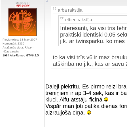
Member of
arba rakstīja:
elbee rakstīja:
Interesanti, ka visi tris teh
praktiski identiski 0.05 
Pievienojies: 18 May 2007
j.k. ar twinsparku. ko mes
Komentāri: 2339
Atrašanās vieta: Rīga<-
>Daugavpils
1984 Alfa-Romeo GTV6 2,5
to ka visi trīs v6 ir maz brau
atšķirībā no j.k., kas ar sav
Daleji piekritu. Es pirmo reizi br
treniņiem ir ap 3-4 sek, kas ir 
kluci. Alfu atstāju ficinā
Vispār man ļoti patika dienas fo
aizraujoša cīņa.