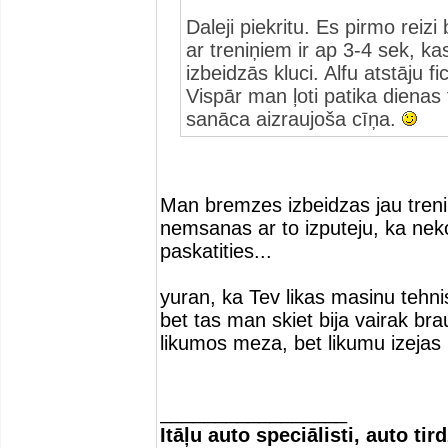
Daleji piekritu. Es pirmo reizi
ar treniņiem ir ap 3-4 sek, ka
izbeidzās kluci. Alfu atstāju f
Vispār man ļoti patika dienas
sanāca aizraujoša cīņa.
Man bremzes izbeidzas jau tren
nemsanas ar to izputeju, ka nek
paskatities...
yuran, ka Tev likas masinu tehni
bet tas man skiet bija vairak brau
likumos meza, bet likumu izejas un
_________________
Itāļu auto speciālisti, auto tir