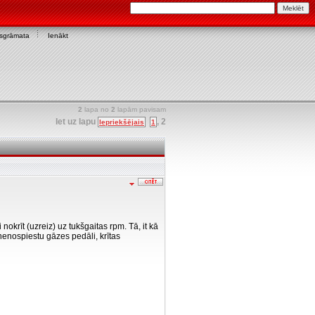
asgrāmata
Ienākt
2
lapa no
2
lapām pavisam
Iet uz lapu
,
2
Iepriekšējais
1
okrīt (uzreiz) uz tukšgaitas rpm. Tā, it kā
nenospiestu gāzes pedāli, krītas