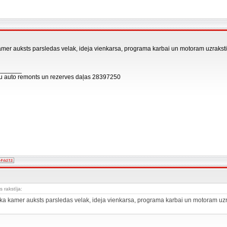
kamer auksts parsledas velak, ideja vienkarsa, programa karbai un motoram uzrakstita
_______
āļu auto remonts un rezerves daļas 28397250
s rakstīja:
t ka kamer auksts parsledas velak, ideja vienkarsa, programa karbai un motoram uzraks