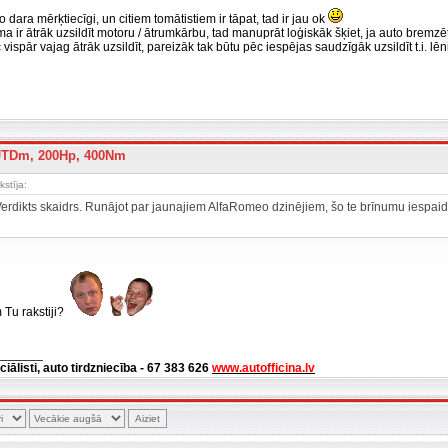
 dara mērķtiecīgi, un citiem tomātistiem ir tāpat, tad ir jau ok
a ir ātrāk uzsildīt motoru / ātrumkārbu, tad manuprāt loģiskāk šķiet, ja auto bremzēt
c vispār vajag ātrāk uzsildīt, pareizāk tak būtu pēc iespējas saudzīgāk uzsildīt t.i. lē
 JTDm, 200Hp, 400Nm
stīja:
Verdikts skaidrs. Runājot par jaunajiem AlfaRomeo dzinējiem, šo te brīnumu iespaidu 
 Tu rakstiji?
_______
ciālisti, auto tirdzniecība - 67 383 626
www.autofficina.lv