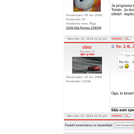
Ja programa to
Tomēr.. Ja dom
otrkārt - kapē
Pievienojies: 08 Jan 2008
Komentāri: 50
Atrašanās vieta: Rīga
2008 Alfa-Romeo 159SW
Mon Dec 15, 2014 11:11 pm
Re: 2.4L
elbee
Member of
Oga rak
Nu ko... 
V6
Pievienojies: 29 Jun 2006
Komentāri: 21646
Oga, to tiesam
__________
Itāļu auto spe
Mon Dec 15, 2014 11:32 pm
Parādīt komentārus no iepriekšējā: