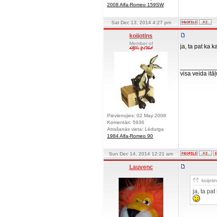
2008 Alfa-Romeo 159SW
Sat Dec 13, 2014 4:27 pm
koijotins
Member of
ja, ta pat ka 
__________
visa veida it
Pievienojies: 02 May 2008
Komentāri: 5936
Atrašanās vieta: Lēdurga
1984 Alfa-Romeo 90
Sun Dec 14, 2014 12:21 am
Lauvenc
koijotin
ja, ta pa