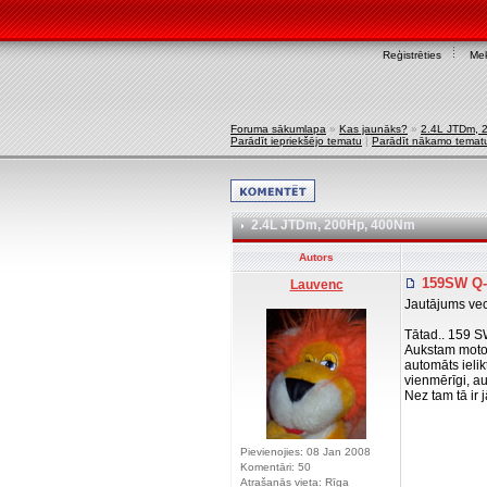
Reģistrēties
Mek
Foruma sākumlapa
»
Kas jaunāks?
»
2.4L JTDm, 
Parādīt iepriekšējo tematu
|
Parādīt nākamo temat
2.4L JTDm, 200Hp, 400Nm
Autors
159SW Q-t
Lauvenc
Jautājums vec
Tātad.. 159 S
Aukstam motora
automāts ielik
vienmērīgi, a
Nez tam tā ir j
Pievienojies: 08 Jan 2008
Komentāri: 50
Atrašanās vieta: Rīga