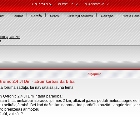
lēt
Forums
Garāža
Servisi
Lietotāju saraksts
Galerijas
Pircēja Rok
200Hp, 400Nm
u
Ziņojums
ronic 2.4 JTDm - ātrumkārbas darbība
ā foruma sadaļā, lai nav jātaisa jauna tēma..
W Q-tronic 2.4 JTDm ir tāda parādība:
m t.i. ātrumkārbai izbraucot pirmos 2 km, atlaižot gāzes pedāli motora apgriezieni n
tu neitrālajā robā. Bet kad dažus km nobrauc, tad parādība pazūd - apgriezieni, ar 
uto bremzējas ar motoru.
ābūt, vai kā..?