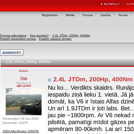
Reģistrēties
Meklēt
Forums
Garāža
Servisi
Foruma sākumlapa
»
Kas jaunāks?
»
2.4L JTDm, 200Hp, 400Nm
Parādīt iepriekšējo tematu
|
Parādīt nākamo tematu
2.4L JTDm, 200Hp, 400Nm
Autors
2.4L JTDm, 200Hp, 400N
Oga
Member of
Nu ko... Verdikts skaidrs. Runā
iespaidu ziņā lieku 1. vietā. Jā 
domāt, ka V6 ir īstais Alfas dzin
Un arī 1.9JTDm ir ļoti labs. Bet.
jau pie ~1800rpm. Ar V6 nekad n
Pievienojies: 29 Jun 2006
pilsētā, pamatīgi mīdot gāzes pe
Komentāri: 12375
apmēram 80-90kmh. Lai arī 150Z
2004 Alfa-Romeo 156GTA