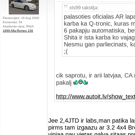
xls99 rakstīja:
palasoties oficialas AR lap
Pievienojies: 16 Aug 2006
karba ka Q-tronic, kuras m
Komentāri: 54
Atrašanās vieta: RIGA
6 pakapju automatiska, bet
1999 Alfa-Romeo 156
Shita ir ista karba ko vaja
Nesmu gan parliecinats, ka
;(
cik saprotu, ir arii latvjaa,
pakalj
http://www.autoit.lv/show_t
Jee 2,4JTD ir labs,man patika lai
pirms tam izgaazu ar 3.2 4x4 Brer
vinjaa nav vietas,galva sitaas pr