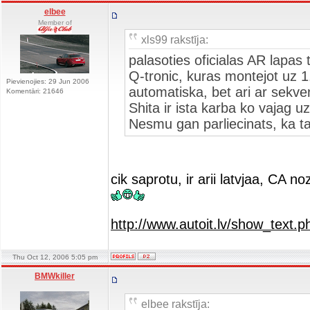
elbee
Member of
xls99 rakstīja:
palasoties oficialas AR lapas 
Q-tronic, kuras montejot uz 1
Pievienojies: 29 Jun 2006
automatiska, bet ari ar sekve
Komentāri: 21646
Shita ir ista karba ko vajag uz
Nesmu gan parliecinats, ka ta
cik saprotu, ir arii latvjaa, CA 
http://www.autoit.lv/show_text
Thu Oct 12, 2006 5:05 pm
BMWkiller
elbee rakstīja: