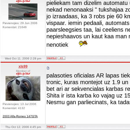
pieliekam tam dizelim automatu
nekad nenonaaksi " tukshajaa zo
jo izraadaas, ka 3 robs pie 60 km
vispaar. iemin pedaali, automats i
Pievienojies: 29 Jun 2006
Komentāri: 21646
paarsleegsies taa, lai ceeliens 
nepieshaavos un kaut kaa man re
nenotiek
Wed Oct 11, 2006 2:28 pm
xls99
Member of
palasoties oficialas AR lapas ti
tronic, kuras montejot uz 1.9 un
bet ari ar sekvencialas karbas r
Shita ir ista karba ko vajag uz 15
Nesmu gan parliecinats, ka tadas
Pievienojies: 13 Jul 2006
Komentāri: 4132
2003 Alfa-Romeo 147GTA
Thu Oct 12, 2006 4:45 pm