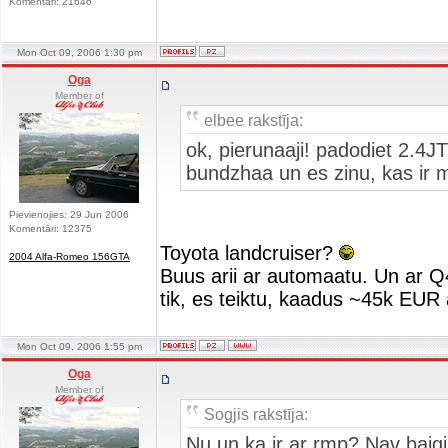
Komentāri: 21646
Mon Oct 09, 2006 1:30 pm
Oga
Member of
elbee rakstīja:
ok, pierunaaji! padodiet 2.
bundzhaa un es zinu, kas ir
Pievienojies: 29 Jun 2006
Komentāri: 12375
Toyota landcruiser?
2004 Alfa-Romeo 156GTA
Buus arii ar automaatu. Un ar Q4
tik, es teiktu, kaadus ~45k E
Mon Oct 09, 2006 1:55 pm
Oga
Member of
Sogjis rakstīja:
Nu un ka ir ar rmp? Nav baigi