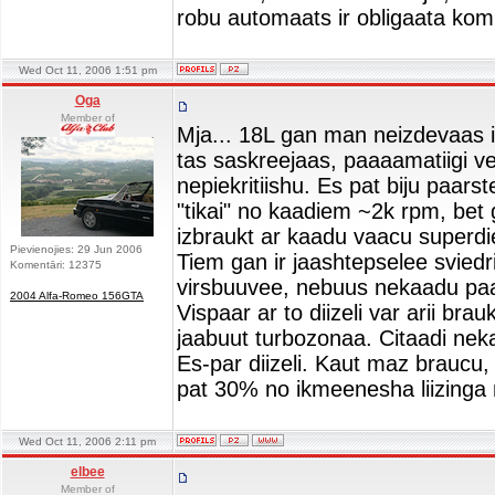
robu automaats ir obligaata kom
Wed Oct 11, 2006 1:51 pm
Oga
Member of
Mja... 18L gan man neizdevaas 
tas saskreejaas, paaaamatiigi v
nepiekritiishu. Es pat biju paarst
"tikai" no kaadiem ~2k rpm, bet g
izbraukt ar kaadu vaacu superdi
Pievienojies: 29 Jun 2006
Tiem gan ir jaashtepselee svied
Komentāri: 12375
virsbuuvee, nebuus nekaadu pa
2004 Alfa-Romeo 156GTA
Vispaar ar to diizeli var arii brauk
jaabuut turbozonaa. Citaadi ne
Es-par diizeli. Kaut maz braucu,
pat 30% no ikmeenesha liizinga
Wed Oct 11, 2006 2:11 pm
elbee
Member of