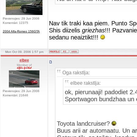
Pievienojies: 29 Jun 2006
Nav tik traki kaa piem. Punto Spo
Komentāri: 12375
Shis diizelis
griezhas
!!! Pazvanie
2004 Alfa-Romeo 156GTA
sedanu neaiztikt!!!
Mon Oct 09, 2006 1:57 pm
elbee
Member of
Oga rakstīja:
elbee rakstīja:
ok, pierunaaji! padodiet 
Pievienojies: 29 Jun 2006
Komentāri: 21646
Sportwagon bundzhaa un e
Toyota landcruiser?
Buus arii ar automaatu. Un ar 