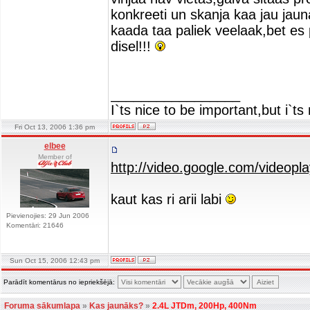
konkreeti un skanja kaa jau jauna
kaada taa paliek veelaak,bet es p
disel!!!
_________________
I`ts nice to be important,but i`t
Fri Oct 13, 2006 1:36 pm
elbee
Member of
http://video.google.com/video
kaut kas ri arii labi
Pievienojies: 29 Jun 2006
Komentāri: 21646
Sun Oct 15, 2006 12:43 pm
Parādīt komentārus no iepriekšējā:
Foruma sākumlapa
»
Kas jaunāks?
»
2.4L JTDm, 200Hp, 400Nm