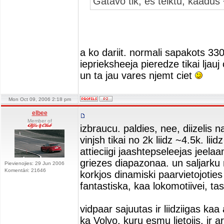
Gatavo tik, es teiktu, kaa
a ko dariit. normali sapakots 3
ieprieksheeja pieredze tikai ljau
un ta jau vares njemt ciet
Mon Oct 09, 2006 2:18 pm
elbee
Member of
izbraucu. paldies, nee, diizelis 
vinjsh tikai no 2k liidz ~4.5k. liidz
attieciigi jaashtepseleejas jeel
griezes diapazonaa. un saljarku 
Pievienojies: 29 Jun 2006
Komentāri: 21646
korkjos dinamiski paarvietojoties
fantastiska, kaa lokomotiivei, t
vidpaar sajuutas ir liidziigas ka
ka Volvo, kuru esmu lietojis, ir