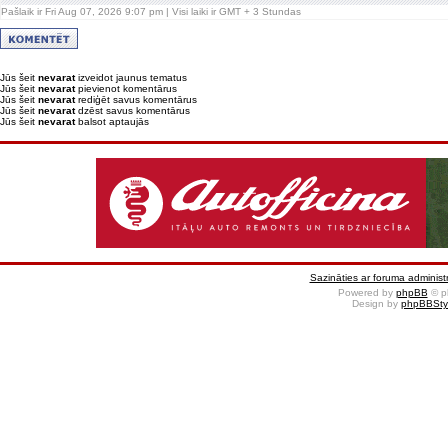
Pašlaik ir Fri Aug 07, 2026 9:07 pm | Visi laiki ir GMT + 3 Stundas
Jūs šeit
nevarat
izveidot jaunus tematus
Jūs šeit
nevarat
pievienot komentārus
Jūs šeit
nevarat
rediģēt savus komentārus
Jūs šeit
nevarat
dzēst savus komentārus
Jūs šeit
nevarat
balsot aptaujās
Sazināties ar foruma administr
Powered by
phpBB
© p
Design by
phpBBSty