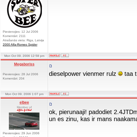
Pievienojies: 12 Jul 2006
Komentāri: 2111
Atrašanās vieta: Riga, Latvija
2000 Alfa-Romeo Spider
Mon Oct 09, 2006 12:58 pm
Megaboriss
dieselpower vienmer rulz
taa t
Pievienojies: 28 Jul 2006
Komentāri: 204
Mon Oct 09, 2006 1:07 pm
elbee
Member of
ok, pierunaaji! padodiet 2.4JT
un es zinu, kas ir mans naakam
Pievienojies: 29 Jun 2006