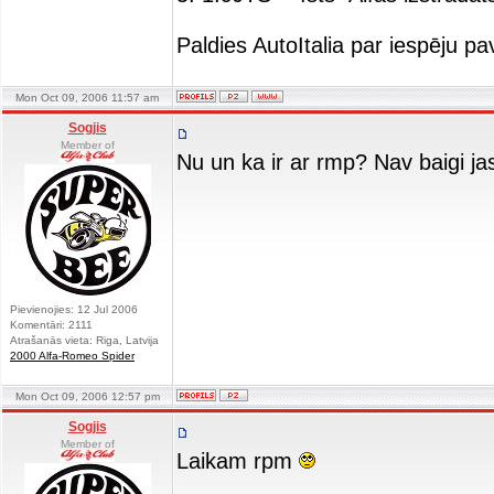
Paldies AutoItalia par iespēju pa
Mon Oct 09, 2006 11:57 am
Sogjis
Member of
Nu un ka ir ar rmp? Nav baigi ja
Pievienojies: 12 Jul 2006
Komentāri: 2111
Atrašanās vieta: Riga, Latvija
2000 Alfa-Romeo Spider
Mon Oct 09, 2006 12:57 pm
Sogjis
Member of
Laikam rpm