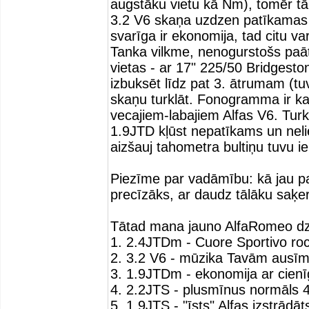
augstāku vietu kā Nm), tomēr tā
3.2 V6 skaņa uzdzen patīkamas t
svarīga ir ekonomija, tad citu v
Tanka vilkme, nenogurstošs paāt
vietas - ar 17" 225/50 Bridgesto
izbuksēt līdz pat 3. ātrumam (tu
skaņu turklāt. Fonogramma ir kau
vecajiem-labajiem Alfas V6. Turkl
1.9JTD kļūst nepatīkams un nelie
aizšauj tahometra bultiņu tuvu i
Piezīme par vadāmību: kā jau pa
precīzāks, ar daudz tālāku saķer
Tātad mana jauno AlfaRomeo dzin
1. 2.4JTDm - Cuore Sportivo ro
2. 3.2 V6 - mūzika Tavām ausī
3. 1.9JTDm - ekonomija ar cienī
4. 2.2JTS - plusmīnus normāls 4-
5. 1.9JTS - "īsts" Alfas izstrādāt