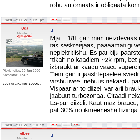
robu automaats ir obligaata kom
Wed Oct 11, 2006 1:51 pm
Oga
Member of
Mja... 18L gan man neizdevaas 
tas saskreejaas, paaaamatiigi v
nepiekritiishu. Es pat biju paarst
"tikai" no kaadiem ~2k rpm, bet g
izbraukt ar kaadu vaacu superdi
Pievienojies: 29 Jun 2006
Tiem gan ir jaashtepselee svied
Komentāri: 12375
virsbuuvee, nebuus nekaadu pa
2004 Alfa-Romeo 156GTA
Vispaar ar to diizeli var arii brauk
jaabuut turbozonaa. Citaadi ne
Es-par diizeli. Kaut maz braucu,
pat 30% no ikmeenesha liizinga
Wed Oct 11, 2006 2:11 pm
elbee
Member of