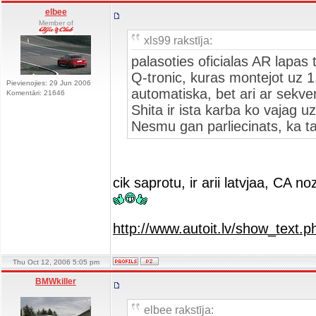
elbee
Member of
xls99 rakstīja:
palasoties oficialas AR lapas 
Q-tronic, kuras montejot uz 1
Pievienojies: 29 Jun 2006
automatiska, bet ari ar sekve
Komentāri: 21646
Shita ir ista karba ko vajag uz
Nesmu gan parliecinats, ka ta
cik saprotu, ir arii latvjaa, CA 
http://www.autoit.lv/show_text
Thu Oct 12, 2006 5:05 pm
BMWkiller
elbee rakstīja: