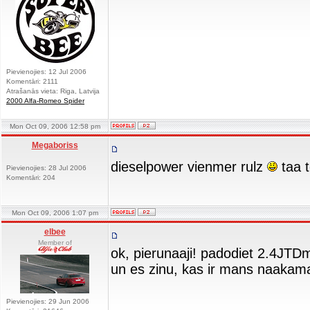
Pievienojies: 12 Jul 2006
Komentāri: 2111
Atrašanās vieta: Riga, Latvija
2000 Alfa-Romeo Spider
Mon Oct 09, 2006 12:58 pm
Megaboriss
dieselpower vienmer rulz
taa t
Pievienojies: 28 Jul 2006
Komentāri: 204
Mon Oct 09, 2006 1:07 pm
elbee
Member of
ok, pierunaaji! padodiet 2.4JT
un es zinu, kas ir mans naakam
Pievienojies: 29 Jun 2006