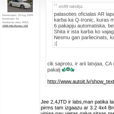
xls99 rakstīja:
palasoties oficialas AR lap
Pievienojies: 16 Aug 2006
karba ka Q-tronic, kuras m
Komentāri: 54
Atrašanās vieta: RIGA
6 pakapju automatiska, bet
1999 Alfa-Romeo 156
Shita ir ista karba ko vaja
Nesmu gan parliecinats, ka
;(
cik saprotu, ir arii latvjaa,
pakalj
http://www.autoit.lv/show_t
Jee 2,4JTD ir labs,man patika lai
pirms tam izgaazu ar 3.2 4x4 Brer
vinjaa nav vietas,galva sitaas pr