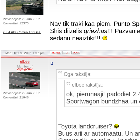
Pievienojies: 29 Jun 2006
Nav tik traki kaa piem. Punto Spo
Komentāri: 12375
Shis diizelis
griezhas
!!! Pazvanie
2004 Alfa-Romeo 156GTA
sedanu neaiztikt!!!
Mon Oct 09, 2006 1:57 pm
elbee
Member of
Oga rakstīja:
elbee rakstīja:
ok, pierunaaji! padodiet 
Pievienojies: 29 Jun 2006
Komentāri: 21646
Sportwagon bundzhaa un e
Toyota landcruiser?
Buus arii ar automaatu. Un ar 