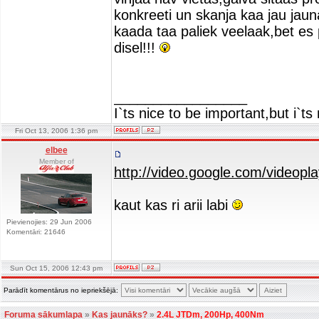
konkreeti un skanja kaa jau jauna
kaada taa paliek veelaak,bet es p
disel!!!
_________________
I`ts nice to be important,but i`t
Fri Oct 13, 2006 1:36 pm
elbee
Member of
http://video.google.com/video
kaut kas ri arii labi
Pievienojies: 29 Jun 2006
Komentāri: 21646
Sun Oct 15, 2006 12:43 pm
Parādīt komentārus no iepriekšējā:
Foruma sākumlapa
»
Kas jaunāks?
»
2.4L JTDm, 200Hp, 400Nm