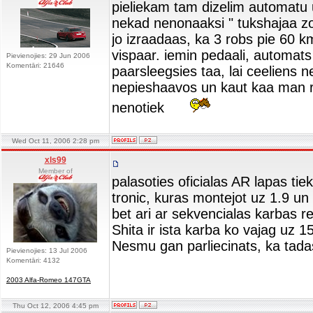
pieliekam tam dizelim automatu
nekad nenonaaksi " tukshajaa zo
jo izraadaas, ka 3 robs pie 60 km
vispaar. iemin pedaali, automats i
Pievienojies: 29 Jun 2006
Komentāri: 21646
paarsleegsies taa, lai ceeliens 
nepieshaavos un kaut kaa man re
nenotiek
Wed Oct 11, 2006 2:28 pm
xls99
Member of
palasoties oficialas AR lapas ti
tronic, kuras montejot uz 1.9 un
bet ari ar sekvencialas karbas r
Shita ir ista karba ko vajag uz 15
Nesmu gan parliecinats, ka tadas
Pievienojies: 13 Jul 2006
Komentāri: 4132
2003 Alfa-Romeo 147GTA
Thu Oct 12, 2006 4:45 pm