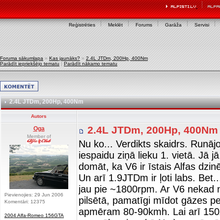
Reģistrēties
Meklēt
Forums
Garāža
Servisi
Foruma sākumlapa
»
Kas jaunāks?
»
2.4L JTDm, 200Hp, 400Nm
Parādīt iepriekšējo tematu
|
Parādīt nākamo tematu
2.4L JTDm, 200Hp, 400Nm
Autors
2.4L JTDm, 200Hp, 400N
Oga
Member of
Nu ko... Verdikts skaidrs. Runā
iespaidu ziņā lieku 1. vietā. Jā 
domāt, ka V6 ir īstais Alfas dzin
Un arī 1.9JTDm ir ļoti labs. Bet.
jau pie ~1800rpm. Ar V6 nekad n
Pievienojies: 29 Jun 2006
pilsētā, pamatīgi mīdot gāzes pe
Komentāri: 12375
apmēram 80-90kmh. Lai arī 150Z
2004 Alfa-Romeo 156GTA