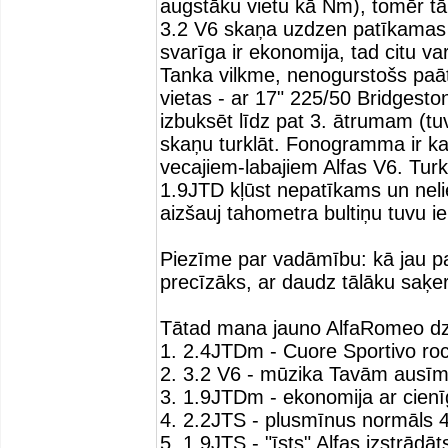
augstāku vietu kā Nm), tomēr tā
3.2 V6 skaņa uzdzen patīkamas t
svarīga ir ekonomija, tad citu v
Tanka vilkme, nenogurstošs paāt
vietas - ar 17" 225/50 Bridgesto
izbuksēt līdz pat 3. ātrumam (tu
skaņu turklāt. Fonogramma ir kau
vecajiem-labajiem Alfas V6. Turkl
1.9JTD kļūst nepatīkams un nelie
aizšauj tahometra bultiņu tuvu i
Piezīme par vadāmību: kā jau pa
precīzāks, ar daudz tālāku saķer
Tātad mana jauno AlfaRomeo dzin
1. 2.4JTDm - Cuore Sportivo ro
2. 3.2 V6 - mūzika Tavām ausī
3. 1.9JTDm - ekonomija ar cienī
4. 2.2JTS - plusmīnus normāls 4-
5. 1.9JTS - "īsts" Alfas izstrādāt