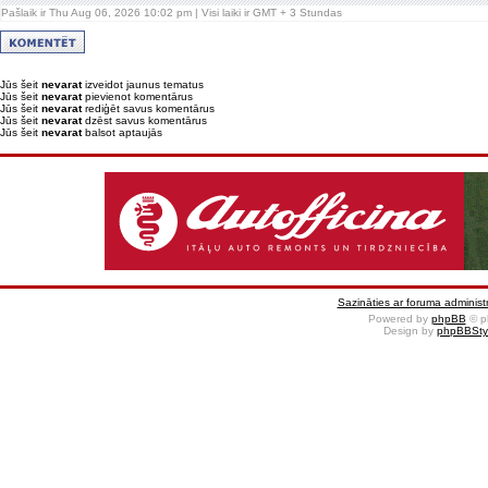
Pašlaik ir Thu Aug 06, 2026 10:02 pm | Visi laiki ir GMT + 3 Stundas
Jūs šeit
nevarat
izveidot jaunus tematus
Jūs šeit
nevarat
pievienot komentārus
Jūs šeit
nevarat
rediģēt savus komentārus
Jūs šeit
nevarat
dzēst savus komentārus
Jūs šeit
nevarat
balsot aptaujās
Sazināties ar foruma administr
Powered by
phpBB
© p
Design by
phpBBSty