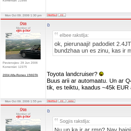
Komentāri: 21646
Mon Oct 09, 2006 1:30 pm
Oga
Member of
elbee rakstīja:
ok, pierunaaji! padodiet 2.
bundzhaa un es zinu, kas ir
Pievienojies: 29 Jun 2006
Komentāri: 12375
Toyota landcruiser?
2004 Alfa-Romeo 156GTA
Buus arii ar automaatu. Un ar Q4
tik, es teiktu, kaadus ~45k E
Mon Oct 09, 2006 1:55 pm
Oga
Member of
Sogjis rakstīja:
Nu un ka ir ar rmp? Nav baigi