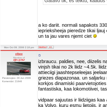
Gatavo tik, es teiktu, kaa
a ko dariit. normali sapakots 3
ieprieksheeja pieredze tikai ljau
un ta jau vares njemt ciet
Mon Oct 09, 2006 2:18 pm
elbee
Member of
izbraucu. paldies, nee, diizelis 
vinjsh tikai no 2k liidz ~4.5k. liidz
attieciigi jaashtepseleejas jeel
griezes diapazonaa. un saljarku 
Pievienojies: 29 Jun 2006
Komentāri: 21646
korkjos dinamiski paarvietojoties
fantastiska, kaa lokomotiivei, t
vidpaar sajuutas ir liidziigas ka
ka Volvo, kuru esmu lietojis, ir