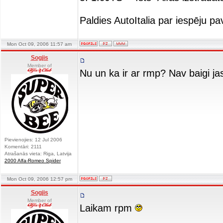
Paldies AutoItalia par iespēju pa
Mon Oct 09, 2006 11:57 am
Sogjis
Member of
Nu un ka ir ar rmp? Nav baigi ja
Pievienojies: 12 Jul 2006
Komentāri: 2111
Atrašanās vieta: Riga, Latvija
2000 Alfa-Romeo Spider
Mon Oct 09, 2006 12:57 pm
Sogjis
Member of
Laikam rpm