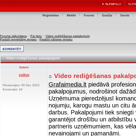
Reģistrēties
Meklēt
Forums
Garāža
Servisi
Foruma sākumlapa
»
Par lietu
»
Video rediģēšanas pakalpojumi
Parādīt iepriekšējo tematu
|
Parādīt nākamo tematu
Video rediģēšanas pakalpojumi
Autors
Video rediģēšanas pakalp
valtus
Grafaimedia.lt
piedāvā profesio
Pievienojies: 06 Dec 2023
Komentāri: 44
pakalpojumus, nodrošinot dažādu
Uzņēmuma pieredzējusī komanda 
nojumju, karogu mastu un citu ā
darbus. Pakalpojumi tiek sniegti
garantējot drošību un atbilstību
partneris uzņēmumiem, kas vēlas, 
nevainojami un pamanāmi.