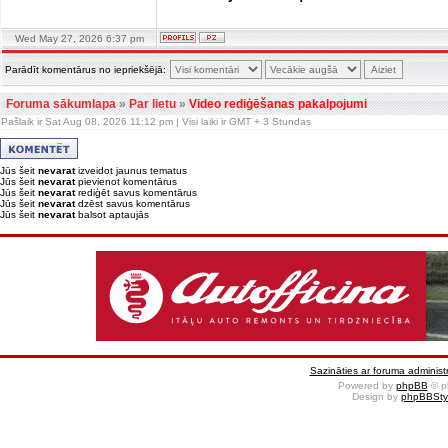
Wed May 27, 2026 6:37 pm
Parādīt komentārus no iepriekšējā:
Foruma sākumlapa
»
Par lietu
»
Video rediģēšanas pakalpojumi
Pašlaik ir Sat Aug 08, 2026 11:12 pm | Visi laiki ir GMT + 3 Stundas
Jūs šeit
nevarat
izveidot jaunus tematus
Jūs šeit
nevarat
pievienot komentārus
Jūs šeit
nevarat
rediģēt savus komentārus
Jūs šeit
nevarat
dzēst savus komentārus
Jūs šeit
nevarat
balsot aptaujās
Sazināties ar foruma administr
Powered by
phpBB
© p
Design by
phpBBSty