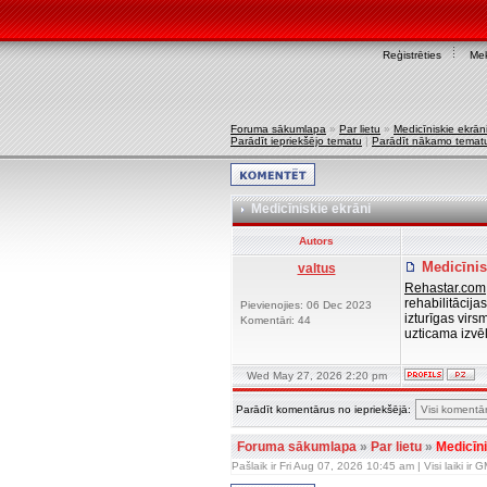
Reģistrēties
Mek
Foruma sākumlapa
»
Par lietu
»
Medicīniskie ekrān
Parādīt iepriekšējo tematu
|
Parādīt nākamo temat
Medicīniskie ekrāni
Autors
Medicīnis
valtus
Rehastar.com
rehabilitācija
Pievienojies: 06 Dec 2023
izturīgas virs
Komentāri: 44
uzticama izvē
Wed May 27, 2026 2:20 pm
Parādīt komentārus no iepriekšējā:
Foruma sākumlapa
»
Par lietu
»
Medicīni
Pašlaik ir Fri Aug 07, 2026 10:45 am | Visi laiki ir