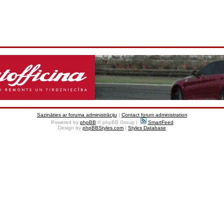
Sazināties ar foruma administrāciju
|
Contact forum administration
Powered by
phpBB
© phpBB Group |
SmartFeed
Design by
phpBBStyles.com
|
Styles Database