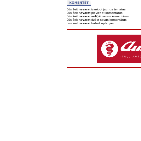
Jūs šeit
nevarat
izveidot jaunus tematus
Jūs šeit
nevarat
pievienot komentārus
Jūs šeit
nevarat
rediģēt savus komentārus
Jūs šeit
nevarat
dzēst savus komentārus
Jūs šeit
nevarat
balsot aptaujās