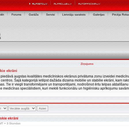
lēt
Forums
Garāža
Servisi
Lietotāju saraksts
Galerijas
Pircēja Rok
i
u
Ziņojums
kie ekrāni
piedāvā augstas kvalitātes medicīniskos ekrānus privātuma zonu izveidei medicīn
s centros. Šajā kategorijā ietilpst dažāda dizaina mobilie un stabilie ekrāni, kam raks
mas. Tie ir viegli transformējami un transportējami, nodrošinot ērtu telpas atdalīšanu
le medicīnas speciālistiem, kuri meklē funkcionālu un higiēnisku aprīkojumu savām 
skie ekrāni
 GMT + 3 Stundas