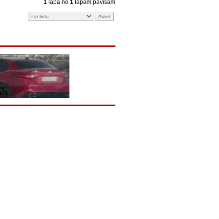
1
lapa no
1
lapām pavisam