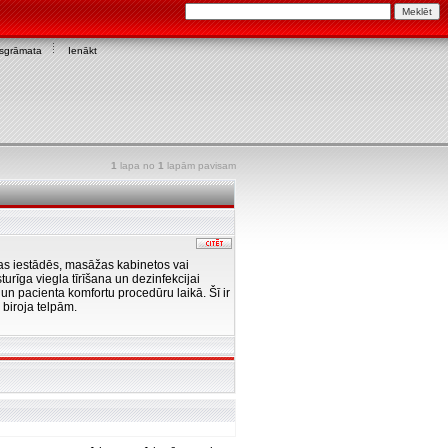
asgrāmata
Ienākt
1
lapa no
1
lapām pavisam
as iestādēs, masāžas kabinetos vai
turīga viegla tīrīšana un dezinfekcijai
 un pacienta komfortu procedūru laikā. Šī ir
biroja telpām.