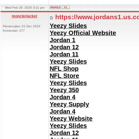
Wed Feb 26, 2025 3:11 pm
https://www.jordans1.us.
monclerjacket
Yeezy Slides
Pievienojies: 01 Dec 2023
Komentāri: 277
Yeezy Official Website
Jordan 1
Jordan 12
Jordan 11
Yeezy Slides
NFL Shop
NFL Store
Yeezy Slides
Yeezy 350
Jordan 4
Yeezy Supply
Jordan 4
Yeezy Website
Yeezy Slides
Jordan 12