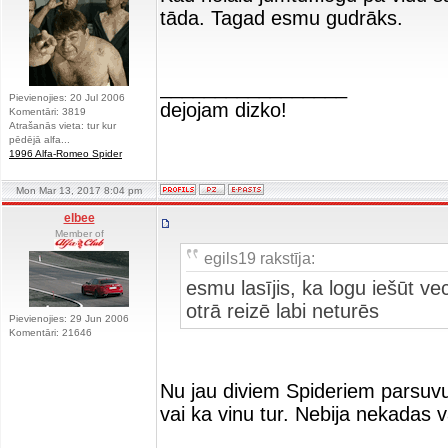
tāda. Tagad esmu gudrāks.
_________________
Pievienojies: 20 Jul 2006
dejojam dizko!
Komentāri: 3819
Atrašanās vieta: tur kur
pēdējā alfa...
1996 Alfa-Romeo Spider
Mon Mar 13, 2017 8:04 pm
elbee
Member of
egils19 rakstīja:
esmu lasījis, ka logu iešūt ve
otrā reizē labi neturēs
Pievienojies: 29 Jun 2006
Komentāri: 21646
Nu jau diviem Spideriem parsuvu
vai ka vinu tur. Nebija nekadas 