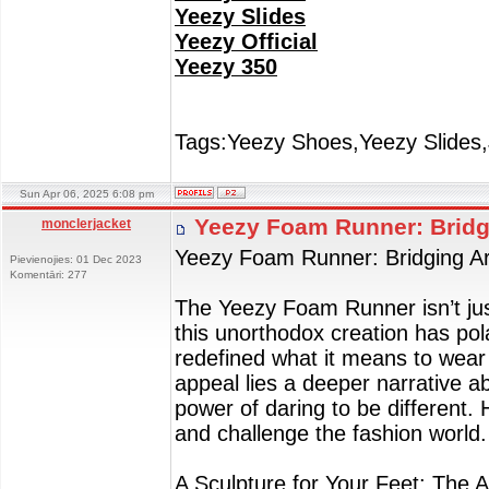
Yeezy Slides
Yeezy Official
Yeezy 350
Tags:Yeezy Shoes,Yeezy Slides,
Sun Apr 06, 2025 6:08 pm
Yeezy Foam Runner: Bridg
monclerjacket
Yeezy Foam Runner: Bridging Ar
Pievienojies: 01 Dec 2023
Komentāri: 277
The Yeezy Foam Runner isn’t just
this unorthodox creation has pol
redefined what it means to wear 
appeal lies a deeper narrative ab
power of daring to be different
and challenge the fashion world.
A Sculpture for Your Feet: The A