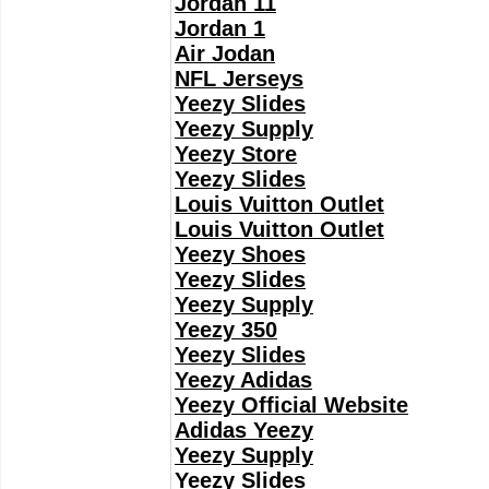
Jordan 11
Jordan 1
Air Jodan
NFL Jerseys
Yeezy Slides
Yeezy Supply
Yeezy Store
Yeezy Slides
Louis Vuitton Outlet
Louis Vuitton Outlet
Yeezy Shoes
Yeezy Slides
Yeezy Supply
Yeezy 350
Yeezy Slides
Yeezy Adidas
Yeezy Official Website
Adidas Yeezy
Yeezy Supply
Yeezy Slides