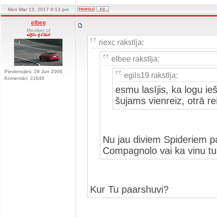
Mon Mar 13, 2017 9:13 pm
elbee
Member of
riexc rakstīja:
elbee rakstīja:
Pievienojies: 29 Jun 2006
egils19 rakstīja:
Komentāri: 21646
esmu lasījis, ka logu ie
šujams vienreiz, otrā re
Nu jau diviem Spideriem pa
Compagnolo vai ka vinu tu
Kur Tu paarshuvi?