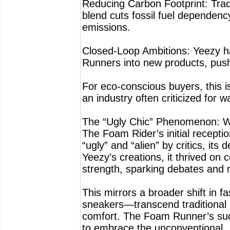
Reducing Carbon Footprint: Trad
blend cuts fossil fuel dependen
emissions.
Closed-Loop Ambitions: Yeezy has
Runners into new products, push
For eco-conscious buyers, this is
an industry often criticized for w
The “Ugly Chic” Phenomenon: Wh
The Foam Rider’s initial recepti
“ugly” and “alien” by critics, its
Yeezy’s creations, it thrived on 
strength, sparking debates and m
This mirrors a broader shift in 
sneakers—transcend traditional b
comfort. The Foam Runner’s succe
to embrace the unconventional.