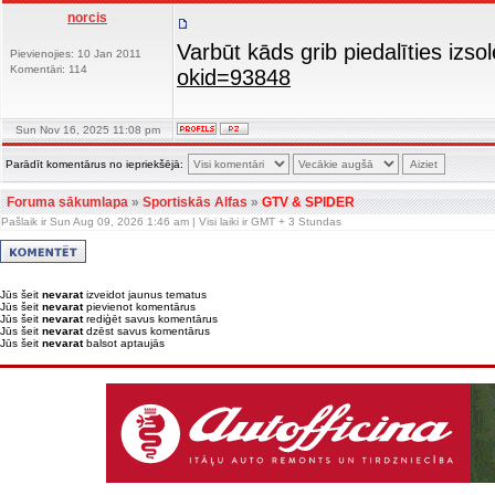
norcis
Varbūt kāds grib piedalīties iz
Pievienojies: 10 Jan 2011
Komentāri: 114
okid=93848
Sun Nov 16, 2025 11:08 pm
Parādīt komentārus no iepriekšējā:
Foruma sākumlapa
»
Sportiskās Alfas
»
GTV & SPIDER
Pašlaik ir Sun Aug 09, 2026 1:46 am | Visi laiki ir GMT + 3 Stundas
Jūs šeit
nevarat
izveidot jaunus tematus
Jūs šeit
nevarat
pievienot komentārus
Jūs šeit
nevarat
rediģēt savus komentārus
Jūs šeit
nevarat
dzēst savus komentārus
Jūs šeit
nevarat
balsot aptaujās