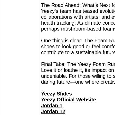
The Road Ahead: What’s Next f
Yeezy’s team has teased evolutio
collaborations with artists, and
health tracking. As climate conc
perhaps mushroom-based foams 
One thing is clear: The Foam Ru
shoes to look good or feel comf
contribute to a sustainable futur
Final Take: The Yeezy Foam Runner
Love it or loathe it, its impact 
undeniable. For those willing to s
daring future—one where creativi
Yeezy Slides
Yeezy Official Website
Jordan 1
Jordan 12