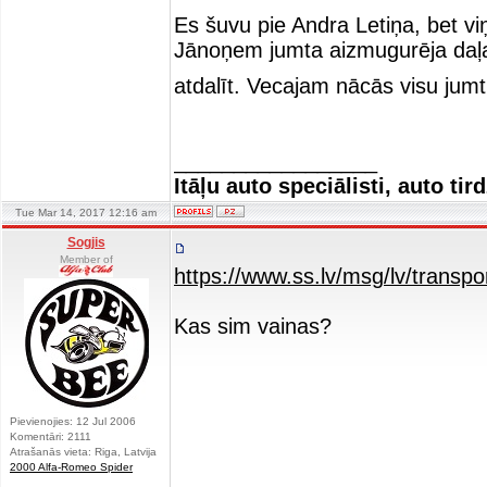
Es šuvu pie Andra Letiņa, bet viņ
Jānoņem jumta aizmugurēja daļa a
atdalīt. Vecajam nācās visu jumt
_________________
Itāļu auto speciālisti, auto tir
Tue Mar 14, 2017 12:16 am
Sogjis
Member of
https://www.ss.lv/msg/lv/transpo
Kas sim vainas?
Pievienojies: 12 Jul 2006
Komentāri: 2111
Atrašanās vieta: Riga, Latvija
2000 Alfa-Romeo Spider