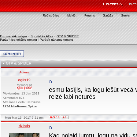
Reģistrēties
Meklēt
Forums
Garāža
Servisi
Foruma sākumlapa
»
Sportiskās Alfas
»
GTV & SPIDER
Parādīt iepriekšējo tematu
|
Parādīt nākamo tematu
GTV & SPIDER
Autors
egils19
Member of
esmu lasījis, ka logu iešūt vecā 
Pievienojies: 13 Jan 2013
reizē labi neturēs
Komentāri: 824
Atrašanās vieta: Carnikava
1974 Alfa-Romeo Spider
Mon Mar 13, 2017 7:21 pm
dzintis
Kad nolaid jumtu..logu pa vidu s