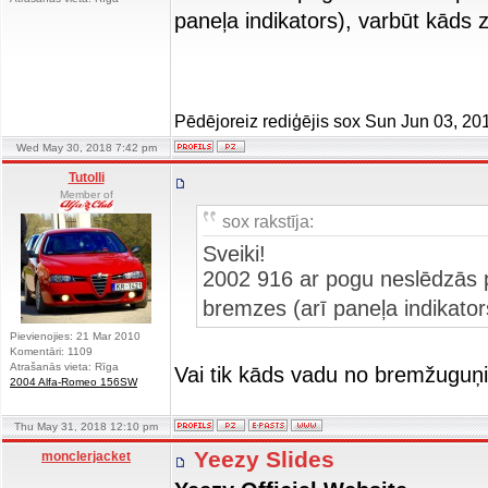
paneļa indikators), varbūt kād
Pēdējoreiz rediģējis sox Sun Jun 03, 201
Wed May 30, 2018 7:42 pm
Tutolli
Member of
sox rakstīja:
Sveiki!
2002 916 ar pogu neslēdzās p
bremzes (arī paneļa indikato
Pievienojies: 21 Mar 2010
Komentāri: 1109
Atrašanās vieta: Rīga
Vai tik kāds vadu no bremžuguņ
2004 Alfa-Romeo 156SW
Thu May 31, 2018 12:10 pm
Yeezy Slides
monclerjacket