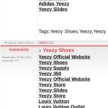
Adidas Yeezy
Yeezy Slides
Tags:Yeezy Shoes,Yeezy,Yeezy 
Fri Sep 13, 2024 7:35 am
Yeezy Shoes
monclerjacket
Yeezy Official Website
Pievienojies: 01 Dec 2023
Komentāri: 277
Yeezy Shoes
Yeezy Supply
Yeezy 350
Yeezy Official Website
Yeezy Store
Yeezy Slides
Yeezy Store
Louis Vuitton
Louis Vuitton Outlet