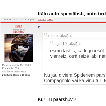
_________________
Itāļu auto speciālisti, auto tir
Mon Mar 13, 2017 8:06 pm
riexc
Member of
elbee rakstīja:
egils19 rakstīja:
esmu lasījis, ka logu iešūt
vienreiz, otrā reizē labi ne
Pievienojies: 17 May 2009
Komentāri: 638
Atrašanās vieta: Rīga
Nu jau diviem Spideriem parsu
2003 Alfa-Romeo 156SW
Compagnolo vai ka vinu tur. 
Kur Tu paarshuvi?