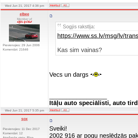
Wed Jun 21, 2017 4:36 pm
elbee
Member of
Sogjis rakstīja:
https://www.ss.lv/msg/lv/tran
Pievienojies: 29 Jun 2006
Kas sim vainas?
Komentāri: 21646
Vecs un dargs
_________________
Itāļu auto speciālisti, auto tir
Wed Jun 21, 2017 5:35 pm
sox
Sveiki!
Pievienojies: 11 Dec 2017
Komentāri: 12
2002 916 ar pogu neslēdzās paka
Atrašanās vieta: Rīga