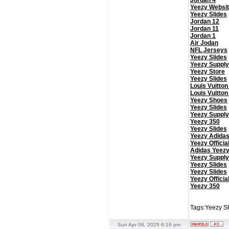
Jordan 4
Yeezy Websi
Yeezy Slides
Jordan 12
Jordan 11
Jordan 1
Air Jodan
NFL Jerseys
Yeezy Slides
Yeezy Supply
Yeezy Store
Yeezy Slides
Louis Vuitton
Louis Vuitton
Yeezy Shoes
Yeezy Slides
Yeezy Supply
Yeezy 350
Yeezy Slides
Yeezy Adida
Yeezy Officia
Adidas Yeez
Yeezy Supply
Yeezy Slides
Yeezy Slides
Yeezy Officia
Yeezy 350
Tags:Yeezy Sh
Sun Apr 06, 2025 6:16 pm