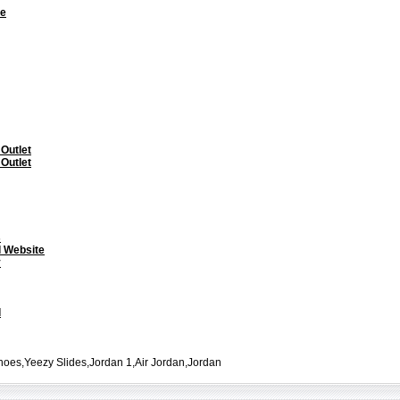
te
 Outlet
 Outlet
s
l Website
y
l
oes,Yeezy Slides,Jordan 1,Air Jordan,Jordan