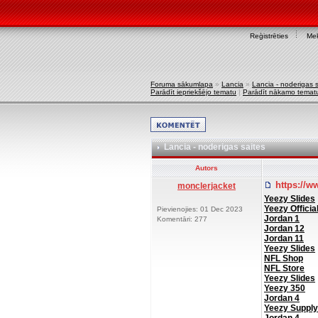
Reģistrēties
Mek
Foruma sākumlapa
»
Lancia
»
Lancia - noderigas s
Parādīt iepriekšējo tematu
|
Parādīt nākamo temat
Lancia - noderigas saites
Autors
https://w
monclerjacket
Yeezy Slides
Yeezy Officia
Pievienojies: 01 Dec 2023
Jordan 1
Komentāri: 277
Jordan 12
Jordan 11
Yeezy Slides
NFL Shop
NFL Store
Yeezy Slides
Yeezy 350
Jordan 4
Yeezy Supply