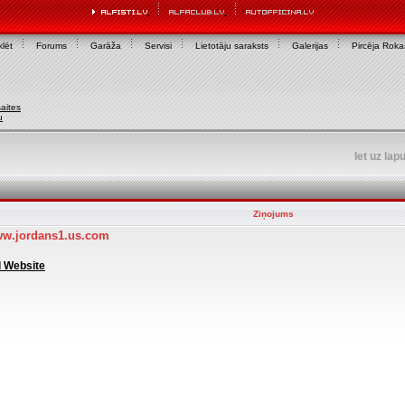
lēt
Forums
Garāža
Servisi
Lietotāju saraksts
Galerijas
Pircēja Rok
aites
u
Iet uz lap
Ziņojums
ww.jordans1.us.com
l Website