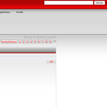
asgrāmata
Ienākt
10
lapa no
10
lapām pavisam
u
,
,
,
,
,
,
,
,
,
10
Iepriekšējais
1
2
3
4
5
6
7
8
9