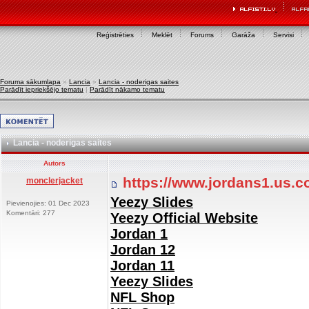
Reģistrēties
Meklēt
Forums
Garāža
Servisi
Foruma sākumlapa
»
Lancia
»
Lancia - noderigas saites
Parādīt iepriekšējo tematu
|
Parādīt nākamo tematu
Lancia - noderigas saites
Autors
https://www.jordans1.us.
monclerjacket
Yeezy Slides
Pievienojies: 01 Dec 2023
Komentāri: 277
Yeezy Official Website
Jordan 1
Jordan 12
Jordan 11
Yeezy Slides
NFL Shop