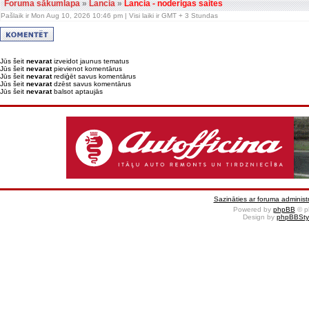
Foruma sākumlapa
»
Lancia
»
Lancia - noderigas saites
Pašlaik ir Mon Aug 10, 2026 10:46 pm | Visi laiki ir GMT + 3 Stundas
Jūs šeit
nevarat
izveidot jaunus tematus
Jūs šeit
nevarat
pievienot komentārus
Jūs šeit
nevarat
rediģēt savus komentārus
Jūs šeit
nevarat
dzēst savus komentārus
Jūs šeit
nevarat
balsot aptaujās
Sazināties ar foruma administr
Powered by
phpBB
© p
Design by
phpBBSty