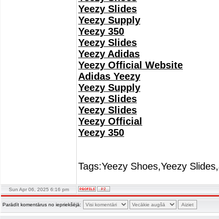
Yeezy Slides
Yeezy Supply
Yeezy 350
Yeezy Slides
Yeezy Adidas
Yeezy Official Website
Adidas Yeezy
Yeezy Supply
Yeezy Slides
Yeezy Slides
Yeezy Official
Yeezy 350
Tags:Yeezy Shoes,Yeezy Slides,
Sun Apr 06, 2025 6:16 pm
Parādīt komentārus no iepriekšējā: