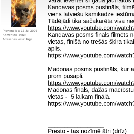
Varat ievērtēt šī gada jautrākos 
Kandavas posms pusfināls, filmē
viens latviešu kamikadze iestūma
Tādējādi tika sačakarēta visa ne
https://www.youtube.com/wat
Pievienojies: 13 Jul 2006
Kandavas posms fināls filmēts no
Komentāri: 1969
Atrašanās vieta: Rīga
vietas, finišā no trešās šķira ti
aplis.
https://www.youtube.com/watc
Madonas posms pusfināls, kur ap
prom pusapli.
https://www.youtube.com/wat
Madonas fināls, dažas mācībstun
vietas - 5 laikam finālā.
https://www.youtube.com/wat
_________________
Presto - tas nozīmē ātri (drīz)