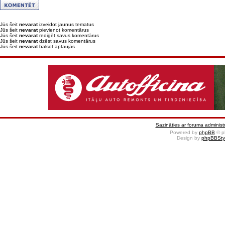
Jūs šeit
nevarat
izveidot jaunus tematus
Jūs šeit
nevarat
pievienot komentārus
Jūs šeit
nevarat
rediģēt savus komentārus
Jūs šeit
nevarat
dzēst savus komentārus
Jūs šeit
nevarat
balsot aptaujās
Sazināties ar foruma administr
Powered by
phpBB
© p
Design by
phpBBSty