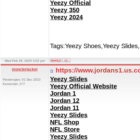
Yeezy Official
Yeezy 350
Yeezy 2024
Tags:Yeezy Shoes,Yeezy Slides,
Wed Feb 26, 2025 3:02 pm
https://www.jordans1.us.
monclerjacket
Yeezy Slides
Pievienojies: 01 Dec 2023
Komentāri: 277
Yeezy Official Website
Jordan 1
Jordan 12
Jordan 11
Yeezy Slides
NFL Shop
NFL Store
Yeezy Slides