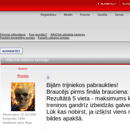
Reģistrēties
Meklēt
Forums
Garāža
Servisi
Foruma sākumlapa
»
Kas jaunāks?
»
AlfaClub atbalsta kartingu
Parādīt iepriekšējo tematu
|
Parādīt nākamo tematu
AlfaClub atbalsta kartingu
Autors
Presto
Bijām trijniekos pabraukties!
Braucējs pirms fināla brauciena:
Rezultātā 5 vieta - maksimums ko
treniņos gandrīz izbeidzās galve
Lūk kas nobirst, ja izšķīst vien
Pievienojies: 13 Jul 2006
bildes apakšā.
Komentāri: 1969
Atrašanās vieta: Rīga