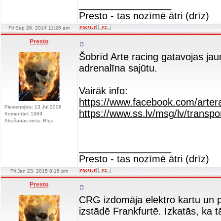
_________________
Presto - tas nozīmē ātri (drīz)
Fri Sep 26, 2014 11:26 am
Presto
Šobrīd Arte racing gatavojas j
adrenalīna sajūtu.
Vairāk info:
https://www.facebook.com/artera
Pievienojies: 13 Jul 2006
https://www.ss.lv/msg/lv/transpo
Komentāri: 1969
Atrašanās vieta: Rīga
_________________
Presto - tas nozīmē ātri (drīz)
Fri Jan 23, 2015 8:16 pm
Presto
CRG izdomāja elektro kartu un p
izstādē Frankfurtē. Izkatās, ka tā