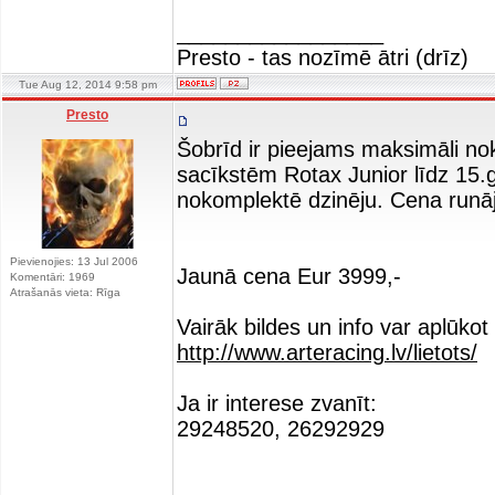
_________________
Presto - tas nozīmē ātri (drīz)
Tue Aug 12, 2014 9:58 pm
Presto
Šobrīd ir pieejams maksimāli nok
sacīkstēm Rotax Junior līdz 15.g
nokomplektē dzinēju. Cena runā
Pievienojies: 13 Jul 2006
Jaunā cena Eur 3999,-
Komentāri: 1969
Atrašanās vieta: Rīga
Vairāk bildes un info var aplūkot 
http://www.arteracing.lv/lietots/
Ja ir interese zvanīt:
29248520, 26292929