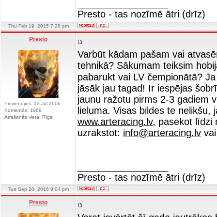
_________________
Presto - tas nozīmē ātri (drīz)
Thu Feb 19, 2015 7:28 pm
Presto
Varbūt kādam pašam vai atvasēm 
tehnikā? Sākumam teiksim hobija
pabarukt vai LV čempionātā? Ja
jāsāk jau tagad! Ir iespējas šobr
jaunu ražotu pirms 2-3 gadiem va
Pievienojies: 13 Jul 2006
lieluma. Visas bildes te nelikšu, 
Komentāri: 1969
Atrašanās vieta: Rīga
www.arteracing.lv,
pasekot līdzi
uzrakstot:
info@arteracing.lv
vai
_________________
Presto - tas nozīmē ātri (drīz)
Tue Sep 20, 2016 9:04 pm
Presto