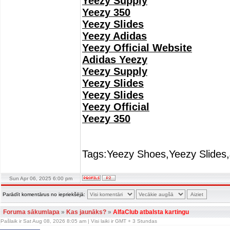
Yeezy Supply
Yeezy 350
Yeezy Slides
Yeezy Adidas
Yeezy Official Website
Adidas Yeezy
Yeezy Supply
Yeezy Slides
Yeezy Slides
Yeezy Official
Yeezy 350
Tags:Yeezy Shoes,Yeezy Slides,
Sun Apr 06, 2025 6:00 pm
Parādīt komentārus no iepriekšējā:
Foruma sākumlapa
»
Kas jaunāks?
»
AlfaClub atbalsta kartingu
Pašlaik ir Sat Aug 08, 2026 8:05 am | Visi laiki ir GMT + 3 Stundas