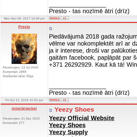
_________________
Presto - tas nozīmē ātri (drīz)
Mon Nov 06, 2017 10:39 pm
Presto
Piedāvājumā 2018 gada ražojuma 
vēlme var nokomplektēt arī ar dzi
ja ir interese, droši var palūkot
gaitām facebook, papļāpāt par 
+371 26292929. Kaut kā tā! Wi
Pievienojies: 13 Jul 2006
Komentāri: 1969
Atrašanās vieta: Rīga
_________________
Presto - tas nozīmē ātri (drīz)
Fri Oct 12, 2018 10:33 am
Yeezy Shoes
monclerjacket
Yeezy Official Website
Pievienojies: 01 Dec 2023
Komentāri: 277
Yeezy Shoes
Yeezy Supply