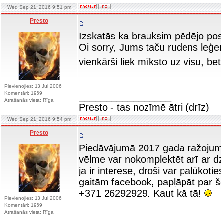
Wed Sep 21, 2016 9:51 pm
Presto
Izskatās ka brauksim pēdējo posm
Oi sorry, Jums taču rudens leģe
vienkārši liek mīksto uz visu, b
Pievienojies: 13 Jul 2006
Komentāri: 1969
_________________
Atrašanās vieta: Rīga
Presto - tas nozīmē ātri (drīz)
Wed Sep 21, 2016 9:54 pm
Presto
Piedāvājumā 2017 gada ražojuma 
vēlme var nokomplektēt arī ar dzi
ja ir interese, droši var palūkot
gaitām facebook, papļāpāt par 
+371 26292929. Kaut kā tā!
Pievienojies: 13 Jul 2006
Komentāri: 1969
Atrašanās vieta: Rīga