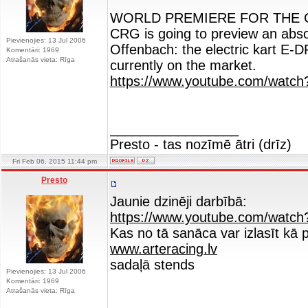
WORLD PREMIERE FOR THE 
CRG is going to preview an absolu
Pievienojies: 13 Jul 2006
Offenbach: the electric kart E-
Komentāri: 1969
Atrašanās vieta: Rīga
currently on the market.
https://www.youtube.com/watc
_________________
Presto - tas nozīmē ātri (drīz)
Fri Feb 06, 2015 11:44 pm
Presto
Jaunie dzinēji darbībā:
https://www.youtube.com/wat
Kas no tā sanāca var izlasīt kā p
www.arteracing.lv
sadaļā stends
Pievienojies: 13 Jul 2006
Komentāri: 1969
Atrašanās vieta: Rīga