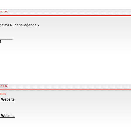
 gatavi Rudens leģendai?
_______
!
oes
l Website
l Website