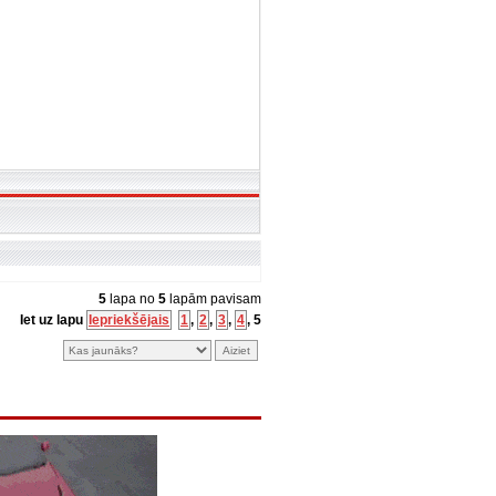
5
lapa no
5
lapām pavisam
Iet uz lapu
Iepriekšējais
1
,
2
,
3
,
4
,
5