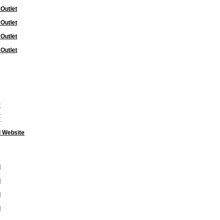
 Outlet
 Outlet
 Outlet
 Outlet
y
s
y
l Website
l
l
l
l