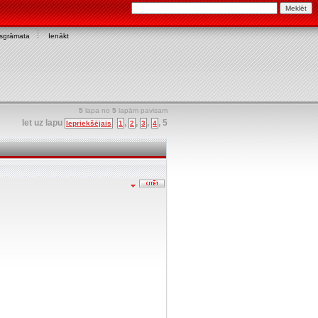
asgrāmata
Ienākt
5
lapa no
5
lapām pavisam
Iet uz lapu
,
,
,
,
5
Iepriekšējais
1
2
3
4