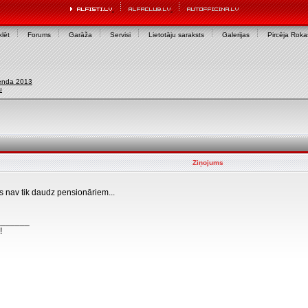
lēt
Forums
Garāža
Servisi
Lietotāju saraksts
Galerijas
Pircēja Rok
enda 2013
u
Ziņojums
s nav tik daudz pensionāriem...
_______
!