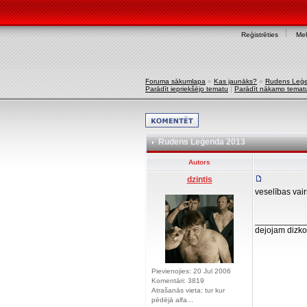
Reģistrēties
Mek
Foruma sākumlapa
»
Kas jaunāks?
»
Rudens Leģ
Parādīt iepriekšējo tematu
|
Parādīt nākamo temat
Rudens Leģenda 2013
Autors
dzintis
veselības vair
__________
dejojam dizko
Pievienojies: 20 Jul 2006
Komentāri: 3819
Atrašanās vieta: tur kur
pēdējā alfa...