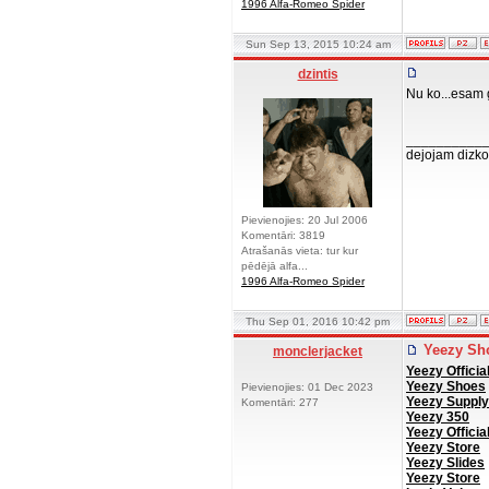
1996 Alfa-Romeo Spider
Sun Sep 13, 2015 10:24 am
dzintis
Nu ko...esam
__________
dejojam dizko
Pievienojies: 20 Jul 2006
Komentāri: 3819
Atrašanās vieta: tur kur
pēdējā alfa...
1996 Alfa-Romeo Spider
Thu Sep 01, 2016 10:42 pm
Yeezy Sh
monclerjacket
Yeezy Officia
Yeezy Shoes
Pievienojies: 01 Dec 2023
Yeezy Supply
Komentāri: 277
Yeezy 350
Yeezy Officia
Yeezy Store
Yeezy Slides
Yeezy Store