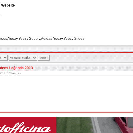
l Website
y
hoes,Yeezy,Yeezy Supply,Adidas Yeezy,Yeezy Slides
dens Leģenda 2013
 GMT + 3 Stundas