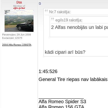
Oga
Member of
Nr.7 rakstīja:
egils19 rakstīja:
2 Alfas nenobijās un labi 
Pievienojies: 29 Jun 2006
Komentāri: 12375
2004 Alfa-Romeo 156GTA
kādi cipari arī būs?
1:45:526
General Tire riepas nav labākai
_________________
Alfa Romeo Spider S3
Alfa Romeo 156 GTA