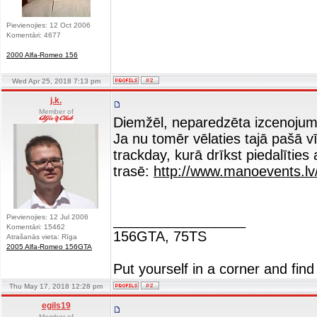
Pievienojies: 12 Oct 2006
Komentāri: 4677
2000 Alfa-Romeo 156
Wed Apr 25, 2018 7:13 pm
j.k.
Member of
Diemžēl, neparedzēta izcenojum
Ja nu tomēr vēlaties tajā pašā vī
trackday, kurā drīkst piedalīties 
trasē:
http://www.manoevents.lv
_________________
Pievienojies: 12 Jul 2006
Komentāri: 15462
156GTA, 75TS
Atrašanās vieta: Rīga
2005 Alfa-Romeo 156GTA
Put yourself in a corner and find
Thu May 17, 2018 12:28 pm
egils19
Member of