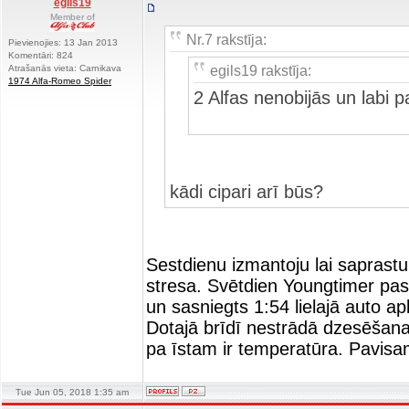
egils19
Member of
Nr.7 rakstīja:
Pievienojies: 13 Jan 2013
Komentāri: 824
egils19 rakstīja:
Atrašanās vieta: Carnikava
1974 Alfa-Romeo Spider
2 Alfas nenobijās un labi 
kādi cipari arī būs?
Sestdienu izmantoju lai saprast
stresa. Svētdien Youngtimer pas
un sasniegts 1:54 lielajā auto ap
Dotajā brīdī nestrādā dzesēšanas
pa īstam ir temperatūra. Pavisam
Tue Jun 05, 2018 1:35 am