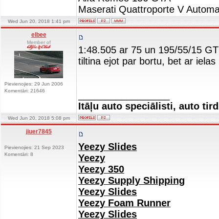
Maserati Quattroporte V Automa
Wed Jun 20, 2018 1:41 pm
elbee
Member of
1:48.505 ar 75 un 195/55/15 GT
tiltina ejot par bortu, bet ar iel
Pievienojies: 29 Jun 2006
Komentāri: 21646
_________________
Itāļu auto speciālisti, auto tir
Wed Jun 20, 2018 5:08 pm
jiuer7845
Yeezy Slides
Pievienojies: 21 Sep 2023
Komentāri: 8
Yeezy
Yeezy 350
Yeezy Supply Shipping
Yeezy Slides
Yeezy Foam Runner
Yeezy Slides