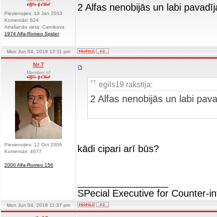
2 Alfas nenobijās un labi pavad
Pievienojies: 13 Jan 2013
Komentāri: 824
Atrašanās vieta: Carnikava
1974 Alfa-Romeo Spider
Mon Jun 04, 2018 12:11 pm
Nr.7
Member of
egils19 rakstīja:
2 Alfas nenobijās un labi pa
Pievienojies: 12 Oct 2006
kādi cipari arī būs?
Komentāri: 4677
2000 Alfa-Romeo 156
_________________
SPecial Executive for Counter-in
Mon Jun 04, 2018 11:37 pm