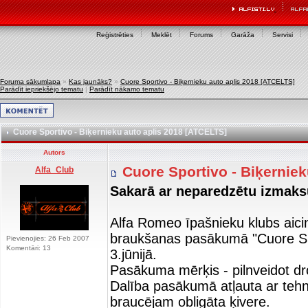
Reģistrēties
Meklēt
Forums
Garāža
Servisi
Foruma sākumlapa
»
Kas jaunāks?
»
Cuore Sportivo - Biķernieku auto aplis 2018 [ATCELTS]
Parādīt iepriekšējo tematu
|
Parādīt nākamo tematu
Cuore Sportivo - Biķernieku auto aplis 2018 [ATCELTS]
Autors
Cuore Sportivo - Biķernie
Alfa_Club
Sakarā ar neparedzētu izmaks
Alfa Romeo īpašnieku klubs aicin
braukšanas pasākumā "Cuore Spor
Pievienojies: 26 Feb 2007
Komentāri: 13
3.jūnijā.
Pasākuma mērķis - pilnveidot d
Dalība pasākumā atļauta ar tehn
braucējam obligāta ķivere.