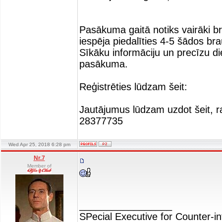
Pasākuma gaitā notiks vairāki b
iespēja piedalīties 4-5 šādos br
Sīkāku informāciju un precīzu di
pasākuma.
Reģistrēties lūdzam šeit:
Jautājumus lūdzam uzdot šeit, raks
28377735
Wed Apr 25, 2018 6:28 pm
Nr.7
Member of
_________________
SPecial Executive for Counter-in