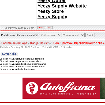
Yeezy Outlet
Yeezy Supply Website
Yeezy Store
Yeezy Supply
Tue May 07, 2024 11:20 am
Parādīt komentārus no iepriekšējā:
Foruma sākumlapa
»
Kas jaunāks?
»
Cuore Sportivo - Biķernieku auto aplis
Pašlaik ir Sun Aug 09, 2026 5:41 am | Visi laiki ir GMT + 3 Stundas
Jūs šeit
nevarat
izveidot jaunus tematus
Jūs šeit
nevarat
pievienot komentārus
Jūs šeit
nevarat
rediģēt savus komentārus
Jūs šeit
nevarat
dzēst savus komentārus
Jūs šeit
nevarat
balsot aptaujās