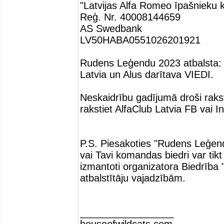
"Latvijas Alfa Romeo īpašnieku k
Reģ. Nr. 40008144659
AS Swedbank
LV50HABA0551026201921
Rudens Leģendu 2023 atbalsta: 
Latvia un Alus darītava VIEDI.
Neskaidrību gadījumā droši rakst
rakstiet AlfaClub Latvia FB vai 
P.S. Piesakoties "Rudens Leģen
vai Tavi komandas biedri var tikt f
izmantoti organizatora Biedrība
atbalstītāju vajadzībām.
_________________