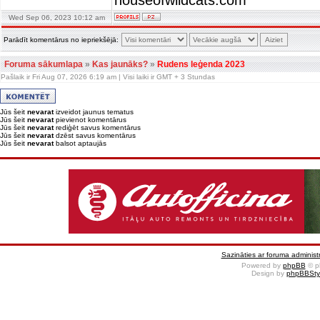
houseofwildcats.com
Wed Sep 06, 2023 10:12 am
Parādīt komentārus no iepriekšējā:
Foruma sākumlapa
»
Kas jaunāks?
»
Rudens leģenda 2023
Pašlaik ir Fri Aug 07, 2026 6:19 am | Visi laiki ir GMT + 3 Stundas
Jūs šeit
nevarat
izveidot jaunus tematus
Jūs šeit
nevarat
pievienot komentārus
Jūs šeit
nevarat
rediģēt savus komentārus
Jūs šeit
nevarat
dzēst savus komentārus
Jūs šeit
nevarat
balsot aptaujās
Sazināties ar foruma administr
Powered by
phpBB
© p
Design by
phpBBSty