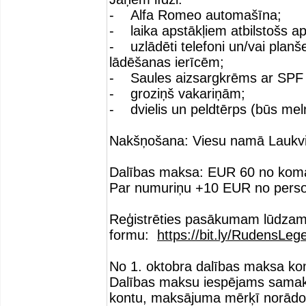
- Alfa Romeo automašīna;
- laika apstākļiem atbilstošs ap
- uzlādēti telefoni un/vai planš
lādēšanas ierīcēm;
- Saules aizsargkrēms ar SPF 
- groziņš vakariņām;
- dvielis un peldtērps (būs meln
Nakšņošana: Viesu namā Laukvidi
Dalības maksa: EUR 60 no koma
Par numuriņu +10 EUR no person
Reģistrēties pasākumam lūdzam 
formu:
https://bit.ly/RudensLe
No 1. oktobra dalības maksa ko
Dalības maksu iespējams samaks
kontu, maksājuma mērķī norād