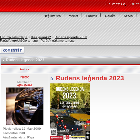
Reģistrēties
Meklēt
Forums
Garāža
Servisi
Foruma sākumlapa
»
Kas jaunāks?
»
Rudens leģenda 2023
Parādīt iepriekšējo tematu
|
Parādīt nākamo tematu
Rudens leģenda 2023
Autors
Rudens leģenda 2023
riexc
Member of
Pievienojies: 17 May 2009
Komentāri: 638
Atrašanās vieta: Rīga