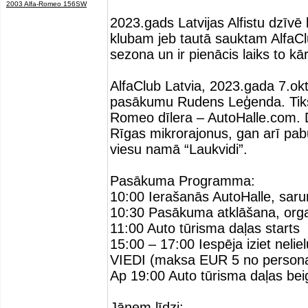
2003 Alfa-Romeo 156SW
2023.gads Latvijas Alfistu dzīvē
klubam jeb tautā sauktam AlfaClub
sezona un ir pienācis laiks to kār
AlfaClub Latvia, 2023.gada 7.ok
pasākumu Rudens Leģenda. Tiksim
Romeo dīlera – AutoHalle.com. 
Rīgas mikrorajonus, gan arī p
viesu namā “Laukvidi”.
Pasākuma Programma:
10:00 Ierašanās AutoHalle, saru
10:30 Pasākuma atklāšana, organ
11:00 Auto tūrisma daļas starts
15:00 – 17:00 Iespēja iziet neli
VIEDI (maksa EUR 5 no person
Ap 19:00 Auto tūrisma daļas bei
Jāņem līdzi: