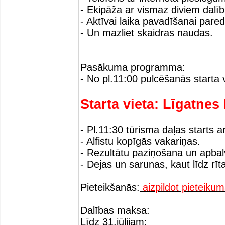
- Ekipāža ar vismaz diviem dalī
- Aktīvai laika pavadīšanai pare
- Un mazliet skaidras naudas.
Pasākuma programma:
- No pl.11:00 pulcēšanās starta 
Starta vieta: Līgatnes
- Pl.11:30 tūrisma daļas starts
- Alfistu kopīgās vakariņas.
- Rezultātu paziņošana un apba
- Dejas un sarunas, kaut līdz rīt
Pieteikšanās:
aizpildot pieteiku
Dalības maksa:
Līdz 31.jūlijam: