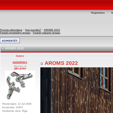
Reģistrēties
M
Foruma sākumlapa
»
Kas jaunāks?
»
AROMS 2022
Parādīt iepriekšējo tematu
|
Parādīt nākamo tematu
AROMS 2022
Autors
AROMS 2022
palaidniex
Member of
Pievienojies: 12 Jul 2006
Komentāri: 15407
Atrašanās vieta: Rīga