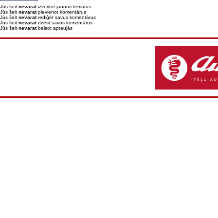
Jūs šeit
nevarat
izveidot jaunus tematus
Jūs šeit
nevarat
pievienot komentārus
Jūs šeit
nevarat
rediģēt savus komentārus
Jūs šeit
nevarat
dzēst savus komentārus
Jūs šeit
nevarat
balsot aptaujās