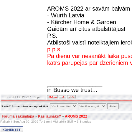
AROMS 2022 ar savām balvām jau 
- Wurth Latvia
- Kärcher Home & Garden
Gaidām arī citus atbalstītājus!
P.S.
Atbilstoši valstī noteiktajiem i
p.p.s.
Pa dienu var nesanākt laika pus
katrs parūpējas par dzērieniem
_________________
in Busso we trust...
Sun Jul 17, 2022 1:32 pm
Parādīt komentārus no iepriekšējā:
Foruma sākumlapa
»
Kas jaunāks?
»
AROMS 2022
Pašlaik ir Sun Aug 09, 2026 7:41 pm | Visi laiki ir GMT + 3 Stundas