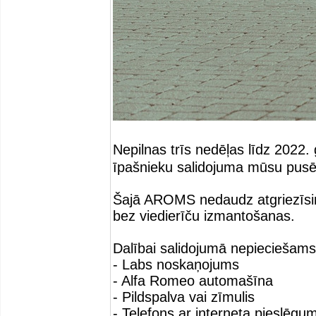
Nepilnas trīs nedēļas līdz 2022
īpašnieku salidojuma mūsu pusē
Šajā AROMS nedaudz atgriezīsimi
bez viedierīču izmantošanas.
Dalībai salidojumā nepieciešams
- Labs noskaņojums
- Alfa Romeo automašīna
- Pildspalva vai zīmulis
- Telefons ar interneta pieslēgu