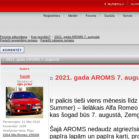
Reģistrēties
Meklēt
Forums
Garāža
Servisi
Foruma sākumlapa
»
Kas jaunāks?
»
2021. gada AROMS 7. augustā
Parādīt iepriekšējo tematu
|
Parādīt nākamo tematu
2021. gada AROMS 7. augustā
Autors
2021. gada AROMS 7. aug
Tutolli
Member of
Ir palicis tieši viens mēnesis
Summer) – lielākais Alfa Romeo
kas šogad būs 7. augustā, Zemg
Pievienojies: 21 Mar 2010
Komentāri: 1109
Šajā AROMS nedaudz atgriezīsim
Atrašanās vieta: Rīga
papīra lapām un papīra karti, pr
2004 Alfa-Romeo 156SW