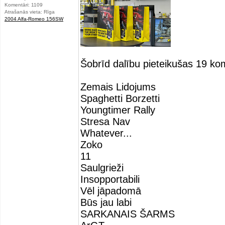
Komentāri: 1109
Atrašanās vieta: Rīga
2004 Alfa-Romeo 156SW
Šobrīd dalību pieteikušas 19 k
Zemais Lidojums
Spaghetti Borzetti
Youngtimer Rally
Stresa Nav
Whatever...
Zoko
11
Saulgrieži
Insopportabili
Vēl jāpadomā
Būs jau labi
SARKANAIS ŠARMS