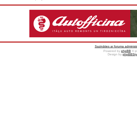
Sazināties ar foruma administr
Powered by
phpBB
© p
Design by
phpBBSty