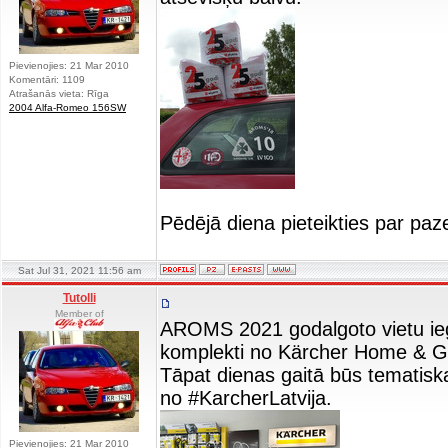
Pievienojies: 21 Mar 2010
Komentāri: 1109
Atrašanās vieta: Rīga
2004 Alfa-Romeo 156SW
Pēdējā diena pieteikties par pa
Sat Jul 31, 2021 11:56 am
Tutolli
Member of
AROMS 2021 godalgoto vietu ieg
komplekti no Kärcher Home & Gar
Tāpat dienas gaitā būs tematisk
no #KarcherLatvija.
Pievienojies: 21 Mar 2010