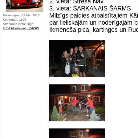
2. vieta: Stresa Nav
3. vieta: SARKANAIS ŠARMS
Milzīgs paldies atbalstītajiem 
Pievienojies: 21 Mar 2010
Komentāri: 1109
par lieliskajām un noderīgajām
Atrašanās vieta: Rīga
Ikmēneša pica, kartingos un R
2004 Alfa-Romeo 156SW