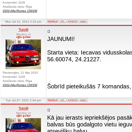
Komentāri: 1109
Atrašanās vieta: Rīga
2004 Alfa-Romeo 156SW
Mon Jul 12, 2021 2:10 pm
Tutolli
Member of
JAUNUMI!
Starta vieta: Iecavas vidusskol
56.60074, 24.21227.
Pievienojies: 21 Mar 2010
Komentāri: 1109
Atrašanās vieta: Rīga
Šobrīd pieteikušās 7 komandas, 
2004 Alfa-Romeo 156SW
Tue Jul 27, 2021 2:44 pm
Tutolli
Member of
Kā jau ierasts iepriekšējos pas
balvas būs godalgoto vietu iegu
atsevišķu balvu.