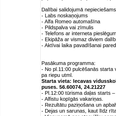
Dalībai salidojumā nepieciešams
- Labs noskaņojums
- Alfa Romeo automašīna
- Pildspalva vai zīmulis
- Telefons ar interneta pieslēgu
- Ekipāža ar vismaz diviem dalī
- Aktīvai laika pavadīšanai pare
Pasākuma programma:
- No pl.11:00 pulcēšanās starta 
pa riepu utml.
Starta vieta: Iecavas vidussk
puses. 56.60074, 24.21227
- Pl.12:00 tūrisma daļas starts 
- Alfistu kopīgās vakariņas.
- Rezultātu paziņošana un apba
- Dejas un sarunas, kaut līdz rīt