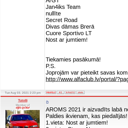
ArGT
Jan4iks Team
nullīte
Secret Road
Divas dāmas Brerā
Cuore Sportivo LT
Nost ar jumtiem!
Tiekamies pasākumā!
P.S.
Joprojām var pieteikt savas ko
http://www.alfaclub.lv/portal/?p
Tue Aug 03, 2021 2:23 pm
Tutolli
Member of
AROMS 2021 ir aizvadīts labā n
Paldies ikvienam, kas piedalījās
1.vieta: Nost ar jumtiem!