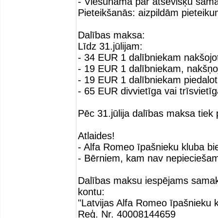
- Viesunamā par atsevišķu samak
Pieteikšanās: aizpildām pietei
Dalības maksa:
Līdz 31.jūlijam:
- 34 EUR 1 dalībniekam nakšojot
- 19 EUR 1 dalībniekam, nakšņojo
- 19 EUR 1 dalībniekam piedal
- 65 EUR divvietīga vai trīsvietī
Pēc 31.jūlija dalības maksa tiek 
Atlaides!
- Alfa Romeo īpašnieku kluba b
- Bērniem, kam nav nepiecieša
Dalības maksu iespējams samak
kontu:
"Latvijas Alfa Romeo īpašnieku k
Reģ. Nr. 40008144659