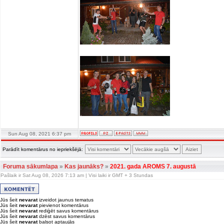
Sun Aug 08, 2021 6:37 pm
Parādīt komentārus no iepriekšējā:
Foruma sākumlapa
»
Kas jaunāks?
»
2021. gada AROMS 7. augustā
Pašlaik ir Sat Aug 08, 2026 7:13 am | Visi laiki ir GMT + 3 Stundas
Jūs šeit
nevarat
izveidot jaunus tematus
Jūs šeit
nevarat
pievienot komentārus
Jūs šeit
nevarat
rediģēt savus komentārus
Jūs šeit
nevarat
dzēst savus komentārus
Jūs šeit
nevarat
balsot aptaujās