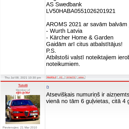
AS Swedbank
LV50HABA0551026201921
AROMS 2021 ar savām balvām jau 
- Wurth Latvia
- Kärcher Home & Garden
Gaidām arī citus atbalstītājus!
P.S.
Atbilstoši valstī noteiktajiem ie
noteikumiem.
Thu Jul 08, 2021 10:30 pm
Tutolli
Member of
Atsevišķais numuriņš ir aizņemts.
vienā no tām 6 guļvietas, citā 4 g
Pievienojies: 21 Mar 2010