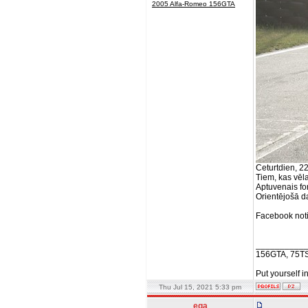
2005 Alfa-Romeo 156GTA
Ceturtdien, 22
Tiem, kas vēla
Aptuvenais for
Orientējošā d
Facebook not
__________
156GTA, 75T
Put yourself i
Thu Jul 15, 2021 5:33 pm
ega