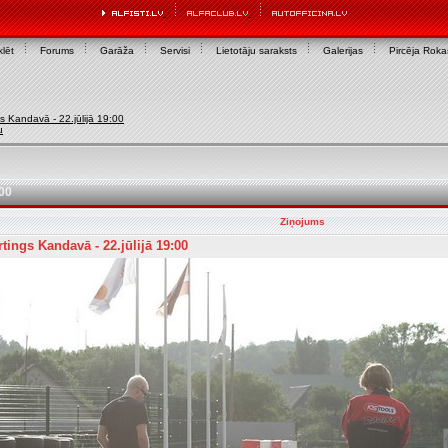
lēt
Forums
Garāža
Servisi
Lietotāju saraksts
Galerijas
Pircēja Rok
gs Kandavā - 22.jūlijā 19:00
u
:00
Ziņojums
rtings Kandavā - 22.jūlijā 19:00