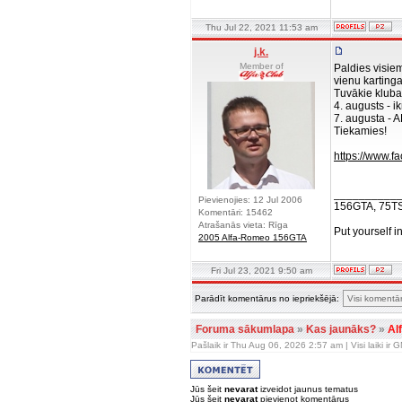
Thu Jul 22, 2021 11:53 am
j.k.
Member of
Paldies visie
vienu kartin
Tuvākie kluba
4. augusts - 
7. augusta -
Tiekamies!
https://www.
__________
Pievienojies: 12 Jul 2006
156GTA, 75T
Komentāri: 15462
Atrašanās vieta: Rīga
Put yourself i
2005 Alfa-Romeo 156GTA
Fri Jul 23, 2021 9:50 am
Parādīt komentārus no iepriekšējā:
Foruma sākumlapa
»
Kas jaunāks?
»
Al
Pašlaik ir Thu Aug 06, 2026 2:57 am | Visi laiki ir
Jūs šeit
nevarat
izveidot jaunus tematus
Jūs šeit
nevarat
pievienot komentārus