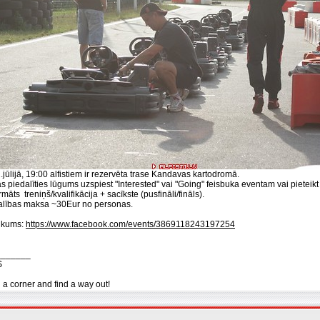
.jūlijā, 19:00 alfistiem ir rezervēta trase Kandavas kartodromā.
s piedalīties lūgums uzspiest "Interested" vai "Going" feisbuka eventam vai pieteik
māts treniņš/kvalifikācija + sacīkste (pusfināli/fināls).
alības maksa ~30Eur no personas.
ikums:
https://www.facebook.com/events/3869118243197254
_______
S
n a corner and find a way out!