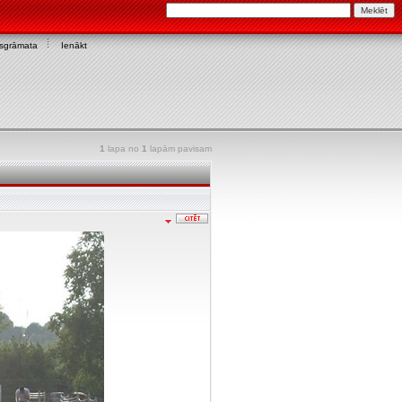
asgrāmata
Ienākt
1
lapa no
1
lapām pavisam