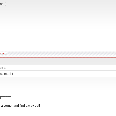
ani )
stīja:
sti mani )
_______
S
n a corner and find a way out!