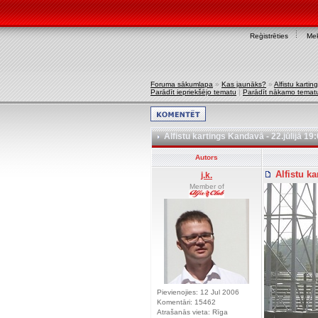
Reģistrēties
Mek
Foruma sākumlapa
»
Kas jaunāks?
»
Alfistu kartin
Parādīt iepriekšējo tematu
|
Parādīt nākamo temat
Alfistu kartings Kandavā - 22.jūlijā 19
Autors
Alfistu ka
j.k.
Member of
Pievienojies: 12 Jul 2006
Komentāri: 15462
Atrašanās vieta: Rīga