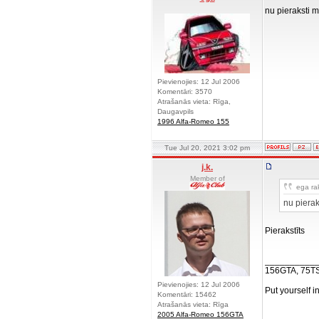
nu pieraksti m
Pievienojies: 12 Jul 2006
Komentāri: 3570
Atrašanās vieta: Rīga,
Daugavpils
1996 Alfa-Romeo 155
Tue Jul 20, 2021 3:02 pm
j.k.
Member of
ega rak
nu pierak
Pierakstīts
__________
156GTA, 75T
Pievienojies: 12 Jul 2006
Put yourself i
Komentāri: 15462
Atrašanās vieta: Rīga
2005 Alfa-Romeo 156GTA