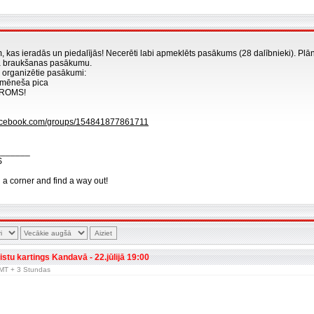
m, kas ieradās un piedalījās! Necerēti labi apmeklēts pasākums (28 dalībnieki). Pl
ga braukšanas pasākumu.
 organizētie pasākumi:
ikmēneša pica
 AROMS!
facebook.com/groups/154841877861711
_______
S
n a corner and find a way out!
fistu kartings Kandavā - 22.jūlijā 19:00
 GMT + 3 Stundas