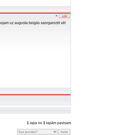
ānojam uz augusta beigās saorganizēt vēl
1
lapa no
1
lapām pavisam