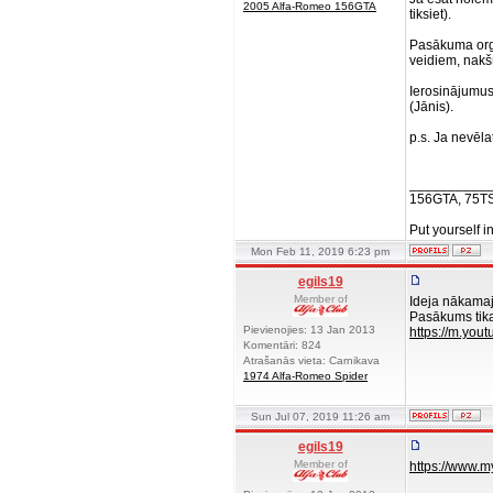
2005 Alfa-Romeo 156GTA
tiksiet).
Pasākuma orga
veidiem, nakš
Ierosinājumus
(Jānis).
p.s. Ja nevēla
__________
156GTA, 75T
Put yourself i
Mon Feb 11, 2019 6:23 pm
egils19
Member of
Ideja nākama
Pasākums tik
Pievienojies: 13 Jan 2013
https://m.yo
Komentāri: 824
Atrašanās vieta: Carnikava
1974 Alfa-Romeo Spider
Sun Jul 07, 2019 11:26 am
egils19
Member of
https://www.m