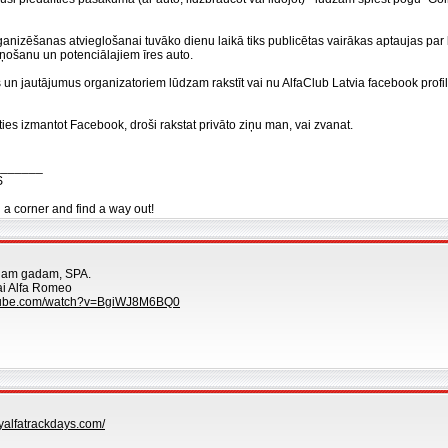
nizēšanas atvieglošanai tuvāko dienu laikā tiks publicētas vairākas aptaujas par
ņošanu un potenciālajiem īres auto.
 un jautājumus organizatoriem lūdzam rakstīt vai nu AlfaClub Latvia facebook prof
ties izmantot Facebook, droši rakstat privāto ziņu man, vai zvanat.
_______
S
n a corner and find a way out!
jam gadam, SPA.
ai Alfa Romeo
utube.com/watch?v=BgiWJ8M6BQ0
yalfatrackdays.com/