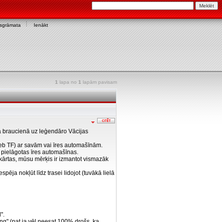
asgrāmata
Ienākt
1
lapa no
1
lapām pavisam
ā braucienā uz leģendāro Vācijas
jeb TF) ar savām vai īres automašīnām.
i pielāgotas īres automašīnas.
 kārtas, mūsu mērķis ir izmantot vismazāk
ēja nokļūt līdz trasei lidojot (tuvākā lielā
".
ing" (pat ja vēl neesat 100% drošs, ka