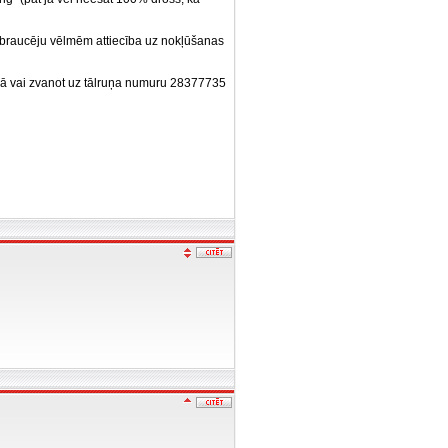
 braucēju vēlmēm attiecība uz nokļūšanas
ilā vai zvanot uz tālruņa numuru 28377735