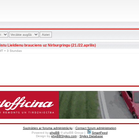
fistu Lieldienu brauciens uz Nirburgringu (21./22.aprīlis)
 GMT + 3 Stundas
Sazināties ar foruma administrāciju
|
Contact forum administration
Powered by
phpBB
© phpBB Group |
SmartFeed
Design by
phpBBStyles.com
|
Styles Database