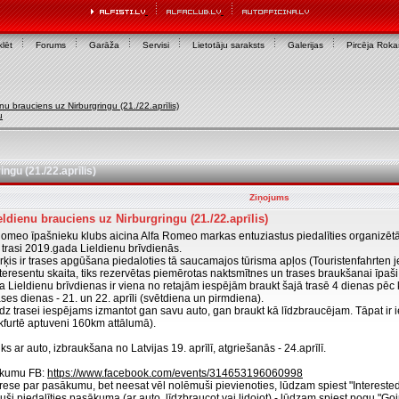
lēt
Forums
Garāža
Servisi
Lietotāju saraksts
Galerijas
Pircēja Rok
enu brauciens uz Nirburgringu (21./22.aprīlis)
u
ngu (21./22.aprīlis)
Ziņojums
eldienu brauciens uz Nirburgringu (21./22.aprīlis)
 Romeo īpašnieku klubs aicina Alfa Romeo markas entuziastus piedalīties organizēt
 trasi 2019.gada Lieldienu brīvdienās.
ķis ir trases apgūšana piedaloties tā saucamajos tūrisma apļos (Touristenfahrten 
teresentu skaita, tiks rezervētas piemērotas naktsmītnes un trases braukšanai īpaš
a Lieldienu brīvdienas ir viena no retajām iespējām braukt šajā trasē 4 dienas pēc
ses dienas - 21. un 22. aprīli (svētdiena un pirmdiena).
z trasei iespējams izmantot gan savu auto, gan braukt kā līdzbraucējam. Tāpat ir iesp
nkfurtē aptuveni 160km attālumā).
s ar auto, izbraukšana no Latvijas 19. aprīlī, atgriešanās - 24.aprīlī.
ākumu FB:
https://www.facebook.com/events/314653196060998
erese par pasākumu, bet neesat vēl nolēmuši pievienoties, lūdzam spiest "Interested
ši piedalīties pasākuma (ar auto, līdzbraucot vai lidojot) - lūdzam spiest pogu "Go