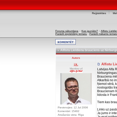
Reģistrēties
Mek
Foruma sākumlapa
»
Kas jaunāks?
»
Alfistu Lieldi
Parādīt iepriekšējo tematu
|
Parādīt nākamo temat
Alfistu Lieldienu brauciens uz Nirburgri
Autors
Alfistu Li
j.k.
Member of
Latvijas Alfa
Nirburgringas
Brauciena mēr
Atkarībā no in
Ņemot vērā, k
noslogotās tra
Braucienam līd
lidosta ir Fra
Tiem kas brauk
Pievienojies: 12 Jul 2006
Links uz pas
Komentāri: 15462
Ja jums ir int
Atrašanās vieta: Rīga
Ja esat nolēmu