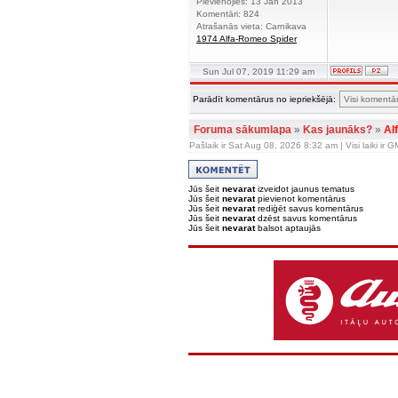
Pievienojies: 13 Jan 2013
Komentāri: 824
Atrašanās vieta: Carnikava
1974 Alfa-Romeo Spider
Sun Jul 07, 2019 11:29 am
Parādīt komentārus no iepriekšējā:
Foruma sākumlapa
»
Kas jaunāks?
»
Al
Pašlaik ir Sat Aug 08, 2026 8:32 am | Visi laiki ir
Jūs šeit
nevarat
izveidot jaunus tematus
Jūs šeit
nevarat
pievienot komentārus
Jūs šeit
nevarat
rediģēt savus komentārus
Jūs šeit
nevarat
dzēst savus komentārus
Jūs šeit
nevarat
balsot aptaujās