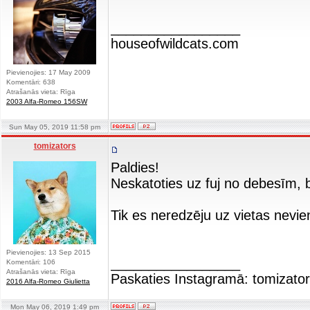
_________________
houseofwildcats.com
Pievienojies: 17 May 2009
Komentāri: 638
Atrašanās vieta: Rīga
2003 Alfa-Romeo 156SW
Sun May 05, 2019 11:58 pm
tomizators
Paldies!
Neskatoties uz fuj no debesīm, bij
Tik es neredzēju uz vietas nevi
Pievienojies: 13 Sep 2015
_________________
Komentāri: 106
Atrašanās vieta: Rīga
Paskaties Instagramā: tomizators
2016 Alfa-Romeo Giulietta
Mon May 06, 2019 1:49 pm