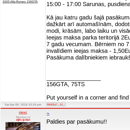
2005 Alfa-Romeo 156GTA
15:00 - 17:00 Sarunas, pusdiena
Kā jau katru gadu šajā pasākumā
dažkārt arī automašīnām, dodoti
modi, krāsām, labo laiku un vis
Ieejas maksa parka teritorijā 2
7 gadu vecumam. Bērniem no 7 
invalīdiem ieejas maksa - 1,50Eu
Pasākuma dalībniekiem iebraukša
_________________
156GTA, 75TS
Put yourself in a corner and find
Sat Apr 06, 2019 10:24 pm
riexc
Member of
Paldies par pasākumu!!