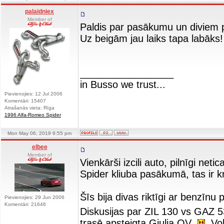
palaidniex
Member of
Paldis par pasākumu un diviem p
Uz beigām jau laiks tapa labāks!
_________________
in Busso we trust...
Pievienojies: 12 Jul 2006
Komentāri: 15407
Atrašanās vieta: Rīga
1996 Alfa-Romeo Spider
Mon May 06, 2019 6:55 pm
elbee
Member of
Vienkārši izcili auto, pilnīgi n
Spider kliuba pasākumā, tas ir k
Šīs bija divas riktīgi ar benzīnu
Pievienojies: 29 Jun 2006
Komentāri: 21646
Diskusijas par ZIL 130 vs GAZ 
trasē apsteigta Giulia QV
Vob