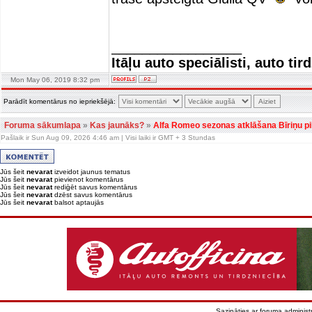
_________________
Itāļu auto speciālisti, auto tir
Mon May 06, 2019 8:32 pm
Parādīt komentārus no iepriekšējā:
Foruma sākumlapa
»
Kas jaunāks?
»
Alfa Romeo sezonas atklāšana Bīriņu pil
Pašlaik ir Sun Aug 09, 2026 4:46 am | Visi laiki ir GMT + 3 Stundas
Jūs šeit
nevarat
izveidot jaunus tematus
Jūs šeit
nevarat
pievienot komentārus
Jūs šeit
nevarat
rediģēt savus komentārus
Jūs šeit
nevarat
dzēst savus komentārus
Jūs šeit
nevarat
balsot aptaujās
Sazināties ar foruma administr