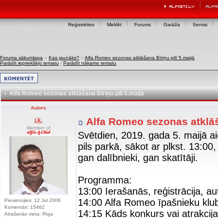
Reģistrēties
Meklēt
Forums
Garāža
Servisi
Foruma sākumlapa
»
Kas jaunāks?
»
Alfa Romeo sezonas atklāšana Bīriņu pilī 5.maijā
Parādīt iepriekšējo tematu
|
Parādīt nākamo tematu
Alfa Romeo sezonas atklāšana Bīriņu pilī 5.maijā
Autors
Alfa Romeo sezonas atklāša
j.k.
Member of
Svētdien, 2019. gada 5. maijā a
pils parkā, sākot ar plkst. 13:0
gan dalībnieki, gan skatītāji.
Programma:
13:00 Ierašanās, reģistrācija, au
14:00 Alfa Romeo īpašnieku klub
Pievienojies: 12 Jul 2006
Komentāri: 15462
14:15 Kāds konkurs vai atrakcija
Atrašanās vieta: Rīga