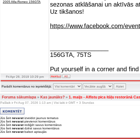
2005 Alfa-Romeo 156GTA
sezonas atklāšanai un aktīvās a
Uz tikšanos!
https://www.facebook.com/eve
_________________
156GTA, 75TS
Put yourself in a corner and find
Fri Apr 26, 2019 10:29 pm
Parādīt komentārus no iepriekšējā:
Foruma sākumlapa
»
Kas jaunāks?
»
1. maijs - Alfistu pica itāļu restorānā C
Pašlaik ir Fri Aug 07, 2026 1:13 am | Visi laiki ir GMT + 3 Stundas
Jūs šeit
nevarat
izveidot jaunus tematus
Jūs šeit
nevarat
pievienot komentārus
Jūs šeit
nevarat
rediģēt savus komentārus
Jūs šeit
nevarat
dzēst savus komentārus
Jūs šeit
nevarat
balsot aptaujās