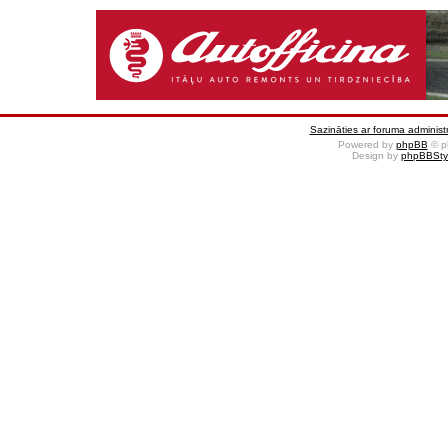
Sazināties ar foruma administr
Powered by
phpBB
© p
Design by
phpBBSty