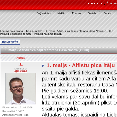
Reģistrēties
Meklēt
Forums
Garāža
Servisi
Foruma sākumlapa
»
Kas jaunāks?
»
1. maijs - Alfistu pica itāļu restorānā Casa Nostra (19:00)
Parādīt iepriekšējo tematu
|
Parādīt nākamo tematu
1. maijs - Alfistu pica itāļu restorānā Casa Nostra (19:00)
Autors
1. maijs - Alfistu pica itā
j.k.
Member of
Arī 1.maijā alfisti tiekas ikmēne
pārmīt kādu vārdu ar citiem Alfa
autentisko itāļu restorānu Casa 
Pie galdiem sēžamies 19:00.
Ļoti vēlams par savu dalību inf
līdz otrdienai (30.aprīlim) plkst 
skaitu pie galda.
Pievienojies: 12 Jul 2006
Komentāri: 15462
Aktuālās tēmas: iespaidi no Liel
Atrašanās vieta: Rīga