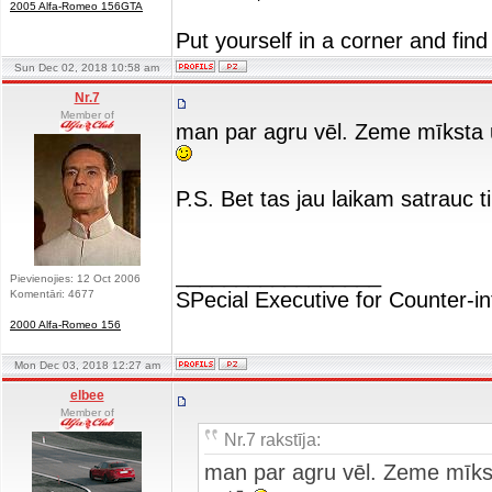
2005 Alfa-Romeo 156GTA
Put yourself in a corner and find
Sun Dec 02, 2018 10:58 am
Nr.7
Member of
man par agru vēl. Zeme mīksta un
P.S. Bet tas jau laikam satrauc 
_________________
Pievienojies: 12 Oct 2006
Komentāri: 4677
SPecial Executive for Counter-in
2000 Alfa-Romeo 156
Mon Dec 03, 2018 12:27 am
elbee
Member of
Nr.7 rakstīja:
man par agru vēl. Zeme mīksta