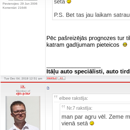
setā
Pievienojies: 29 Jun 2006
Komentāri: 21646
P.S. Bet tas jau laikam satra
Pēc pašreizējās prognozes tur ti
katram gadījumam pieteicos
_________________
Itāļu auto speciālisti, auto tir
Tue Dec 04, 2018 12:51 am
j.k.
Member of
elbee rakstīja:
Nr.7 rakstīja:
man par agru vēl. Zeme mīk
vienā setā