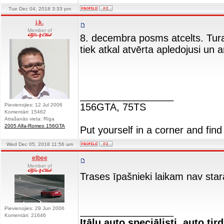
Tue Dec 04, 2018 3:33 pm
j.k.
Member of
8. decembra posms atcelts. Tura
tiek atkal atvērta apledojusi un 
_________________
156GTA, 75TS
Pievienojies: 12 Jul 2006
Komentāri: 15462
Atrašanās vieta: Rīga
2005 Alfa-Romeo 156GTA
Put yourself in a corner and find
Wed Dec 05, 2018 11:56 am
elbee
Member of
Trases īpašnieki laikam nav star
Pievienojies: 29 Jun 2006
_________________
Komentāri: 21646
Itāļu auto speciālisti, auto tir