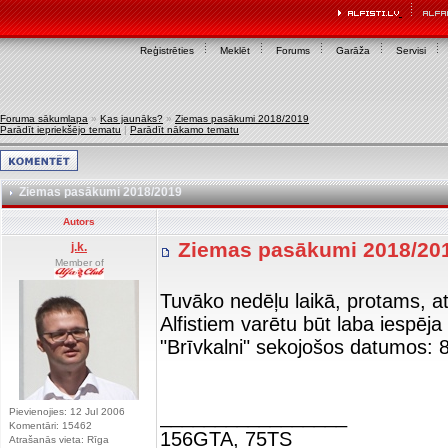
Reģistrēties
Meklēt
Forums
Garāža
Servisi
Foruma sākumlapa
»
Kas jaunāks?
»
Ziemas pasākumi 2018/2019
Parādīt iepriekšējo tematu
|
Parādīt nākamo tematu
Ziemas pasākumi 2018/2019
Autors
Ziemas pasākumi 2018/20
j.k.
Member of
Tuvāko nedēļu laikā, protams, at
Alfistiem varētu būt laba iespē
"Brīvkalni" sekojošos datumos: 
_________________
Pievienojies: 12 Jul 2006
Komentāri: 15462
156GTA, 75TS
Atrašanās vieta: Rīga