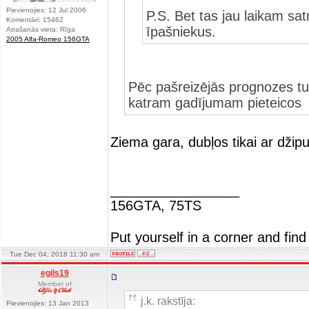
Pievienojies: 12 Jul 2006
P.S. Bet tas jau laikam sa
Komentāri: 15462
īpašniekus.
Atrašanās vieta: Rīga
2005 Alfa-Romeo 156GTA
Pēc pašreizējās prognozes tur
katram gadījumam pieteico
Ziema gara, dubļos tikai ar džipu
_________________
156GTA, 75TS
Put yourself in a corner and find
Tue Dec 04, 2018 11:30 am
egils19
Member of
j.k. rakstīja:
Pievienojies: 13 Jan 2013