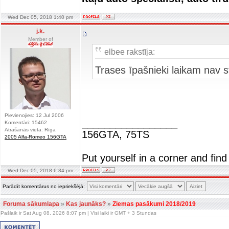
Wed Dec 05, 2018 1:40 pm
j.k.
Member of
elbee rakstīja:
Trases īpašnieki laikam nav s
Pievienojies: 12 Jul 2006
_________________
Komentāri: 15462
Atrašanās vieta: Rīga
156GTA, 75TS
2005 Alfa-Romeo 156GTA
Put yourself in a corner and find
Wed Dec 05, 2018 6:34 pm
Parādīt komentārus no iepriekšējā:
Foruma sākumlapa
»
Kas jaunāks?
»
Ziemas pasākumi 2018/2019
Pašlaik ir Sat Aug 08, 2026 8:07 pm | Visi laiki ir GMT + 3 Stundas