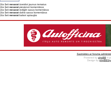
Jūs šeit
nevarat
izveidot jaunus tematus
Jūs šeit
nevarat
pievienot komentārus
Jūs šeit
nevarat
rediģēt savus komentārus
Jūs šeit
nevarat
dzēst savus komentārus
Jūs šeit
nevarat
balsot aptaujās
Sazināties ar foruma administr
Powered by
phpBB
© p
Design by
phpBBSty