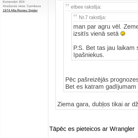
Komentāri: 824
elbee rakstīja:
Atrašanās vieta: Carnikava
1974 Alfa-Romeo Spider
Nr.7 rakstīja:
man par agru vēl. Zeme 
izsitīs vienā setā
P.S. Bet tas jau laikam
īpašniekus.
Pēc pašreizējās prognozes 
Bet es katram gadījumam
Ziema gara, dubļos tikai ar dž
Tāpēc es pieteicos ar Wrangler