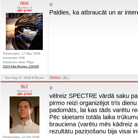
riexc
Member of
Paldies, ka atbraucāt un ar inter
Pievienojies: 17 May 2009
Komentāri: 638
Atrašanās vieta: Rīga
2003 Alfa-Romeo 156SW
Sun Aug 12, 2018 6:59 pm
Nr.7
Member of
vēlreiz SPECTRE vārdā saku pal
pirmo reizi organizējot trīs die
padomāts, lai kas tāds varētu re
Pēc sķietami totāla laika trūkum
brauciena (varētu mēs kādreiz ap
rezultātu paziņošanu bija visai int
Pievienojies: 12 Oct 2006