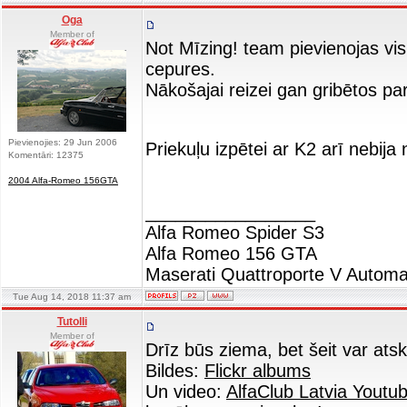
Oga
Member of
Not Mīzing! team pievienojas visp
cepures.
Nākošajai reizei gan gribētos 
Pievienojies: 29 Jun 2006
Priekuļu izpētei ar K2 arī nebi
Komentāri: 12375
2004 Alfa-Romeo 156GTA
_________________
Alfa Romeo Spider S3
Alfa Romeo 156 GTA
Maserati Quattroporte V Automa
Tue Aug 14, 2018 11:37 am
Tutolli
Member of
Drīz būs ziema, bet šeit var atsk
Bildes:
Flickr albums
Un video:
AlfaClub Latvia Youtu