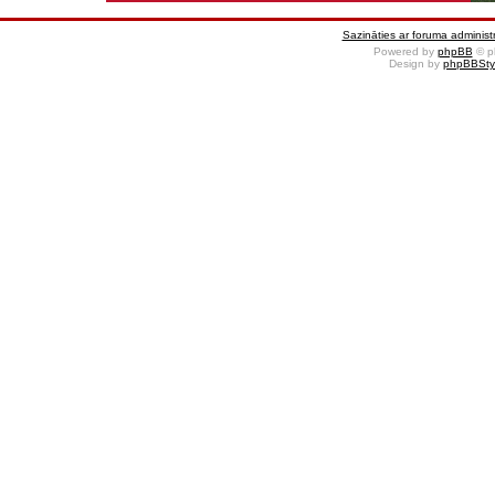
Sazināties ar foruma administr
Powered by
phpBB
© p
Design by
phpBBSty