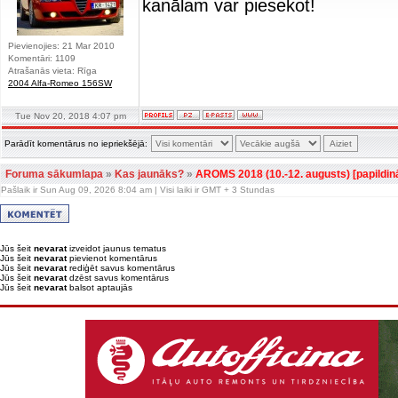
kanālam var piesekot!
Pievienojies: 21 Mar 2010
Komentāri: 1109
Atrašanās vieta: Rīga
2004 Alfa-Romeo 156SW
Tue Nov 20, 2018 4:07 pm
Parādīt komentārus no iepriekšējā:
Foruma sākumlapa
»
Kas jaunāks?
»
AROMS 2018 (10.-12. augusts) [papildin
Pašlaik ir Sun Aug 09, 2026 8:04 am | Visi laiki ir GMT + 3 Stundas
Jūs šeit
nevarat
izveidot jaunus tematus
Jūs šeit
nevarat
pievienot komentārus
Jūs šeit
nevarat
rediģēt savus komentārus
Jūs šeit
nevarat
dzēst savus komentārus
Jūs šeit
nevarat
balsot aptaujās