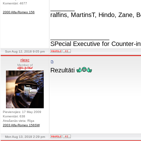
Komentāri: 4677
_______
2000 Alfa-Romeo 156
ralfins, MartinsT, Hindo, Zane, B
_________________
SPecial Executive for Counter-in
Sun Aug 12, 2018 9:05 pm
riexc
Member of
Rezultāti
Pievienojies: 17 May 2009
Komentāri: 638
Atrašanās vieta: Rīga
2003 Alfa-Romeo 156SW
Mon Aug 13, 2018 2:29 pm