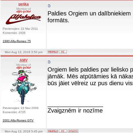
petjka
Member of
Paldies Orgiem un dalībniekiem
formāts.
Pievienojies: 22 Mar 2011
Komentāri: 1606
1990 Alfa-Romeo 75
Mon Aug 13, 2018 3:50 pm
AMV
Member of
Orgiem liels paldies par lielisk
jāmāk. Mēs atpūtāmies kā nākas
būs jāiet vēlreiz uz pus dienu vi
_________________
Pievienojies: 23 Nov 2006
Zvaigznēm ir nozīme
Komentāri: 4735
2001 Alfa-Romeo GTV
Mon Aug 13, 2018 5:45 pm