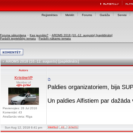
Reģistrēties
Meklēt
Forums
Garāža
Servisi
Foruma sākumlapa
»
Kas jaunāks?
»
AROMS 2018 (10.-12. augusts) [papildināts]
Parādīt iepriekšējo tematu
|
Parādīt nākamo tematu
AROMS 2018 (10.-12. augusts) [papildināts]
Autors
KristineVP
Member of
Paldies organizatoriem, bija SU
Un paldies Alfistiem par dažāda
Pievienojies: 28 Jul 2016
Komentāri: 43
Atrašanās vieta: Rīga
Sun Aug 12, 2018 6:41 pm