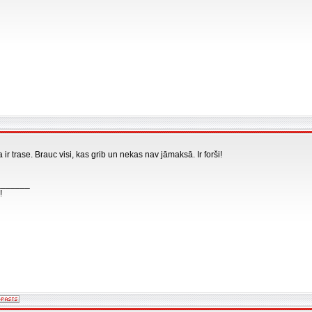
 ir trase. Brauc visi, kas grib un nekas nav jāmaksā. Ir forši!
_______
!