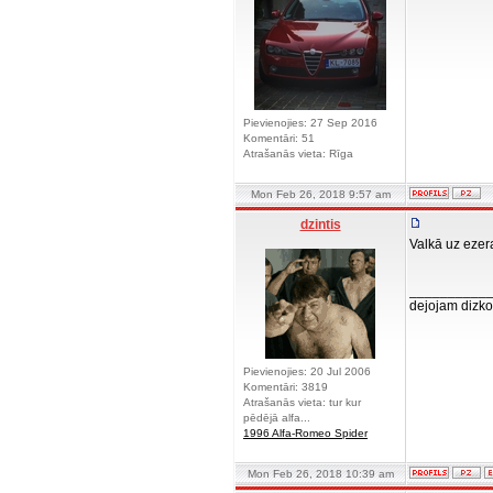
Pievienojies: 27 Sep 2016
Komentāri: 51
Atrašanās vieta: Rīga
Mon Feb 26, 2018 9:57 am
dzintis
Valkā uz ezera
__________
dejojam dizko
Pievienojies: 20 Jul 2006
Komentāri: 3819
Atrašanās vieta: tur kur
pēdējā alfa...
1996 Alfa-Romeo Spider
Mon Feb 26, 2018 10:39 am