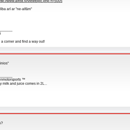
ttp://www.alfisti.lv/viewtopic.php?t=5005
lība arī ar "ne-alfām"
_______
S
n a corner and find a way out!
inios"
_______
nmotorsports ™
y milk and juice comes in 2L...
s?