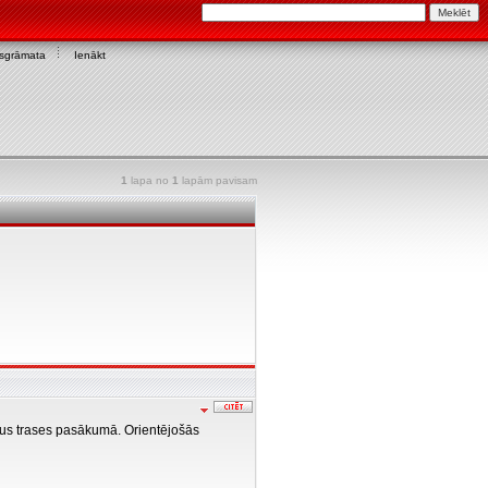
asgrāmata
Ienākt
1
lapa no
1
lapām pavisam
edus trases pasākumā. Orientējošās