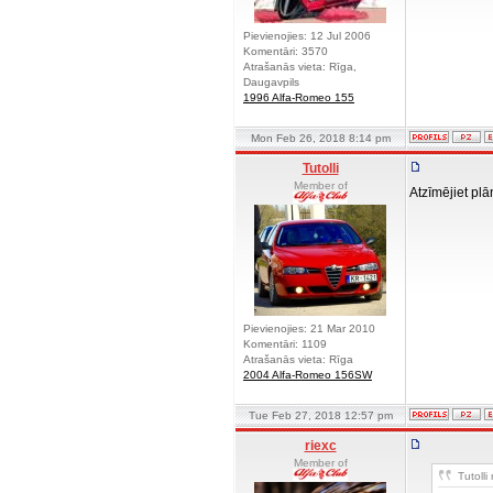
Pievienojies: 12 Jul 2006
Komentāri: 3570
Atrašanās vieta: Rīga,
Daugavpils
1996 Alfa-Romeo 155
Mon Feb 26, 2018 8:14 pm
Tutolli
Member of
Atzīmējiet pl
Pievienojies: 21 Mar 2010
Komentāri: 1109
Atrašanās vieta: Rīga
2004 Alfa-Romeo 156SW
Tue Feb 27, 2018 12:57 pm
riexc
Member of
Tutolli 