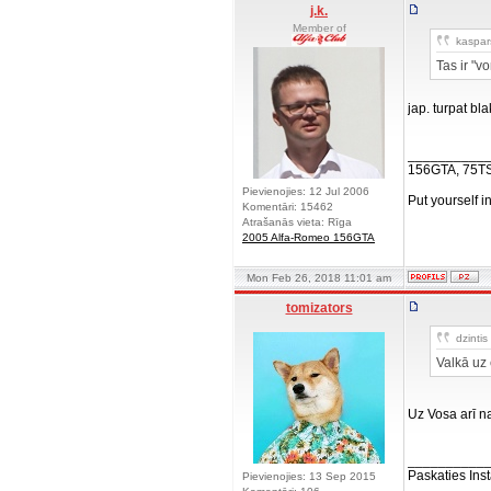
j.k.
Member of
kaspars
Tas ir "v
jap. turpat bla
__________
156GTA, 75T
Pievienojies: 12 Jul 2006
Put yourself i
Komentāri: 15462
Atrašanās vieta: Rīga
2005 Alfa-Romeo 156GTA
Mon Feb 26, 2018 11:01 am
tomizators
dzintis 
Valkā uz 
Uz Vosa arī 
__________
Paskaties Inst
Pievienojies: 13 Sep 2015