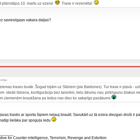
t plānotājos 10. martu uz ezera!
Trase ir rezervēta!
bez saviesiigaas vakara daljas?
stīja:
l ziemas trases tuvāk. Šogad bijām uz Stūriem (pie Baldones). Tur trase ir pļavā - u
em ideāli līdzena, konfigurācija bez taisnēm, lielu ātrumu nav, pirti/saunu blakus 
ām ziemenēm braukšana pa ledus nav diez ko sakarīgs pasākums
Pļavas trasēs ar sporta šipiem neļauj braukt. Savukārt uz tā ezera diezgan droši ir p
matīgi lielāka par spoguļa ledu
_______
tive for Counter-intelligence, Terrorism, Revenge and Extortion