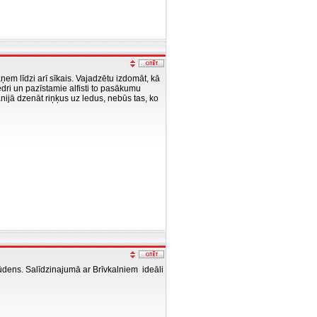
m līdzi arī sīkais. Vajadzētu izdomāt, kā
edri un pazīstamie alfisti to pasākumu
ijā dzenāt riņķus uz ledus, nebūs tas, ko
s ūdens. Salīdzinajumā ar Brīvkalniem ideāli