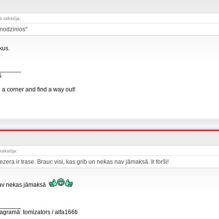
 rakstīja:
onodzinios"
kus.
_______
S
n a corner and find a way out!
rakstīja:
ezera ir trase. Brauc visi, kas grib un nekas nav jāmaksā. Ir forši!
nav nekas jāmaksā
_______
agramā: tomizators / alfa166ti