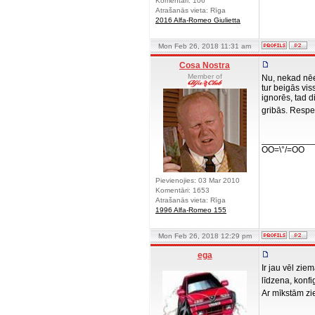
Komentāri: 106
Atrašanās vieta: Rīga
2016 Alfa-Romeo Giulietta
Mon Feb 26, 2018 11:31 am
Cosa Nostra
Member of
Nu, nekad nēe
tur beigās vis
ignorēs, tad 
gribās. Respe
__________
OO=\°/=OO
Pievienojies: 03 Mar 2010
Komentāri: 1653
Atrašanās vieta: Rīga
1996 Alfa-Romeo 155
Mon Feb 26, 2018 12:29 pm
ega
Ir jau vēl zie
līdzena, konfi
Ar mīkstām z