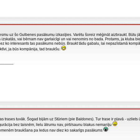
smu uz šo Gulbenes pasākumu izkasījies. Varētu šoreiz mēģināt aizbraukt. Būtu jāņe
s izskatās, vai bērnam nav garlaicīgi un vai nenomirs no bada. Protams, ja kluba bi
diez ko interesants tas pasākums nebūs. Braukt tādu gabalu, lai nepazīstamā kompān
ktīvi, ja būs kompānija, tad braukšu.
_______
mas trases tuvāk. Šogad bijām uz Stūriem (pie Baldones). Tur trase ir pļavā - uzliet
gurācija bez taisnēm, lielu ātrumu nav, pirti/saunu blakus nemanīju
iemenēm braukšana pa ledus nav diez ko sakarīgs pasākums