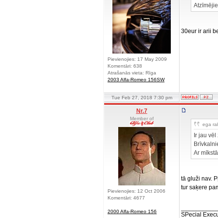
Atzīmējie
30eur ir arii 
Pievienojies: 17 May 2009
Komentāri: 638
Atrašanās vieta: Rīga
2003 Alfa-Romeo 156SW
Tue Feb 27, 2018 7:30 pm
Nr.7
Member of
ega rak
Ir jau vē
Brīvkalni
Ar mīkst
tā gluži nav. 
tur saķere pa
Pievienojies: 12 Oct 2006
Komentāri: 4677
__________
2000 Alfa-Romeo 156
SPecial Execu