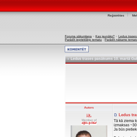
Reģistrēties
Mek
Foruma sākumlapa
»
Kas jaunāks?
»
Ledus trase
Parādīt iepriekšējo tematu
|
Parādīt nākamo temat
Ledus trases pasākums 10. martā Gu
Autors
Ledus tra
j.k.
Member of
Tā kā ziema t
izmaksas ~30E
Ja būs pietiek