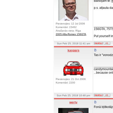
Balsojam te:
h
p.s. atļauta da
Pievienojies: 12 Jul 2006
__________
Komentāri: 15462
156GTA, 75T
Atrašanās vieta: Rīga
2005 Alfa-Romeo 156GTA
Put yourself i
Sun Feb 25, 2018 11:41 am
kaspars
Tas ir "vonodz
__________
candymountai
...because onl
Pievienojies: 21 Oct 2006
Komentāri: 2200
Sun Feb 25, 2018 10:46 pm
werty
Fonā bļitkotāj