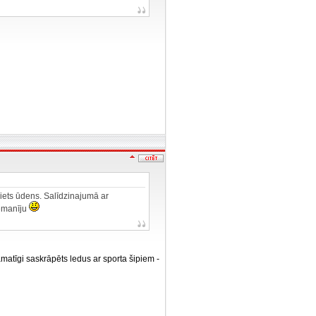
zliets ūdens. Salīdzinajumā ar
nemanīju
amatīgi saskrāpēts ledus ar sporta šipiem -