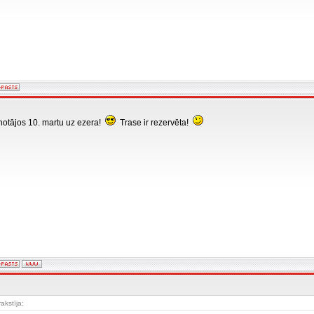
ānotājos 10. martu uz ezera!
Trase ir rezervēta!
rakstīja: