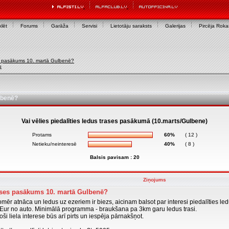
lēt
Forums
Garāža
Servisi
Lietotāju saraksts
Galerijas
Pircēja Rok
s pasākums 10. martā Gulbenē?
u
lbenē?
Vai vēlies piedalīties ledus trases pasākumā (10.marts/Gulbene)
Protams
60%
( 12 )
Netieku/neinteresē
40%
( 8 )
Balsis pavisam : 20
Ziņojums
ses pasākums 10. martā Gulbenē?
omēr atnāca un ledus uz ezeriem ir biezs, aicinam balsot par interesi piedalīties l
ur no auto. Minimālā programma - braukšana pa 3km garu ledus trasi.
oši liela interese būs arī pirts un iespēja pārnakšņot.