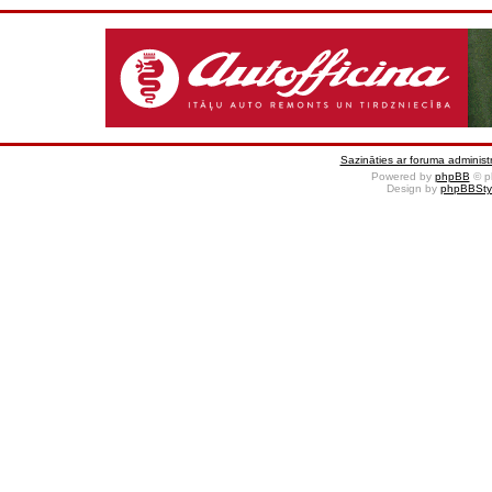
Sazināties ar foruma administr
Powered by
phpBB
© p
Design by
phpBBSty