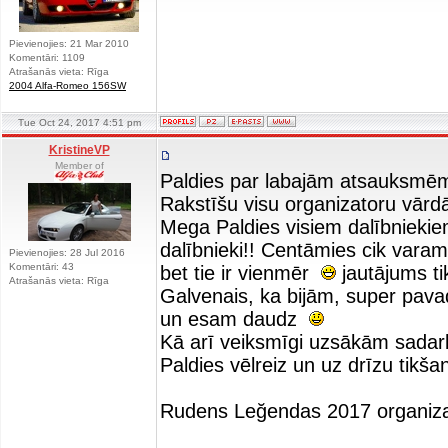
Pievienojies: 21 Mar 2010
Komentāri: 1109
Atrašanās vieta: Rīga
2004 Alfa-Romeo 156SW
Tue Oct 24, 2017 4:51 pm
KristineVP
Member of
Paldies par labajām atsauksmē
Rakstīšu visu organizatoru vārd
Mega Paldies visiem dalībniekiem!
dalībnieki!! Centāmies cik varam,
Pievienojies: 28 Jul 2016
Komentāri: 43
bet tie ir vienmēr
jautājums t
Atrašanās vieta: Rīga
Galvenais, ka bijām, super pava
un esam daudz
Kā arī veiksmīgi uzsākām sadarbī
Paldies vēlreiz un uz drīzu tikša
Rudens Leğendas 2017 organiza