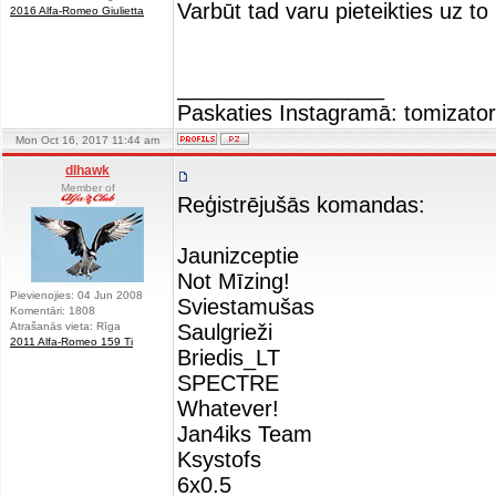
Varbūt tad varu pieteikties uz to
2016 Alfa-Romeo Giulietta
_________________
Paskaties Instagramā: tomizators
Mon Oct 16, 2017 11:44 am
dlhawk
Member of
Reģistrējušās komandas:
Jaunizceptie
Not Mīzing!
Pievienojies: 04 Jun 2008
Sviestamušas
Komentāri: 1808
Atrašanās vieta: Rīga
Saulgrieži
2011 Alfa-Romeo 159 Ti
Briedis_LT
SPECTRE
Whatever!
Jan4iks Team
Ksystofs
6x0.5