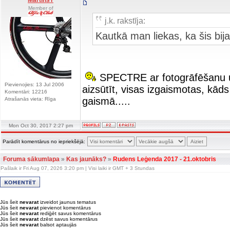
MartinsT
Member of
j.k. rakstīja:
Kautkā man liekas, ka šis b
SPECTRE ar fotogrāfēšanu u
Pievienojies: 13 Jul 2006
aizsūtīt, visas izgaismotas, kāds
Komentāri: 12216
gaismā.....
Atrašanās vieta: Rīga
Mon Oct 30, 2017 2:27 pm
Parādīt komentārus no iepriekšējā:
Foruma sākumlapa
»
Kas jaunāks?
»
Rudens Leģenda 2017 - 21.oktobris
Pašlaik ir Fri Aug 07, 2026 3:20 pm | Visi laiki ir GMT + 3 Stundas
Jūs šeit
nevarat
izveidot jaunus tematus
Jūs šeit
nevarat
pievienot komentārus
Jūs šeit
nevarat
rediģēt savus komentārus
Jūs šeit
nevarat
dzēst savus komentārus
Jūs šeit
nevarat
balsot aptaujās