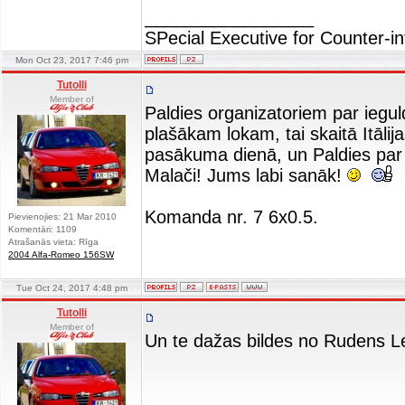
_________________
SPecial Executive for Counter-in
Mon Oct 23, 2017 7:46 pm
Tutolli
Member of
Paldies organizatoriem par ieguld
plašākam lokam, tai skaitā Itālij
pasākuma dienā, un Paldies par li
Malači! Jums labi sanāk!
Komanda nr. 7 6x0.5.
Pievienojies: 21 Mar 2010
Komentāri: 1109
Atrašanās vieta: Rīga
2004 Alfa-Romeo 156SW
Tue Oct 24, 2017 4:48 pm
Tutolli
Member of
Un te dažas bildes no Rudens 