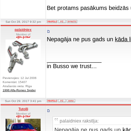
Bet protams pasākums beidzās
Sat Oct 28, 2017 9:32 pm
palaidniex
Member of
Nepagāja ne pus gads un
kāda l
_________________
in Busso we trust...
Pievienojies: 12 Jul 2006
Komentāri: 15407
Atrašanās vieta: Rīga
1996 Alfa-Romeo Spider
Sun Oct 29, 2017 3:41 pm
Tutolli
Member of
palaidniex rakstīja:
Nepagāja ne pus gads un
kād