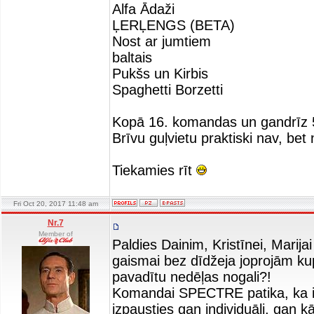
Alfa Ādaži
ĻERĻENGS (BETA)
Nost ar jumtiem
baltais
Pukšs un Kirbis
Spaghetti Borzetti
Kopā 16. komandas un gandrīz 50
Brīvu guļvietu praktiski nav, b
Tiekamies rīt
Fri Oct 20, 2017 11:48 am
Nr.7
Member of
Paldies Dainim, Kristīnei, Marij
gaismai bez dīdžeja joprojām kupl
pavadītu nedēļas nogali?!
Komandai SPECTRE patika, ka ik
izpausties gan individuāli, gan 