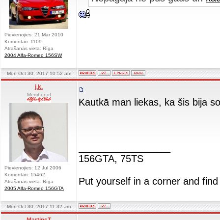
Pievienojies: 21 Mar 2010
Komentāri: 1109
Atrašanās vieta: Rīga
2004 Alfa-Romeo 156SW
Mon Oct 30, 2017 10:52 am
j.k.
Member of
Kautkā man liekas, ka šis bij
_________________
156GTA, 75TS
Pievienojies: 12 Jul 2006
Komentāri: 15462
Put yourself in a corner and find
Atrašanās vieta: Rīga
2005 Alfa-Romeo 156GTA
Mon Oct 30, 2017 11:32 am