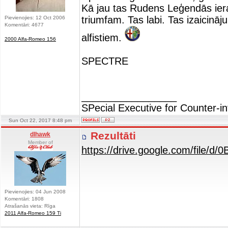
Kā jau tas Rudens Leģendās ier
triumfam. Tas labi. Tas izaicināj
Pievienojies: 12 Oct 2006
Komentāri: 4677
alfistiem.
2000 Alfa-Romeo 156
SPECTRE
_________________
SPecial Executive for Counter-in
Sun Oct 22, 2017 8:48 pm
Rezultāti
dlhawk
Member of
https://drive.google.com/file/
Pievienojies: 04 Jun 2008
Komentāri: 1808
Atrašanās vieta: Rīga
2011 Alfa-Romeo 159 Ti