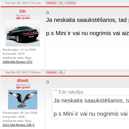
Tue Oct 24, 2017 7:21 pm
Edc
Member of
Ja neskaita saaukstēšanos, tad
p.s Mini ir vai nu nogrimis vai ai
Pievienojies: 12 Jul 2006
Komentāri: 3475
Atrašanās vieta: Rīga
1999 Alfa-Romeo GTV
Sat Oct 28, 2017 5:34 pm
dlhawk
Member of
Edc rakstīja:
Ja neskaita saaukstēšanos, t
p.s Mini ir vai nu nogrimis va
Pievienojies: 04 Jun 2008
Komentāri: 1808
Atrašanās vieta: Rīga
2011 Alfa-Romeo 159 Ti