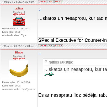
Mon Oct 23, 2017 7:23 pm
ralfins
Member of
...skatos un nesaprotu, kur tad 
Pievienojies: 17 Jul 2007
Komentāri: 6688
_________________
Atrašanās vieta: Rīga
SP
ecial
E
xecutive for
C
ounter-in
Mon Oct 23, 2017 7:43 pm
Hindo
Member of
ralfins rakstīja:
...skatos un nesaprotu, kur t
Pievienojies: 13 Jul 2006
Komentāri: 2000
Atrašanās vieta: Rīga/Ķekava
Es ar nesapratu līdz pēdējai tab