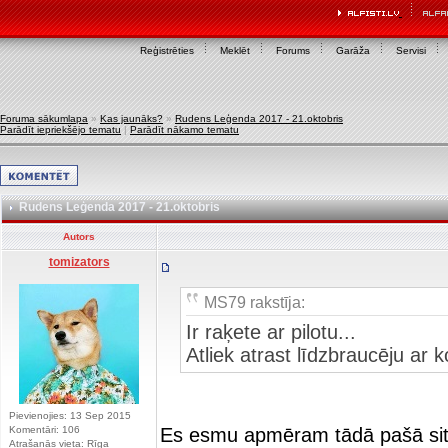
Reģistrēties
Meklēt
Forums
Garāža
Servisi
Foruma sākumlapa
»
Kas jaunāks?
»
Rudens Leģenda 2017 - 21.oktobris
Parādīt iepriekšējo tematu
|
Parādīt nākamo tematu
Rudens Leģenda 2017 - 21.oktobris
Autors
tomizators
MS79 rakstīja:
Ir raķete ar pilotu...
Atliek atrast līdzbraucēju ar
Pievienojies: 13 Sep 2015
Komentāri: 106
Es esmu apmēram tādā pašā sit
Atrašanās vieta: Rīga