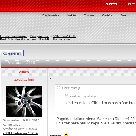
Reģistrēties
Meklēt
Forums
Garāža
Servisi
Foruma sākumlapa
»
Kas jaunāks?
»
"Alfaturas" 2015
Parādīt iepriekšējo tematu
|
Parādīt nākamo tematu
"Alfaturas" 2015
Autors
zaoblachnij
elbee rakstīja:
zaoblachnij rakstīja:
Labdien visiem! Cik tad mašinas plāno brau
Pagaidam laikam viena. Startes no Rigas ~7:30. 
Pievienojies: 19 Feb 2015
un atrak neka braukt kopa. Vieta vel tiks precizet
Komentāri: 24
Atrašanās vieta: Bauska
2008 Alfa-Romeo 159SW