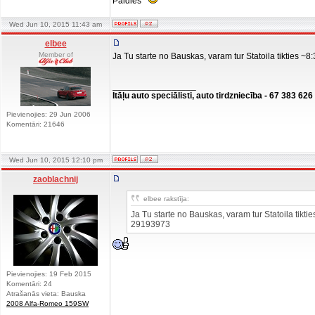
Paldies
Wed Jun 10, 2015 11:43 am
elbee
Member of
Ja Tu starte no Bauskas, varam tur Statoila tikties ~8
_________________
Itāļu auto speciālisti, auto tirdzniecība - 67 383 626
Pievienojies: 29 Jun 2006
Komentāri: 21646
Wed Jun 10, 2015 12:10 pm
zaoblachnij
elbee rakstīja:
Ja Tu starte no Bauskas, varam tur Statoila tikti
29193973
Pievienojies: 19 Feb 2015
Komentāri: 24
Atrašanās vieta: Bauska
2008 Alfa-Romeo 159SW