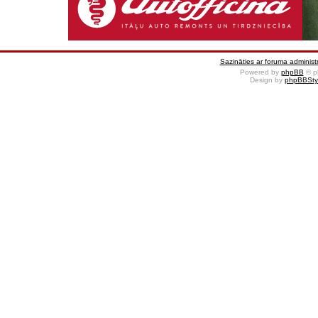
Sazināties ar foruma administr
Powered by
phpBB
© p
Design by
phpBBSty