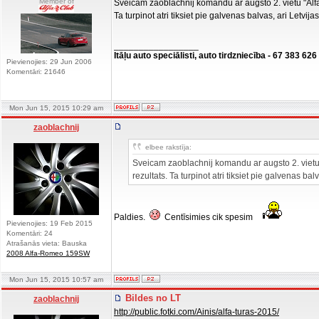
Member of
Sveicam zaoblachnij komandu ar augsto 2. vietu "Alf
Ta turpinot atri tiksiet pie galvenas balvas, ari Letvi
_________________
Itāļu auto speciālisti, auto tirdzniecība - 67 383 626
Pievienojies: 29 Jun 2006
Komentāri: 21646
Mon Jun 15, 2015 10:29 am
zaoblachnij
elbee rakstīja:
Sveicam zaoblachnij komandu ar augsto 2. vietu
rezultats. Ta turpinot atri tiksiet pie galvenas b
Paldies.
Centīsimies cik spesim
Pievienojies: 19 Feb 2015
Komentāri: 24
Atrašanās vieta: Bauska
2008 Alfa-Romeo 159SW
Mon Jun 15, 2015 10:57 am
Bildes no LT
zaoblachnij
http://public.fotki.com/Ainis/alfa-turas-2015/