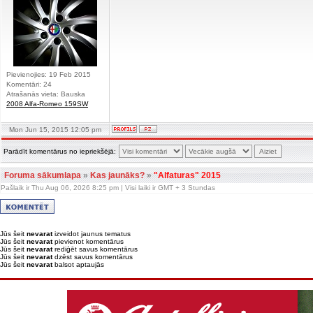
Pievienojies: 19 Feb 2015
Komentāri: 24
Atrašanās vieta: Bauska
2008 Alfa-Romeo 159SW
Mon Jun 15, 2015 12:05 pm
Parādīt komentārus no iepriekšējā:
Foruma sākumlapa
»
Kas jaunāks?
»
"Alfaturas" 2015
Pašlaik ir Thu Aug 06, 2026 8:25 pm | Visi laiki ir GMT + 3 Stundas
Jūs šeit
nevarat
izveidot jaunus tematus
Jūs šeit
nevarat
pievienot komentārus
Jūs šeit
nevarat
rediģēt savus komentārus
Jūs šeit
nevarat
dzēst savus komentārus
Jūs šeit
nevarat
balsot aptaujās