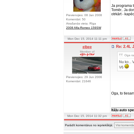
Ja programa to
Tomēr.. Ja dom
otrkārt - kapē
Pievienojies: 08 Jan 2008
Komentāri: 50
Atrašanās vieta: Rīga
2008 Alfa-Romeo 159SW
Mon Dec 15, 2014 11:11 pm
Re: 2.4L
elbee
Member of
Oga rak
Nu ko... 
V6
Pievienojies: 29 Jun 2006
Komentāri: 21646
Oga, to tiesam
__________
Itāļu auto spe
Mon Dec 15, 2014 11:32 pm
Parādīt komentārus no iepriekšējā: