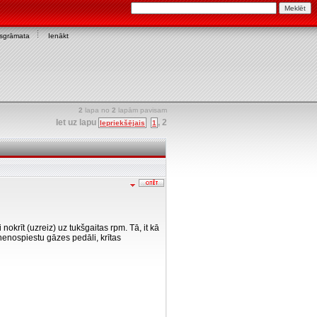
asgrāmata
Ienākt
2
lapa no
2
lapām pavisam
Iet uz lapu
,
2
Iepriekšējais
1
okrīt (uzreiz) uz tukšgaitas rpm. Tā, it kā
nenospiestu gāzes pedāli, krītas