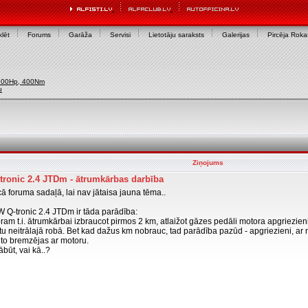
lēt
Forums
Garāža
Servisi
Lietotāju saraksts
Galerijas
Pircēja Rok
200Hp, 400Nm
u
Ziņojums
ronic 2.4 JTDm - ātrumkārbas darbība
ā foruma sadaļā, lai nav jātaisa jauna tēma..
W Q-tronic 2.4 JTDm ir tāda parādība:
m t.i. ātrumkārbai izbraucot pirmos 2 km, atlaižot gāzes pedāli motora apgriezieni n
tu neitrālajā robā. Bet kad dažus km nobrauc, tad parādība pazūd - apgriezieni, ar 
uto bremzējas ar motoru.
ābūt, vai kā..?