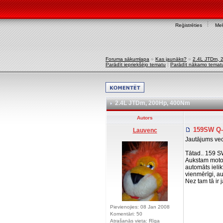
Reģistrēties
Mek
Foruma sākumlapa
»
Kas jaunāks?
»
2.4L JTDm, 
Parādīt iepriekšējo tematu
|
Parādīt nākamo temat
2.4L JTDm, 200Hp, 400Nm
Autors
159SW Q-t
Lauvenc
Jautājums vec
Tātad.. 159 S
Aukstam motora
automāts ielik
vienmērīgi, a
Nez tam tā ir j
Pievienojies: 08 Jan 2008
Komentāri: 50
Atrašanās vieta: Rīga