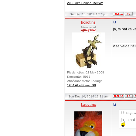
2008 Alfa-Romeo 159SW
Sat Dec 13, 2014 4:27 pm
koijotins
Member of
ja, ta pat ka 
__________
visa veida it
Pievienojies: 02 May 2008
Komentāri: 5936
Atrašanās vieta: Lēdurga
1984 Alfa-Romeo 90
Sun Dec 14, 2014 12:21 am
Lauvenc
koijotin
ja, ta pa