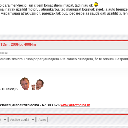
 dara mērķtiecīgi, un citiem tomātistiem ir tāpat, tad ir jau ok
a ir ātrāk uzsildīt motoru / ātrumkārbu, tad manuprāt loģiskāk šķiet, ja auto bremzēt
c vispār vajag ātrāk uzsildīt, pareizāk tak būtu pēc iespējas saudzīgāk uzsildīt t.i. lē
 JTDm, 200Hp, 400Nm
stīja:
Verdikts skaidrs. Runājot par jaunajiem AlfaRomeo dzinējiem, šo te brīnumu iespaidu 
 Tu rakstiji?
_______
ciālisti, auto tirdzniecība - 67 383 626
www.autofficina.lv