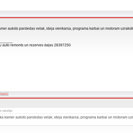
kamer auksts parsledas velak, ideja vienkarsa, programa karbai un motoram uzrakstita
_______
āļu auto remonts un rezerves daļas 28397250
s rakstīja:
t ka kamer auksts parsledas velak, ideja vienkarsa, programa karbai un motoram uzraks