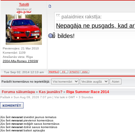
Tutolli
Member of
palaidniex rakstīja:
Nepagāja ne pusgads, kad arī 
bildes!
Pievienojies: 21 Mar 2010
Komentāri: 1109
Atrašanās vieta: Rīga
2004 Alfa-Romeo 156SW
Tue Sep 02, 2014 12:13 am
Parādīt komentārus no iepriekšējā:
Foruma sākumlapa
»
Kas jaunāks?
»
Riga Summer Race 2014
Pašlaik ir Sun Aug 09, 2026 7:07 pm | Visi laiki ir GMT + 3 Stundas
Jūs šeit
nevarat
izveidot jaunus tematus
Jūs šeit
nevarat
pievienot komentārus
Jūs šeit
nevarat
rediģēt savus komentārus
Jūs šeit
nevarat
dzēst savus komentārus
Jūs šeit
nevarat
balsot aptaujās