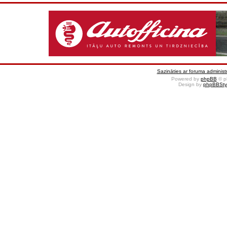
Sazināties ar foruma administr
Powered by
phpBB
© p
Design by
phpBBSty