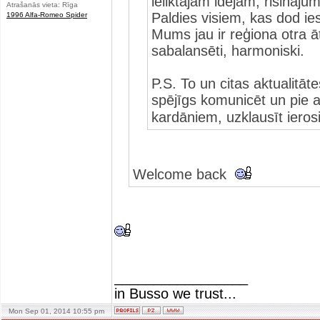
ieliktajām idejām, risināju
Atrašanās vieta: Rīga
Paldies visiem, kas dod ies
1996 Alfa-Romeo Spider
Mums jau ir reģiona otra 
sabalansēti, harmoniski.
P.S. To un citas aktualitāt
spējīgs komunicēt un pie a
kardāniem, uzklausīt iero
Welcome back
_________________
in Busso we trust...
Mon Sep 01, 2014 10:55 pm