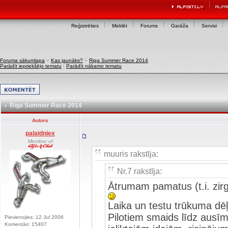
Reģistrēties
Meklēt
Forums
Garāža
Servisi
Foruma sākumlapa
»
Kas jaunāks?
»
Riga Summer Race 2014
Parādīt iepriekšējo tematu
|
Parādīt nākamo tematu
Riga Summer Race 2014
Autors
palaidniex
Member of
muuris rakstīja:
Nr.7 rakstīja:
Ātrumam pamatus (t.i. zir
Laika un testu trūkuma dēļ
Pilotiem smaids līdz ausīm
Pievienojies: 12 Jul 2006
Komentāri: 15407