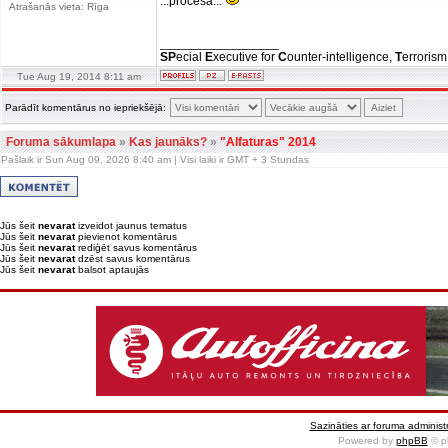
...procesā...
Atrašanās vieta: Rīga
_________________
SP
ecial
E
xecutive for
C
ounter-intelligence,
T
errorism
Tue Aug 19, 2014 8:11 am
Parādīt komentārus no iepriekšējā:
Foruma sākumlapa
»
Kas jaunāks?
»
"Alfaturas" 2014
Pašlaik ir Sun Aug 09, 2026 8:40 am | Visi laiki ir GMT + 3 Stundas
Jūs šeit
nevarat
izveidot jaunus tematus
Jūs šeit
nevarat
pievienot komentārus
Jūs šeit
nevarat
rediģēt savus komentārus
Jūs šeit
nevarat
dzēst savus komentārus
Jūs šeit
nevarat
balsot aptaujās
Sazināties ar foruma administr
Powered by
phpBB
© p