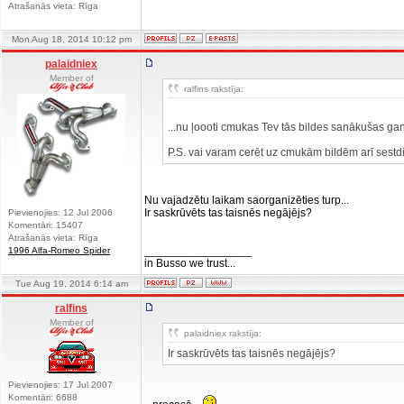
Atrašanās vieta: Rīga
Mon Aug 18, 2014 10:12 pm
palaidniex
Member of
ralfins rakstīja:
...nu ļoooti cmukas Tev tās bildes sanākušas ga
P.S. vai varam cerēt uz cmukām bildēm arī sestd
Nu vajadzētu laikam saorganizēties turp...
Ir saskrūvēts tas taisnēs negājējs?
Pievienojies: 12 Jul 2006
Komentāri: 15407
Atrašanās vieta: Rīga
_________________
1996 Alfa-Romeo Spider
in Busso we trust...
Tue Aug 19, 2014 6:14 am
ralfins
Member of
palaidniex rakstīja:
Ir saskrūvēts tas taisnēs negājējs?
Pievienojies: 17 Jul 2007
Komentāri: 6688