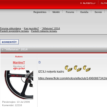
Reģistrēties
Meklēt
Forums
Garāža
Servisi
Foruma sākumlapa
»
Kas jaunāks?
»
"Alfaturas" 2014
Parādīt iepriekšējo tematu
|
Parādīt nākamo tematu
"Alfaturas" 2014
Autors
MartinsT
Member of
IZCILI noķerts kadrs
https://www.flickr.com/photos/alfaclub/1496088734
Pievienojies: 13 Jul 2006
Komentāri: 12216