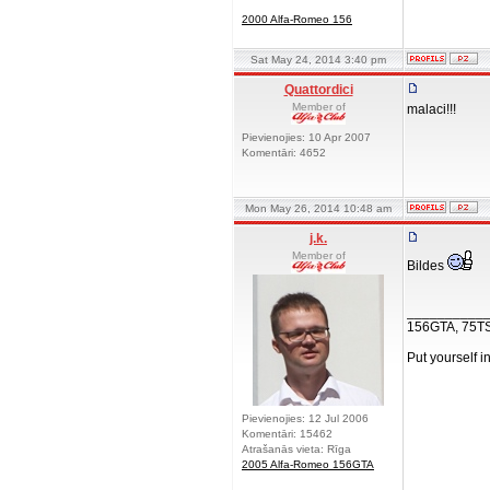
2000 Alfa-Romeo 156
Sat May 24, 2014 3:40 pm
Quattordici
Member of
malaci!!!
Pievienojies: 10 Apr 2007
Komentāri: 4652
Mon May 26, 2014 10:48 am
j.k.
Member of
Bildes
__________
156GTA, 75T
Put yourself i
Pievienojies: 12 Jul 2006
Komentāri: 15462
Atrašanās vieta: Rīga
2005 Alfa-Romeo 156GTA