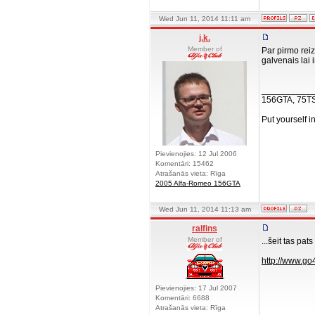
Wed Jun 11, 2014 11:11 am
j.k.
Member of
Par pirmo rei
galvenais lai i
__________
156GTA, 75T
Put yourself i
Pievienojies: 12 Jul 2006
Komentāri: 15462
Atrašanās vieta: Rīga
2005 Alfa-Romeo 156GTA
Wed Jun 11, 2014 11:13 am
ralfins
Member of
...šeit tas pats
http://www.go
Pievienojies: 17 Jul 2007
Komentāri: 6688
Atrašanās vieta: Rīga