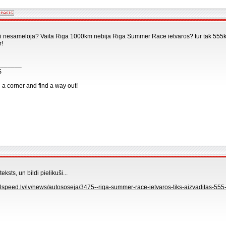
zi nesameloja? Vaita Riga 1000km nebija Riga Summer Race ietvaros? tur tak 555km i
r!
_______
S
n a corner and find a way out!
 teksts, un bildi pielikuši...
4speed.lv/lv/news/autososeja/3475--riga-summer-race-ietvaros-tiks-aizvaditas-555