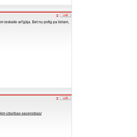
eskaite arī'gāja. Bet nu pofig pa lielam,
-km-izturibas-sacensibas/