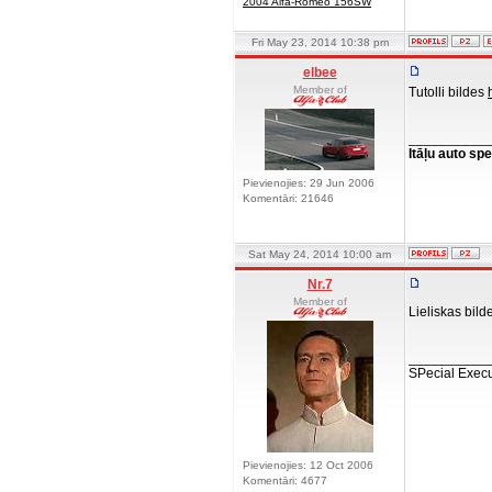
2004 Alfa-Romeo 156SW
Fri May 23, 2014 10:38 pm
elbee
Member of
Tutolli bildes
__________
Itāļu auto spe
Pievienojies: 29 Jun 2006
Komentāri: 21646
Sat May 24, 2014 10:00 am
Nr.7
Member of
Lieliskas bil
__________
SPecial Execu
Pievienojies: 12 Oct 2006
Komentāri: 4677