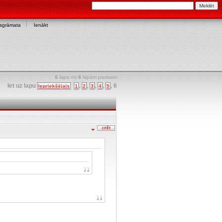
asgrāmata
Ienākt
6
lapa no
6
lapām pavisam
Iet uz lapu
,
,
,
,
,
6
Iepriekšējais
1
2
3
4
5