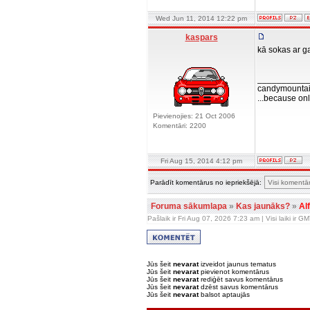
Wed Jun 11, 2014 12:22 pm
kaspars
kā sokas ar g
__________
candymountai
...because onl
Pievienojies: 21 Oct 2006
Komentāri: 2200
Fri Aug 15, 2014 4:12 pm
Parādīt komentārus no iepriekšējā:
Foruma sākumlapa
»
Kas jaunāks?
»
Al
Pašlaik ir Fri Aug 07, 2026 7:23 am | Visi laiki ir 
Jūs šeit
nevarat
izveidot jaunus tematus
Jūs šeit
nevarat
pievienot komentārus
Jūs šeit
nevarat
rediģēt savus komentārus
Jūs šeit
nevarat
dzēst savus komentārus
Jūs šeit
nevarat
balsot aptaujās