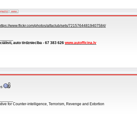
https://www.flickr.com/photos/alfaclub/sets/72157644819407584/
_______
ciālisti, auto tirdzniecība - 67 383 626
www.autofficina.lv
des
_______
tive for Counter-intelligence, Terrorism, Revenge and Extortion