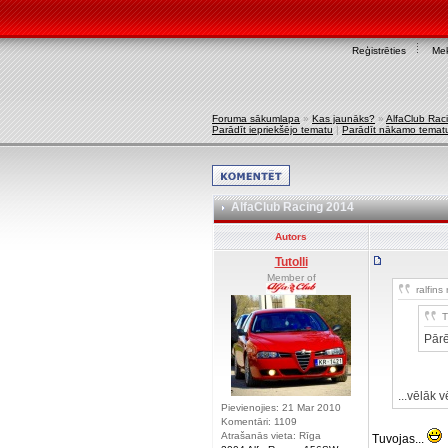
Reģistrēties
Mek
Foruma sākumlapa
»
Kas jaunāks?
»
AlfaClub Rac
Parādīt iepriekšējo tematu
|
Parādīt nākamo temat
AlfaClub Racing 2014
Autors
Tutolli
Member of
ralfins 
T
Pārē
...vēlāk 
Pievienojies: 21 Mar 2010
Komentāri: 1109
Atrašanās vieta: Rīga
Tuvojas...