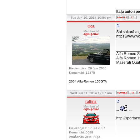
__________
Itāļu auto spe
Tue Jun 10, 2014 10:54 pm
Oga
Member of
Šai sakarā at
https://www.
__________
Alfa Romeo S
Alfa Romeo 1
Maserati Quat
Pievienojies: 29 Jun 2006
Komentāri: 12375
2004 Alfa-Romeo 156GTA
Wed Jun 11, 2014 12:07 am
ralfins
Member of
...
...
http://sporta
Pievienojies: 17 Jul 2007
Komentāri: 6688
Atrašanās vieta: Rīga