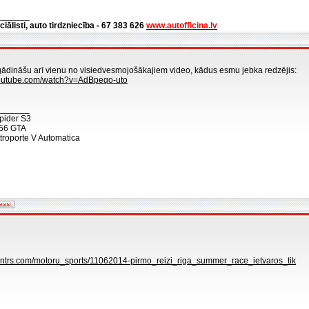
_______
ciālisti, auto tirdzniecība - 67 383 626
www.autofficina.lv
gādināšu arī vienu no visiedvesmojošākajiem video, kādus esmu jebka redzējis:
youtube.com/watch?v=AdBpeqo-uto
_______
pider S3
56 GTA
troporte V Automatica
centrs.com/motoru_sports/11062014-pirmo_reizi_riga_summer_race_ietvaros_tik