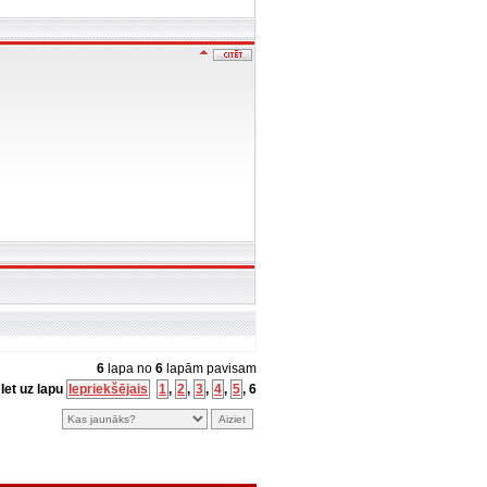
6
lapa no
6
lapām pavisam
Iet uz lapu
Iepriekšējais
1
,
2
,
3
,
4
,
5
,
6