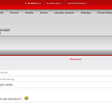
lēt
Forums
Garāža
Servisi
Lietotāju saraksts
Galerijas
Pircēja Rok
ing 2014
u
Ziņojums
rakstīja:
utolli rakstīja:
jās vēlāk...
vēl nav pienācis?...