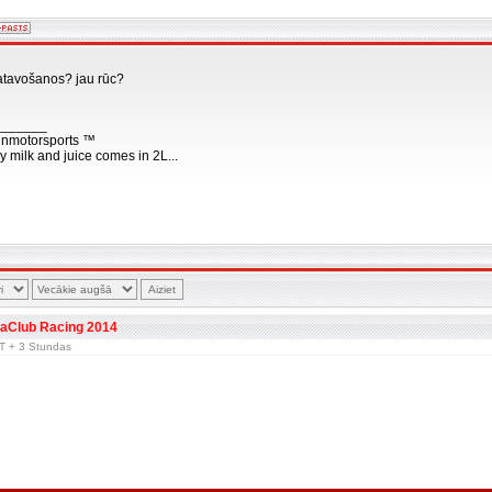
atavošanos? jau rūc?
_______
nmotorsports ™
y milk and juice comes in 2L...
faClub Racing 2014
GMT + 3 Stundas