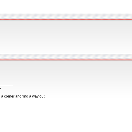
_______
S
n a corner and find a way out!