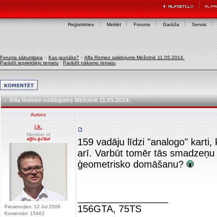
Reģistrēties
Meklēt
Forums
Garāža
Servisi
Foruma sākumlapa
»
Kas jaunāks?
»
Alfa Romeo salidojums Mežotnē 11.05.2014.
Parādīt iepriekšējo tematu
|
Parādīt nākamo tematu
Alfa Romeo salidojums Mežotnē 11.05.2014.
Autors
j.k.
Member of
159 vadāju līdzi "analogo" kart
arī. Varbūt tomēr tās smadzeņu 
ģeometrisko domāšanu?
_________________
156GTA, 75TS
Pievienojies: 12 Jul 2006
Komentāri: 15462