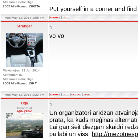
Atrašanās vieta: Rīga
2005 Alfa-Romeo 156GTA
Put yourself in a corner and find
Mon May 12, 2014 1:58 pm
Stranger
vo vo
Pievienojies: 13 Jan 2014
Komentāri: 81
Atrašanās vieta: Rīga
2009 Alfa-Romeo 159 Ti
Mon May 12, 2014 2:22 pm
Oga
Member of
Un organizatori arīdzan atvainoj
prātā, ka kāds mēģinās alternat
Lai gan šeit diezgan skaidri red
pa labi un viss:
http://mezotnespi