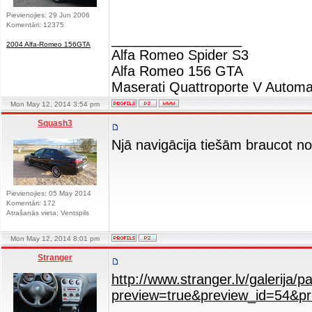
Pievienojies: 29 Jun 2006
Komentāri: 12375
_________________
2004 Alfa-Romeo 156GTA
Alfa Romeo Spider S3
Alfa Romeo 156 GTA
Maserati Quattroporte V Automa
Mon May 12, 2014 3:54 pm
Squash3
Njā navigācija tiešām braucot n
Pievienojies: 05 May 2014
Komentāri: 172
Atrašanās vieta: Ventspils
Mon May 12, 2014 8:01 pm
Stranger
http://www.stranger.lv/galerija/
preview=true&preview_id=54&p