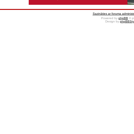
Sazināties ar foruma administr
Powered by
phpBB
© p
Design by
phpBBSty