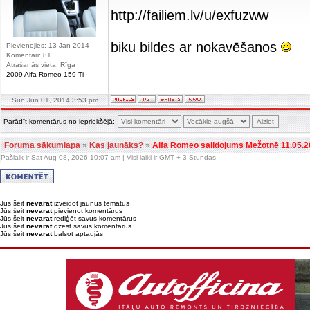
http://failiem.lv/u/exfuzww
biku bildes ar nokavēšanos
Pievienojies: 13 Jan 2014
Komentāri: 81
Atrašanās vieta: Rīga
2009 Alfa-Romeo 159 Ti
Sun Jun 01, 2014 3:53 pm
Parādīt komentārus no iepriekšējā:
Foruma sākumlapa
»
Kas jaunāks?
»
Alfa Romeo salidojums Mežotnē 11.05.2
Pašlaik ir Sat Aug 08, 2026 10:07 am | Visi laiki ir GMT + 3 Stundas
Jūs šeit
nevarat
izveidot jaunus tematus
Jūs šeit
nevarat
pievienot komentārus
Jūs šeit
nevarat
rediģēt savus komentārus
Jūs šeit
nevarat
dzēst savus komentārus
Jūs šeit
nevarat
balsot aptaujās