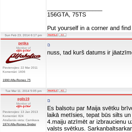
_________________
156GTA, 75TS
Put yourself in a corner and find
Sun Feb 23, 2014 6:17 pm
petjka
Member of
nuss, tad kurš datums ir jāatzī
Pievienojies: 22 Mar 2011
Komentāri: 1606
1990 Alfa-Romeo 75
Tue Mar 11, 2014 5:05 pm
egils19
Member of
Es balsotu par Maija svētku brīvd
Pievienojies: 13 Jan 2013
laikā metīsies, tepat būs silts u
Komentāri: 824
Atrašanās vieta: Carnikava
4.maiju atzīmēt ar izbraucienu u
1974 Alfa-Romeo Spider
valsts svētkus. Sarkanbaltsarkana