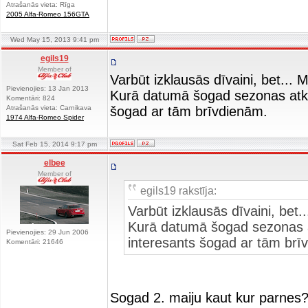
Atrašanās vieta: Rīga
2005 Alfa-Romeo 156GTA
Wed May 15, 2013 9:41 pm
egils19
Member of
Varbūt izklausās dīvaini, bet...
Pievienojies: 13 Jan 2013
Kurā datumā šogad sezonas atkl
Komentāri: 824
Atrašanās vieta: Carnikava
šogad ar tām brīvdienām.
1974 Alfa-Romeo Spider
Sat Feb 15, 2014 9:17 pm
elbee
Member of
egils19 rakstīja:
Varbūt izklausās dīvaini, bet
Kurā datumā šogad sezonas 
Pievienojies: 29 Jun 2006
interesants šogad ar tām brī
Komentāri: 21646
Sogad 2. maiju kaut kur parnes? 