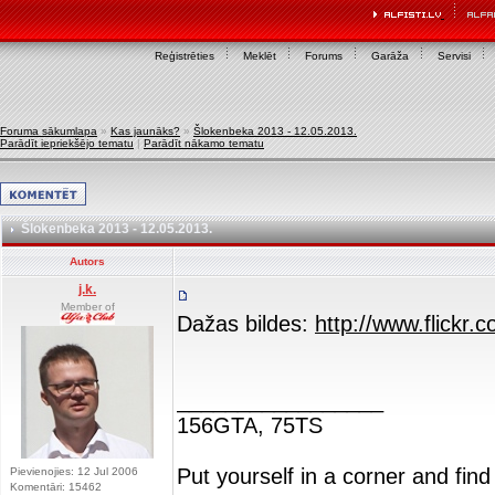
Reģistrēties
Meklēt
Forums
Garāža
Servisi
Foruma sākumlapa
»
Kas jaunāks?
»
Šlokenbeka 2013 - 12.05.2013.
Parādīt iepriekšējo tematu
|
Parādīt nākamo tematu
Šlokenbeka 2013 - 12.05.2013.
Autors
j.k.
Member of
Dažas bildes:
http://www.flickr
_________________
156GTA, 75TS
Put yourself in a corner and find
Pievienojies: 12 Jul 2006
Komentāri: 15462