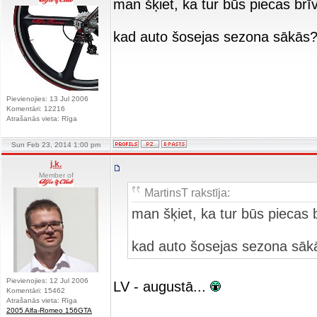
man šķiet, ka tur būs piecas brī
kad auto šosejas sezona sākās
Pievienojies: 13 Jul 2006
Komentāri: 12216
Atrašanās vieta: Rīga
Sun Feb 23, 2014 1:00 pm
j.k.
Member of
MartinsT rakstīja:
man šķiet, ka tur būs piecas 
kad auto šosejas sezona sāk
Pievienojies: 12 Jul 2006
LV - augustā...
Komentāri: 15462
Atrašanās vieta: Rīga
2005 Alfa-Romeo 156GTA