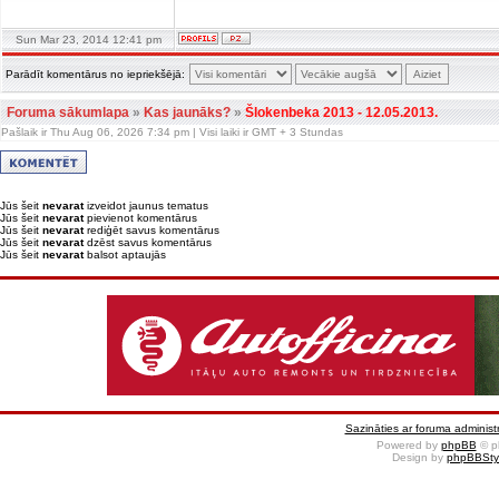
Sun Mar 23, 2014 12:41 pm
Parādīt komentārus no iepriekšējā:
Foruma sākumlapa
»
Kas jaunāks?
»
Šlokenbeka 2013 - 12.05.2013.
Pašlaik ir Thu Aug 06, 2026 7:34 pm | Visi laiki ir GMT + 3 Stundas
Jūs šeit
nevarat
izveidot jaunus tematus
Jūs šeit
nevarat
pievienot komentārus
Jūs šeit
nevarat
rediģēt savus komentārus
Jūs šeit
nevarat
dzēst savus komentārus
Jūs šeit
nevarat
balsot aptaujās
Sazināties ar foruma administr
Powered by
phpBB
© p
Design by
phpBBSty