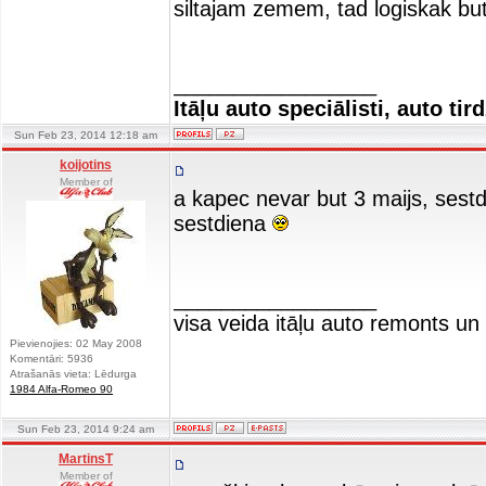
siltajam zemem, tad logiskak but
_________________
Itāļu auto speciālisti, auto tir
Sun Feb 23, 2014 12:18 am
koijotins
Member of
a kapec nevar but 3 maijs, sestd
sestdiena
_________________
visa veida itāļu auto remonts u
Pievienojies: 02 May 2008
Komentāri: 5936
Atrašanās vieta: Lēdurga
1984 Alfa-Romeo 90
Sun Feb 23, 2014 9:24 am
MartinsT
Member of