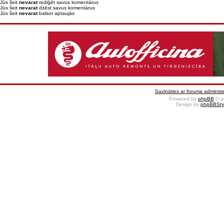
Jūs šeit
nevarat
rediģēt savus komentārus
Jūs šeit
nevarat
dzēst savus komentārus
Jūs šeit
nevarat
balsot aptaujās
Sazināties ar foruma administr
Powered by
phpBB
© p
Design by
phpBBSty