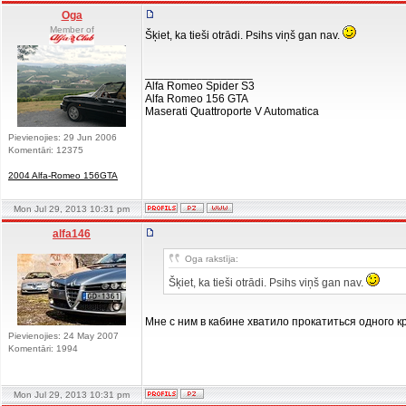
Oga
Member of
Šķiet, ka tieši otrādi. Psihs viņš gan nav.
_________________
Alfa Romeo Spider S3
Alfa Romeo 156 GTA
Maserati Quattroporte V Automatica
Pievienojies: 29 Jun 2006
Komentāri: 12375
2004 Alfa-Romeo 156GTA
Mon Jul 29, 2013 10:31 pm
alfa146
Oga rakstīja:
Šķiet, ka tieši otrādi. Psihs viņš gan nav.
Мне с ним в кабине хватило прокатиться одного к
Pievienojies: 24 May 2007
Komentāri: 1994
Mon Jul 29, 2013 10:31 pm