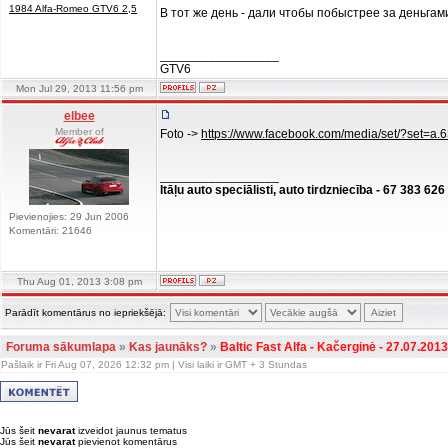
1984 Alfa-Romeo GTV6 2,5
В тот же день - дали чтобы побыстрее за деньгам
_________________
GTV6
Mon Jul 29, 2013 11:56 pm
elbee
Member of
Foto ->
https://www.facebook.com/media/set/?set
_________________
Itāļu auto speciālisti, auto tirdzniecība - 67 383 626
Pievienojies: 29 Jun 2006
Komentāri: 21646
Thu Aug 01, 2013 3:08 pm
Parādīt komentārus no iepriekšējā:
Foruma sākumlapa
»
Kas jaunāks?
»
Baltic Fast Alfa - Kačerginė - 27.07.2013
Pašlaik ir Fri Aug 07, 2026 12:32 pm | Visi laiki ir GMT + 3 Stundas
Jūs šeit
nevarat
izveidot jaunus tematus
Jūs šeit
nevarat
pievienot komentārus