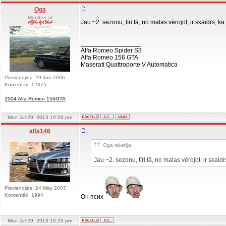
Oga
Member of
Jau ~2. sezonu, tīri tā, no malas vērojot, ir skaidrs, 
_________________
Alfa Romeo Spider S3
Alfa Romeo 156 GTA
Maserati Quattroporte V Automatica
Pievienojies: 29 Jun 2006
Komentāri: 12375
2004 Alfa-Romeo 156GTA
Mon Jul 29, 2013 10:28 pm
alfa146
Oga rakstīja:
Jau ~2. sezonu, tīri tā, no malas vērojot, ir skai
Pievienojies: 24 May 2007
Komentāri: 1994
Он псих
Mon Jul 29, 2013 10:29 pm