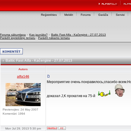
Reģistrēties
Meklēt
Forums
Garāža
Servisi
Foruma sākumlapa
»
Kas jaunāks?
»
Baltic Fast Alfa - Kačerginė - 27.07.2013
Parādīt iepriekšējo tematu
|
Parādīt nākamo tematu
Baltic Fast Alfa - Kačerginė - 27.07.2013
Autors
alfa146
Мероприятие очень понравилось,спасибо всем.Нов
доказал J,K прокатив на 75-й
Pievienojies: 24 May 2007
Komentāri: 1994
Mon Jul 29, 2013 5:30 pm