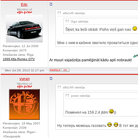
Edc
Member of
alfa146 rakstīja:
Oga rakstīja:
Šķiet, ka tieši otrādi. Psihs viņš gan nav.
Мне с ним в кабине хватило прокатиться одно
Pievienojies: 12 Jul 2006
Komentāri: 3475
Atrašanās vieta: Rīga
1999 Alfa-Romeo GTV
Ar muuri vajadzēja pamēģināt kādu apli nobraukt
Mon Jul 29, 2013 11:17 pm
yuran
Member of
alfa146 rakstīja:
yuran rakstīja:
Поменял на 159 2,4 jtdm
))
Pievienojies: 18 May 2007
Ну теперь можешь газовать
В тот же д
Komentāri: 2339
Atrašanās vieta: Rīga<-
>Daugavpils