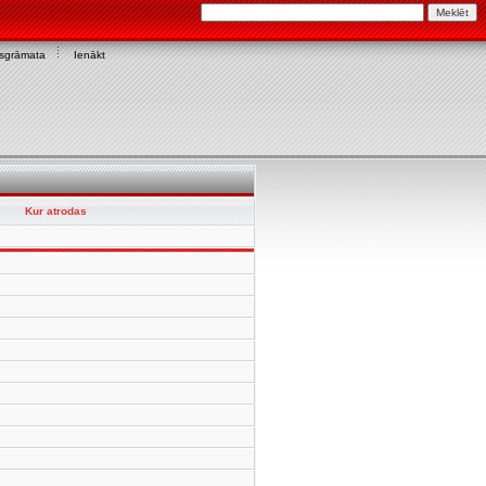
asgrāmata
Ienākt
Kur atrodas