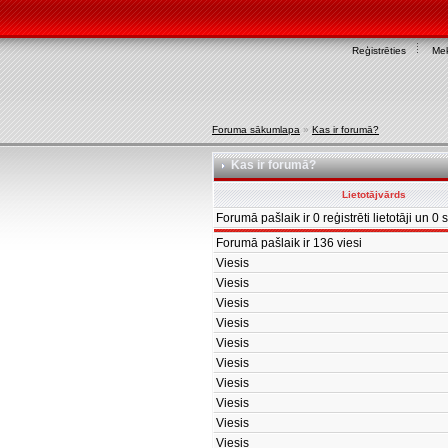
Reģistrēties
Mek
Foruma sākumlapa
»
Kas ir forumā?
Kas ir forumā?
Lietotājvārds
Forumā pašlaik ir 0 reģistrēti lietotāji un 0 sl
Forumā pašlaik ir 136 viesi
Viesis
Viesis
Viesis
Viesis
Viesis
Viesis
Viesis
Viesis
Viesis
Viesis