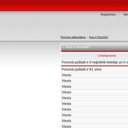
Reģistrēties
Mek
Foruma sākumlapa
»
Kas ir forumā?
Kas ir forumā?
Lietotājvārds
Forumā pašlaik ir 0 reģistrēti lietotāji un 0 sl
Forumā pašlaik ir 81 viesi
Viesis
Viesis
Viesis
Viesis
Viesis
Viesis
Viesis
Viesis
Viesis
Viesis