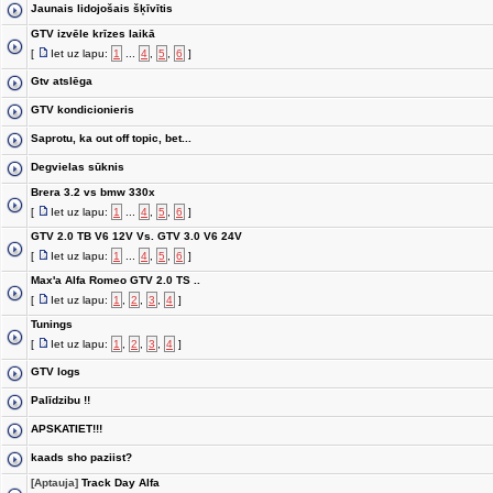
Jaunais lidojošais šķīvītis
GTV izvēle krīzes laikā
[
Iet uz lapu:
1
...
4
,
5
,
6
]
Gtv atslēga
GTV kondicionieris
Saprotu, ka out off topic, bet...
Degvielas sūknis
Brera 3.2 vs bmw 330x
[
Iet uz lapu:
1
...
4
,
5
,
6
]
GTV 2.0 TB V6 12V Vs. GTV 3.0 V6 24V
[
Iet uz lapu:
1
...
4
,
5
,
6
]
Max'a Alfa Romeo GTV 2.0 TS ..
[
Iet uz lapu:
1
,
2
,
3
,
4
]
Tunings
[
Iet uz lapu:
1
,
2
,
3
,
4
]
GTV logs
Palīdzibu !!
APSKATIET!!!
kaads sho paziist?
[Aptauja]
Track Day Alfa