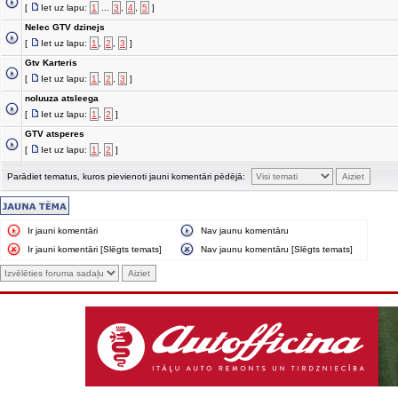
[
Iet uz lapu:
1
...
3
,
4
,
5
]
Nelec GTV dzinejs
[
Iet uz lapu:
1
,
2
,
3
]
Gtv Karteris
[
Iet uz lapu:
1
,
2
,
3
]
noluuza atsleega
[
Iet uz lapu:
1
,
2
]
GTV atsperes
[
Iet uz lapu:
1
,
2
]
Parādiet tematus, kuros pievienoti jauni komentāri pēdējā:
Ir jauni komentāri
Nav jaunu komentāru
Ir jauni komentāri [Slēgts temats]
Nav jaunu komentāru [Slēgts temats]