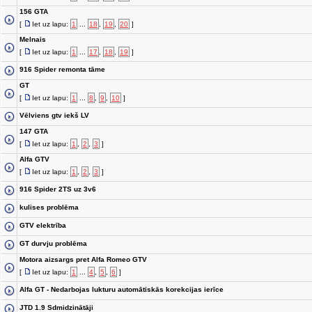
156 GTA
[
Iet uz lapu:
1
...
18
,
19
,
20
]
Melnais
[
Iet uz lapu:
1
...
17
,
18
,
19
]
916 Spider remonta tāme
GT
[
Iet uz lapu:
1
...
8
,
9
,
10
]
Vēlviens gtv iekš LV
147 GTA
[
Iet uz lapu:
1
,
2
,
3
]
Alfa GTV
[
Iet uz lapu:
1
,
2
,
3
]
916 Spider 2TS uz 3v6
kulises problēma
GTV elektrība
GT durvju problēma
Motora aizsargs pret Alfa Romeo GTV
[
Iet uz lapu:
1
...
4
,
5
,
6
]
Alfa GT - Nedarbojas lukturu automātiskās korekcijas ierīce
JTD 1.9 Sdmidzinātāji