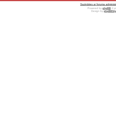
Sazināties ar foruma administr
Powered by
phpBB
© p
Design by
phpBBSty