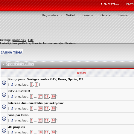
Reģistrēties
Meklēt
Forums
Garāža
Servisi
Uzraugi:
palaidniex
,
Edc
Lietotāji, kas pašlaik aplūko šo foruma sadaļu: Neviens
Sportiskās Alfas
Temati
Paziņojums:
Vērtīgas saites GTV, Brera, Spider, GT...
[
Iet uz lapu:
1
,
2
]
GTV & SPIDER
[
Iet uz lapu:
1
...
27
,
28
,
29
]
Interesē Jūsu viedoklis par sekojošo:
[
Iet uz lapu:
1
...
26
,
27
,
28
]
viss par Breru
[
Iet uz lapu:
1
...
22
,
23
,
24
]
4C projekts
[
Iet uz lapu:
1
...
18
,
19
,
20
]