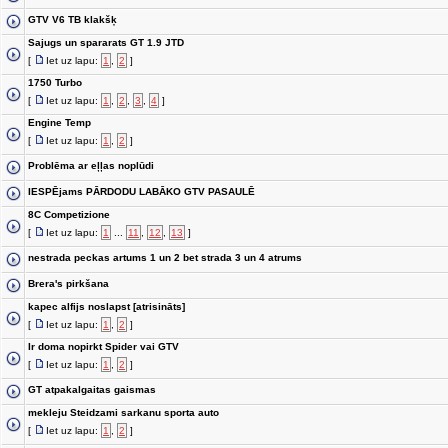
GTV V6 TB klakšķ
Sajugs un spararats GT 1.9 JTD
[
Iet uz lapu:
1
,
2
]
1750 Turbo
[
Iet uz lapu:
1
,
2
,
3
,
4
]
Engine Temp
[
Iet uz lapu:
1
,
2
]
Problēma ar eļļas noplūdi
IESPĒjams PĀRDODU LABĀKO GTV PASAULĒ
8C Competizione
[
Iet uz lapu:
1
...
11
,
12
,
13
]
nestrada peckas artums 1 un 2 bet strada 3 un 4 atrums
Brera's pirkšana
kapec alfijs noslapst [atrisināts]
[
Iet uz lapu:
1
,
2
]
Ir doma nopirkt Spider vai GTV
[
Iet uz lapu:
1
,
2
]
GT atpakalgaitas gaismas
mekleju Steidzami sarkanu sporta auto
[
Iet uz lapu:
1
,
2
]