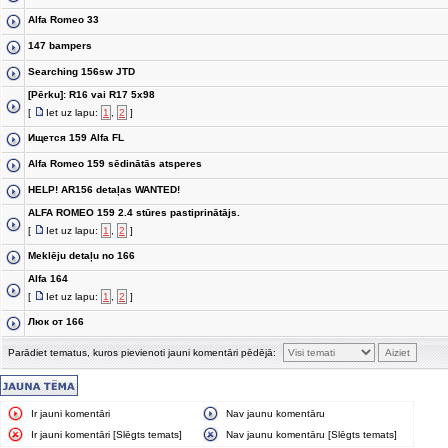
Alfa Romeo 33
147 bampers
Searching 156sw JTD
[Pērku]: R16 vai R17 5x98
[
Iet uz lapu:
1
,
2
]
Ищется 159 Alfa FL
Alfa Romeo 159 sēdinātās atsperes
HELP! AR156 detaļas WANTED!
ALFA ROMEO 159 2.4 stūres pastiprinātājs.
[
Iet uz lapu:
1
,
2
]
Meklēju detaļu no 166
Alfa 164
[
Iet uz lapu:
1
,
2
]
Люк от 166
Parādiet tematus, kuros pievienoti jauni komentāri pēdējā:
Ir jauni komentāri
Nav jaunu komentāru
Ir jauni komentāri [Slēgts temats]
Nav jaunu komentāru [Slēgts temats]