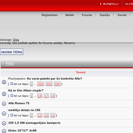
Reģistrēties
Meklēt
Forums
Garāža
Servisi
Uzraugs:
Oga
Lietotāji, kas pašlaik aplūko šo foruma sadaļu: Neviens
Pirkt
Temati
Paziņojums:
Ko varat pateikt par šo konkrēto Alfu?
[
Iet uz lapu:
1
...
394
,
395
,
396
]
Kā ar šīm Alfam vispār?
[
Iet uz lapu:
1
...
16
,
17
,
18
]
Alfa Romeo 75
meklēju detaļu no 156
[
Iet uz lapu:
1
...
12
,
13
,
14
]
159 1,9 SW aizmugurējais bamperis
Disks 16"/17" 4x98