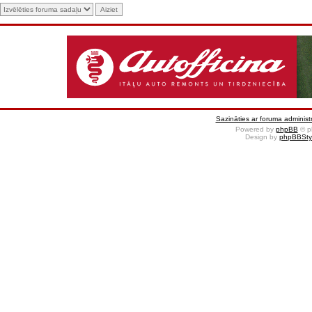
Sazināties ar foruma administr
Powered by
phpBB
© p
Design by
phpBBSty