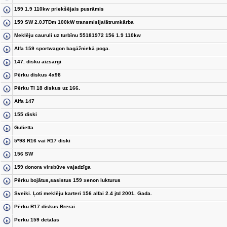
159 1.9 110kw priekšējais pusrāmis
159 SW 2.0JTDm 100kW transmisija/ātrumkārba
Meklēju cauruli uz turbīnu 55181972 156 1.9 110kw
Alfa 159 sportwagon bagāžniekā poga.
147. disku aizsargi
Pērku diskus 4x98
Pērku TI 18 diskus uz 166.
Alfa 147
155 diski
Gulietta
5*98 R16 vai R17 diski
156 SW
159 donora virsbūve vajadzīga
Pērku bojātus,sasistus 159 xenon lukturus
Sveiki. Ļoti meklēju karteri 156 alfai 2.4 jtd 2001. Gada.
Pērku R17 diskus Brerai
Perku 159 detalas