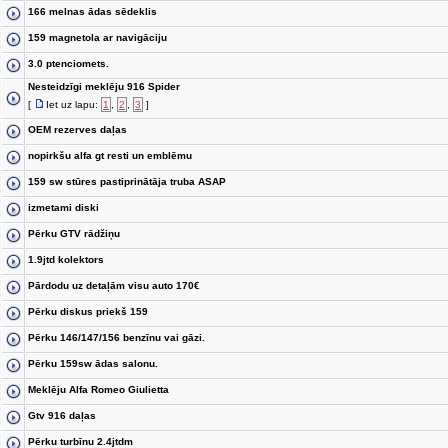
166 melnas ādas sēdeklis
159 magnetola ar navigāciju
3.0 ptenciomets.
Nesteidzīgi meklēju 916 Spider
[
Iet uz lapu:
1
,
2
,
3
]
OEM rezerves daļas
nopirkšu alfa gt resti un emblēmu
159 sw stūres pastiprinātāja truba ASAP
izmetami diski
Pērku GTV rādžiņu
1.9jtd kolektors
Pārdodu uz detaļām visu auto 170€
Pērku diskus priekš 159
Pērku 146/147/156 benzīnu vai gāzi.
Pērku 159sw ādas salonu.
Meklēju Alfa Romeo Giulietta
Gtv 916 daļas
Pērku turbīnu 2.4jtdm