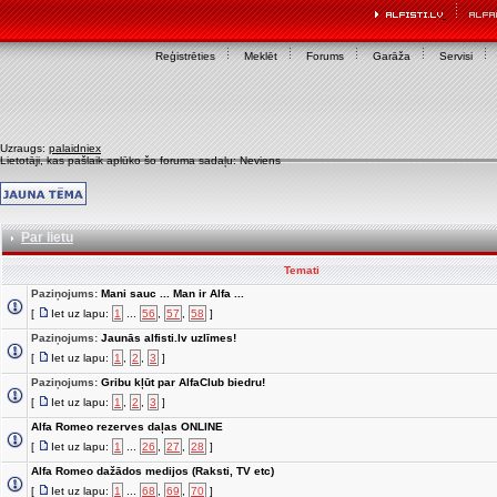
Reģistrēties
Meklēt
Forums
Garāža
Servisi
Uzraugs:
palaidniex
Lietotāji, kas pašlaik aplūko šo foruma sadaļu: Neviens
Par lietu
Temati
Paziņojums:
Mani sauc ... Man ir Alfa ...
[
Iet uz lapu:
1
...
56
,
57
,
58
]
Paziņojums:
Jaunās alfisti.lv uzlīmes!
[
Iet uz lapu:
1
,
2
,
3
]
Paziņojums:
Gribu kļūt par AlfaClub biedru!
[
Iet uz lapu:
1
,
2
,
3
]
Alfa Romeo rezerves daļas ONLINE
[
Iet uz lapu:
1
...
26
,
27
,
28
]
Alfa Romeo dažādos medijos (Raksti, TV etc)
[
Iet uz lapu:
1
...
68
,
69
,
70
]