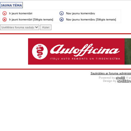
Ir jauni komentāri
Nav jaunu komentāru
Ir jauni komentāri [Slēgts temats]
Nav jaunu komentāru [Slēgts temats]
Sazināties ar foruma administr
Powered by
phpBB
© p
Design by
phpBBSty