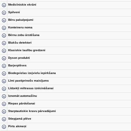
Medicīniskie ekrāni
Spilveni
Bēru pakalpojumi
Konteineru noma
Bērnu zobu ārstēšana
Blakšu detektori
Klasiskie laulību gredzeni
Dyson produkti
Barjerplēves
Biodegvielas izejvielu iepirkšana
Līmi pastiprinošs maisījums
Līdzekļi miltrasas iznīcināšanai
Iznomāt automašīnu
Riepas pārdošanai
Starptautiskie kravu pārvadājumi
Stiepjamā plēve
Pirts akmeņi