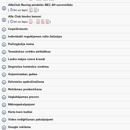
AlfaClub Racing piedalās BEC 4H sacensībās
[
Iet uz lapu:
1
,
2
]
Alfa Club biedru bonusi
[
Iet uz lapu:
1
...
4
,
5
,
6
]
Cepeškrāsnis
Individuāli regulējamas rullo žalūzijas
Pašizgāzēja noma
Tematiskas svētku atribūtikas
Lauku mājas ezera krastā
Degvielas kontroles sistēma
Guļamistabas gultas
Dzīvnieku apdrošināšana
Reklāmas producēšana
Uzglabājamas preces
Mākoņpakalpojumi
Kieto kuro katilai
Video rediģēšanas pakalpojumi
Google reklāma