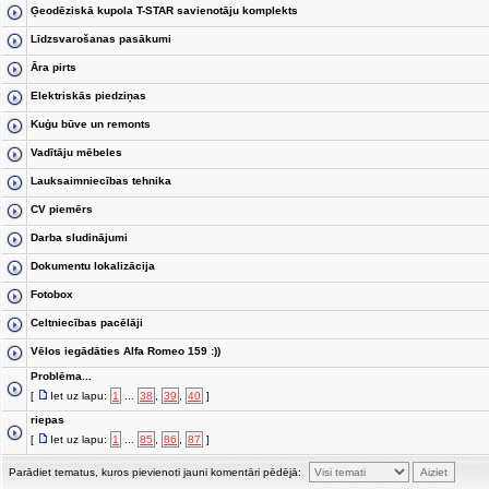
Ģeodēziskā kupola T-STAR savienotāju komplekts
Līdzsvarošanas pasākumi
Āra pirts
Elektriskās piedziņas
Kuģu būve un remonts
Vadītāju mēbeles
Lauksaimniecības tehnika
CV piemērs
Darba sludinājumi
Dokumentu lokalizācija
Fotobox
Celtniecības pacēlāji
Vēlos iegādāties Alfa Romeo 159 :))
Problēma...
[
Iet uz lapu:
1
...
38
,
39
,
40
]
riepas
[
Iet uz lapu:
1
...
85
,
86
,
87
]
Parādiet tematus, kuros pievienoti jauni komentāri pēdējā: