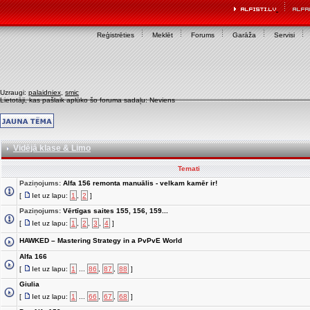
Reģistrēties
Meklēt
Forums
Garāža
Servisi
Uzraugi:
palaidniex
,
smic
Lietotāji, kas pašlaik aplūko šo foruma sadaļu: Neviens
Vidējā klase & Limo
Temati
Paziņojums:
Alfa 156 remonta manuālis - velkam kamēr ir!
[
Iet uz lapu:
1
,
2
]
Paziņojums:
Vērtīgas saites 155, 156, 159...
[
Iet uz lapu:
1
,
2
,
3
,
4
]
HAWKED – Mastering Strategy in a PvPvE World
Alfa 166
[
Iet uz lapu:
1
...
86
,
87
,
88
]
Giulia
[
Iet uz lapu:
1
...
66
,
67
,
68
]