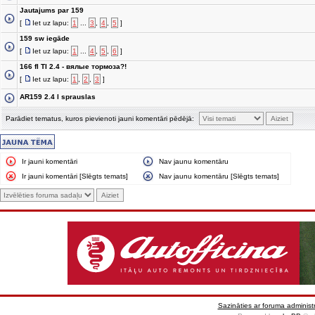
Jautajums par 159
[
Iet uz lapu:
1
...
3
,
4
,
5
]
159 sw iegāde
[
Iet uz lapu:
1
...
4
,
5
,
6
]
166 fl TI 2.4 - вялые тормоза?!
[
Iet uz lapu:
1
,
2
,
3
]
AR159 2.4 l sprauslas
Parādiet tematus, kuros pievienoti jauni komentāri pēdējā:
Ir jauni komentāri
Nav jaunu komentāru
Ir jauni komentāri [Slēgts temats]
Nav jaunu komentāru [Slēgts temats]
Sazināties ar foruma administr