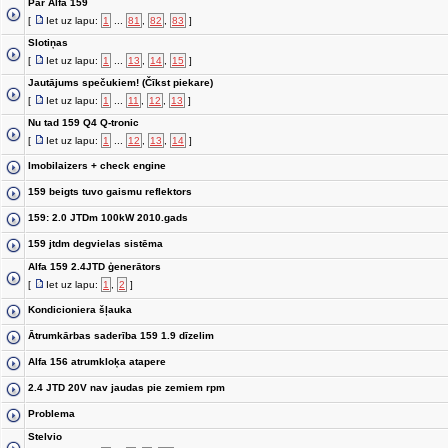
Par Alfa 159
[
Iet uz lapu:
1
...
81
,
82
,
83
]
Slotiņas
[
Iet uz lapu:
1
...
13
,
14
,
15
]
Jautājums spečukiem! (Čīkst piekare)
[
Iet uz lapu:
1
...
11
,
12
,
13
]
Nu tad 159 Q4 Q-tronic
[
Iet uz lapu:
1
...
12
,
13
,
14
]
Imobilaizers + check engine
159 beigts tuvo gaismu reflektors
159: 2.0 JTDm 100kW 2010.gads
159 jtdm degvielas sistēma
Alfa 159 2.4JTD ģenerātors
[
Iet uz lapu:
1
,
2
]
Kondicioniera šļauka
Ātrumkārbas saderība 159 1.9 dīzelim
Alfa 156 atrumkloķa atapere
2.4 JTD 20V nav jaudas pie zemiem rpm
Problema
Stelvio