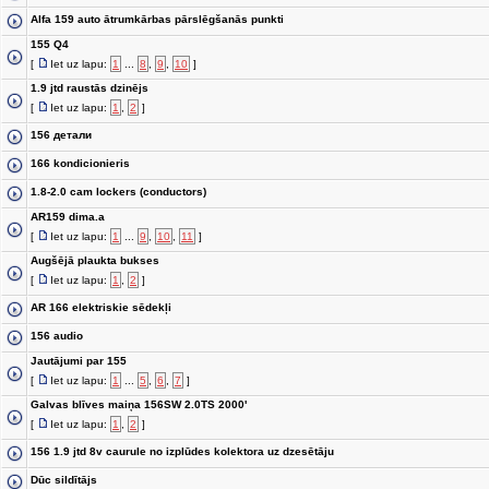
Alfa 159 auto ātrumkārbas pārslēgšanās punkti
155 Q4
[
Iet uz lapu:
1
...
8
,
9
,
10
]
1.9 jtd raustās dzinējs
[
Iet uz lapu:
1
,
2
]
156 детали
166 kondicionieris
1.8-2.0 cam lockers (conductors)
AR159 dima.a
[
Iet uz lapu:
1
...
9
,
10
,
11
]
Augšējā plaukta bukses
[
Iet uz lapu:
1
,
2
]
AR 166 elektriskie sēdekļi
156 audio
Jautājumi par 155
[
Iet uz lapu:
1
...
5
,
6
,
7
]
Galvas blīves maiņa 156SW 2.0TS 2000'
[
Iet uz lapu:
1
,
2
]
156 1.9 jtd 8v caurule no izplūdes kolektora uz dzesētāju
Dūc sildītājs