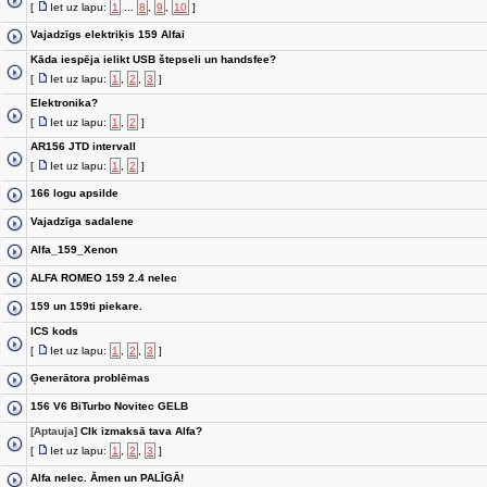
[
Iet uz lapu:
1
...
8
,
9
,
10
]
Vajadzīgs elektriķis 159 Alfai
Kāda iespēja ielikt USB štepseli un handsfee?
[
Iet uz lapu:
1
,
2
,
3
]
Elektronika?
[
Iet uz lapu:
1
,
2
]
AR156 JTD intervall
[
Iet uz lapu:
1
,
2
]
166 logu apsilde
Vajadzīga sadalene
Alfa_159_Xenon
ALFA ROMEO 159 2.4 nelec
159 un 159ti piekare.
ICS kods
[
Iet uz lapu:
1
,
2
,
3
]
Ģenerātora problēmas
156 V6 BiTurbo Novitec GELB
[Aptauja]
CIk izmaksā tava Alfa?
[
Iet uz lapu:
1
,
2
,
3
]
Alfa nelec. Āmen un PALĪGĀ!