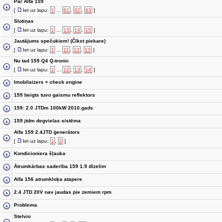
Par Alfa 159
[
Iet uz lapu:
1
...
81
,
82
,
83
]
Slotiņas
[
Iet uz lapu:
1
...
13
,
14
,
15
]
Jautājums spečukiem! (Čīkst piekare)
[
Iet uz lapu:
1
...
11
,
12
,
13
]
Nu tad 159 Q4 Q-tronic
[
Iet uz lapu:
1
...
12
,
13
,
14
]
Imobilaizers + check engine
159 beigts tuvo gaismu reflektors
159: 2.0 JTDm 100kW 2010.gads
159 jtdm degvielas sistēma
Alfa 159 2.4JTD ģenerātors
[
Iet uz lapu:
1
,
2
]
Kondicioniera šļauka
Ātrumkārbas saderība 159 1.9 dīzelim
Alfa 156 atrumkloķa atapere
2.4 JTD 20V nav jaudas pie zemiem rpm
Problema
Stelvio