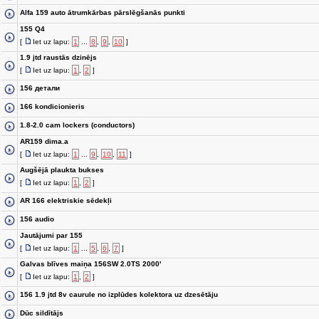
Alfa 159 auto ātrumkārbas pārslēgšanās punkti
155 Q4
[
Iet uz lapu:
1
...
8
,
9
,
10
]
1.9 jtd raustās dzinējs
[
Iet uz lapu:
1
,
2
]
156 детали
166 kondicionieris
1.8-2.0 cam lockers (conductors)
AR159 dima.a
[
Iet uz lapu:
1
...
9
,
10
,
11
]
Augšējā plaukta bukses
[
Iet uz lapu:
1
,
2
]
AR 166 elektriskie sēdekļi
156 audio
Jautājumi par 155
[
Iet uz lapu:
1
...
5
,
6
,
7
]
Galvas blīves maiņa 156SW 2.0TS 2000'
[
Iet uz lapu:
1
,
2
]
156 1.9 jtd 8v caurule no izplūdes kolektora uz dzesētāju
Dūc sildītājs