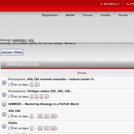
Reģistrēties
Meklēt
Forums
Garāža
Servisi
Uzraugi:
palaidniex
,
smic
Lietotāji, kas pašlaik aplūko šo foruma sadaļu: Neviens
Vidējā klase & Limo
Temati
Paziņojums:
Alfa 156 remonta manuālis - velkam kamēr ir!
[
Iet uz lapu:
1
,
2
]
Paziņojums:
Vērtīgas saites 155, 156, 159...
[
Iet uz lapu:
1
,
2
,
3
,
4
]
HAWKED – Mastering Strategy in a PvPvE World
Alfa 166
[
Iet uz lapu:
1
...
86
,
87
,
88
]
Giulia
[
Iet uz lapu:
1
...
66
,
67
,
68
]