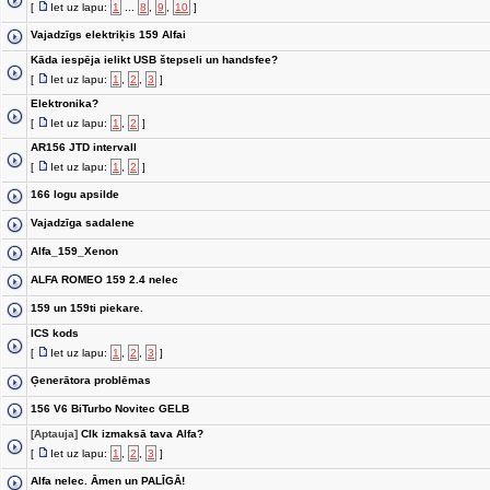
[
Iet uz lapu:
1
...
8
,
9
,
10
]
Vajadzīgs elektriķis 159 Alfai
Kāda iespēja ielikt USB štepseli un handsfee?
[
Iet uz lapu:
1
,
2
,
3
]
Elektronika?
[
Iet uz lapu:
1
,
2
]
AR156 JTD intervall
[
Iet uz lapu:
1
,
2
]
166 logu apsilde
Vajadzīga sadalene
Alfa_159_Xenon
ALFA ROMEO 159 2.4 nelec
159 un 159ti piekare.
ICS kods
[
Iet uz lapu:
1
,
2
,
3
]
Ģenerātora problēmas
156 V6 BiTurbo Novitec GELB
[Aptauja]
CIk izmaksā tava Alfa?
[
Iet uz lapu:
1
,
2
,
3
]
Alfa nelec. Āmen un PALĪGĀ!