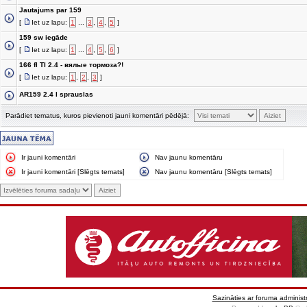
Jautajums par 159
[
Iet uz lapu:
1
...
3
,
4
,
5
]
159 sw iegāde
[
Iet uz lapu:
1
...
4
,
5
,
6
]
166 fl TI 2.4 - вялые тормоза?!
[
Iet uz lapu:
1
,
2
,
3
]
AR159 2.4 l sprauslas
Parādiet tematus, kuros pievienoti jauni komentāri pēdējā:
Ir jauni komentāri
Nav jaunu komentāru
Ir jauni komentāri [Slēgts temats]
Nav jaunu komentāru [Slēgts temats]
Sazināties ar foruma administr