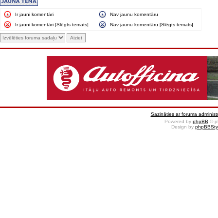
Ir jauni komentāri
Nav jaunu komentāru
Ir jauni komentāri [Slēgts temats]
Nav jaunu komentāru [Slēgts temats]
Sazināties ar foruma administr
Powered by
phpBB
© p
Design by
phpBBSty