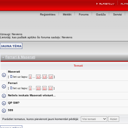
Reģistrēties
Meklēt
Forums
Garāža
Servisi
Uzraugi: Neviens
Lietotāji, kas pašlaik aplūko šo foruma sadaļu: Neviens
Ferrari & Maserati
Temati
Maserati
[
Iet uz lapu:
1
...
12
,
13
,
14
]
Ferrari
[
Iet uz lapu:
1
...
10
,
11
,
12
]
Neliels ieskats Maserati vēsturē...
QP SW?
599
Parādiet tematus, kuros pievienoti jauni komentāri pēdējā: