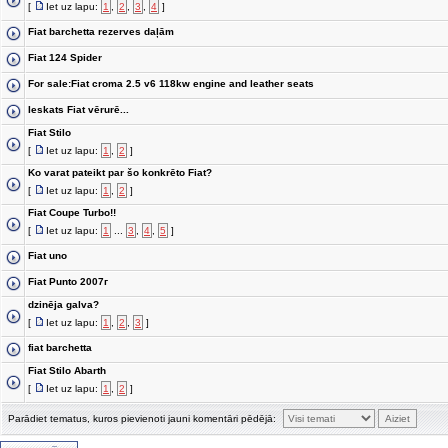
[
Iet uz lapu:
1
,
2
,
3
,
4
]
Fiat barchetta rezerves daļām
Fiat 124 Spider
For sale:Fiat croma 2.5 v6 118kw engine and leather seats
Ieskats Fiat vērurē...
Fiat Stilo
[
Iet uz lapu:
1
,
2
]
Ko varat pateikt par šo konkrēto Fiat?
[
Iet uz lapu:
1
,
2
]
Fiat Coupe Turbo!!
[
Iet uz lapu:
1
...
3
,
4
,
5
]
Fiat uno
Fiat Punto 2007г
dzinēja galva?
[
Iet uz lapu:
1
,
2
,
3
]
fiat barchetta
Fiat Stilo Abarth
[
Iet uz lapu:
1
,
2
]
Parādiet tematus, kuros pievienoti jauni komentāri pēdējā: