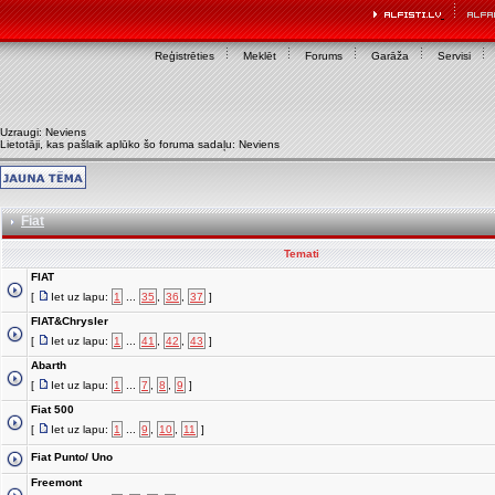
Reģistrēties
Meklēt
Forums
Garāža
Servisi
Uzraugi: Neviens
Lietotāji, kas pašlaik aplūko šo foruma sadaļu: Neviens
Fiat
Temati
FIAT
[
Iet uz lapu:
1
...
35
,
36
,
37
]
FIAT&Chrysler
[
Iet uz lapu:
1
...
41
,
42
,
43
]
Abarth
[
Iet uz lapu:
1
...
7
,
8
,
9
]
Fiat 500
[
Iet uz lapu:
1
...
9
,
10
,
11
]
Fiat Punto/ Uno
Freemont