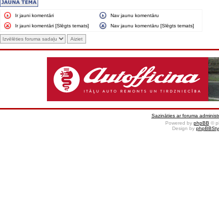
Ir jauni komentāri
Nav jaunu komentāru
Ir jauni komentāri [Slēgts temats]
Nav jaunu komentāru [Slēgts temats]
Sazināties ar foruma administr
Powered by
phpBB
© p
Design by
phpBBSty